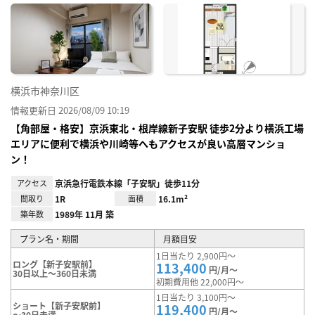
に入
り登
録
横浜市神奈川区
情報更新日 2026/08/09 10:19
【角部屋・格安】京浜東北・根岸線新子安駅 徒歩2分より横浜工場
エリアに便利で横浜や川崎等へもアクセスが良い高層マンショ
ン！
アクセス
京浜急行電鉄本線「子安駅」徒歩11分
間取り
1R
面積
16.1m²
築年数
1989年 11月 築
プラン名・期間
月額目安
1日当たり 2,900円～
ロング【新子安駅前】
113,400
円/月～
30日以上～360日未満
初期費用他 22,000円～
1日当たり 3,100円～
ショート【新子安駅前】
119,400
円/月～
～30日未満