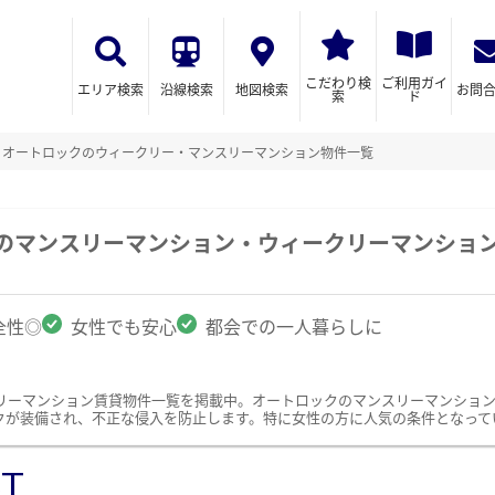
こだわり検
ご利用ガイ
エリア検索
沿線検索
地図検索
お問
索
ド
オートロックのウィークリー・マンスリーマンション物件一覧
駅のマンスリーマンション・ウィークリーマンショ
全性◎
女性でも安心
都会での一人暮らしに
リーマンション賃貸物件一覧を掲載中。オートロックのマンスリーマンショ
クが装備され、不正な侵入を防止します。特に女性の方に人気の条件となって
ST