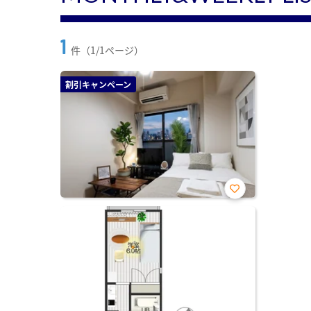
1
件（1/1ページ）
割引キャンペーン
お気
に入
り登
録