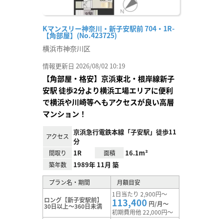
Kマンスリー神奈川・新子安駅前 704・1R-
【角部屋】(No.423725)
横浜市神奈川区
情報更新日 2026/08/02 10:19
【角部屋・格安】京浜東北・根岸線新子
安駅 徒歩2分より横浜工場エリアに便利
で横浜や川崎等へもアクセスが良い高層
マンション！
京浜急行電鉄本線「子安駅」徒歩11
アクセス
分
1R
16.1m²
間取り
面積
1989年 11月 築
築年数
プラン名・期間
月額目安
1日当たり 2,900円～
ロング【新子安駅前】
113,400
円/月～
30日以上～360日未満
初期費用他 22,000円～