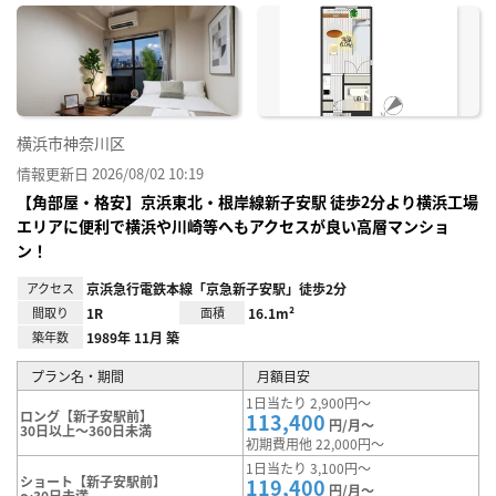
に入
り登
録
横浜市神奈川区
情報更新日 2026/08/02 10:19
【角部屋・格安】京浜東北・根岸線新子安駅 徒歩2分より横浜工場
エリアに便利で横浜や川崎等へもアクセスが良い高層マンショ
ン！
アクセス
京浜急行電鉄本線「京急新子安駅」徒歩2分
間取り
1R
面積
16.1m²
築年数
1989年 11月 築
プラン名・期間
月額目安
1日当たり 2,900円～
ロング【新子安駅前】
113,400
円/月～
30日以上～360日未満
初期費用他 22,000円～
1日当たり 3,100円～
ショート【新子安駅前】
119,400
円/月～
～30日未満