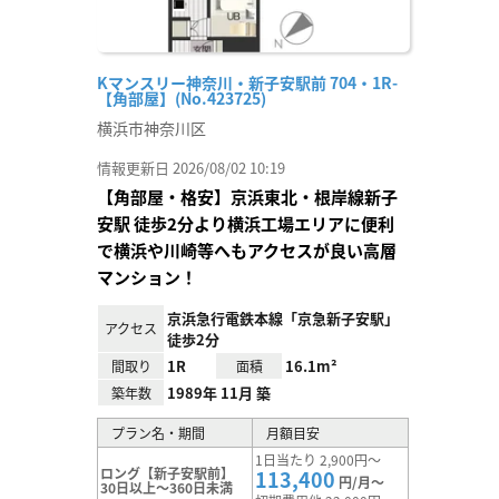
Kマンスリー神奈川・新子安駅前 704・1R-
【角部屋】(No.423725)
横浜市神奈川区
情報更新日 2026/08/02 10:19
【角部屋・格安】京浜東北・根岸線新子
安駅 徒歩2分より横浜工場エリアに便利
で横浜や川崎等へもアクセスが良い高層
マンション！
京浜急行電鉄本線「京急新子安駅」
アクセス
徒歩2分
1R
16.1m²
間取り
面積
1989年 11月 築
築年数
プラン名・期間
月額目安
1日当たり 2,900円～
ロング【新子安駅前】
113,400
円/月～
30日以上～360日未満