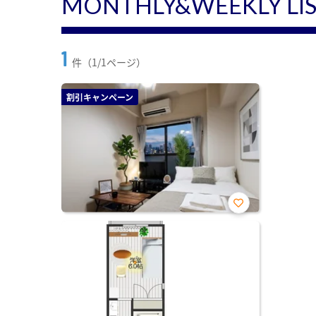
MONTHLY&WEEKLY LI
1
件（1/1ページ）
割引キャンペーン
お気
に入
り登
録