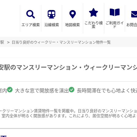
こだわり検
ご利用ガイ
エリア検索
沿線検索
地図検索
お問
索
ド
安駅
日当り良好のウィークリー・マンスリーマンション物件一覧
子安駅のマンスリーマンション・ウィークリーマン
室内
大きな窓で開放感を演出
長時間滞在でも心地よく快
ークリーマンション賃貸物件一覧を掲載中。日当り良好のマンスリーマンシ
、室内全体が明るく開放感があります。これにより、居住空間が明るく心地よ