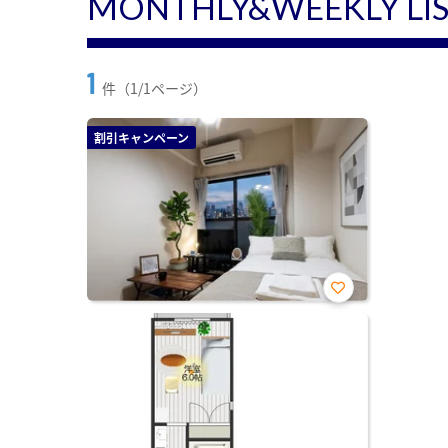
MONTHLY&WEEKLY LI
1
件（1/1ページ）
割引キャンペーン
お気
に入
り登
録