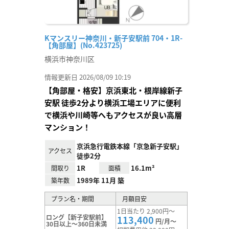
Kマンスリー神奈川・新子安駅前 704・1R-
【角部屋】(No.423725)
横浜市神奈川区
情報更新日 2026/08/09 10:19
【角部屋・格安】京浜東北・根岸線新子
安駅 徒歩2分より横浜工場エリアに便利
で横浜や川崎等へもアクセスが良い高層
マンション！
京浜急行電鉄本線「京急新子安駅」
アクセス
徒歩2分
1R
16.1m²
間取り
面積
1989年 11月 築
築年数
プラン名・期間
月額目安
1日当たり 2,900円～
ロング【新子安駅前】
113,400
円/月～
30日以上～360日未満