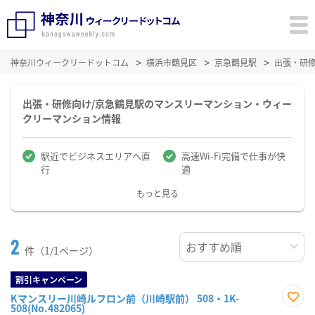
神奈川ウィークリードットコム
横浜市鶴見区
京急鶴見駅
出張・研
出張・研修向け/京急鶴見駅のマンスリーマンション・ウィー
クリーマンション情報
駅近でビジネスエリアへ直
高速Wi-Fi完備で仕事が快
行
適
もっと見る
2
件（1/1ページ）
割引キャンペーン
Kマンスリー川崎ルフロン前（川崎駅前） 508・1K-
508(No.482065)
お気