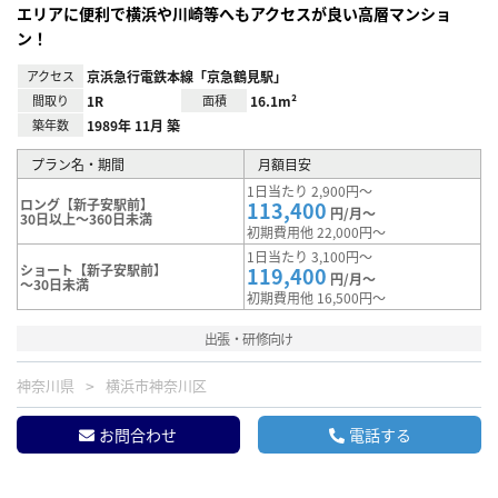
エリアに便利で横浜や川崎等へもアクセスが良い高層マンショ
ン！
アクセス
京浜急行電鉄本線「京急鶴見駅」
間取り
1R
面積
16.1m²
築年数
1989年 11月 築
プラン名・期間
月額目安
1日当たり 2,900円～
ロング【新子安駅前】
113,400
円/月～
30日以上～360日未満
初期費用他 22,000円～
1日当たり 3,100円～
ショート【新子安駅前】
119,400
円/月～
～30日未満
初期費用他 16,500円～
出張・研修向け
神奈川県
横浜市神奈川区
お問合わせ
電話する