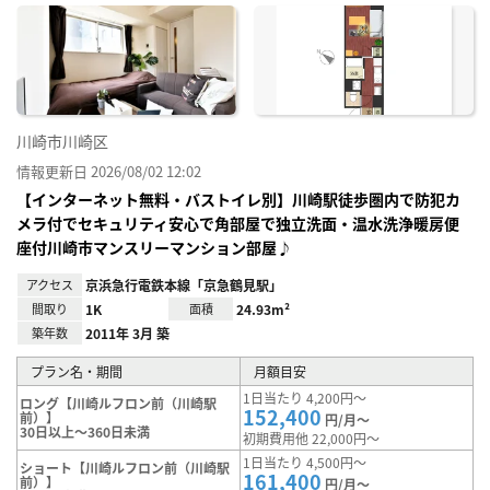
に入
り登
録
川崎市川崎区
情報更新日 2026/08/02 12:02
【インターネット無料・バストイレ別】川崎駅徒歩圏内で防犯カ
メラ付でセキュリティ安心で角部屋で独立洗面・温水洗浄暖房便
座付川崎市マンスリーマンション部屋♪
アクセス
京浜急行電鉄本線「京急鶴見駅」
間取り
1K
面積
24.93m²
築年数
2011年 3月 築
プラン名・期間
月額目安
1日当たり 4,200円～
ロング【川崎ルフロン前（川崎駅
152,400
前）】
円/月～
30日以上～360日未満
初期費用他 22,000円～
1日当たり 4,500円～
ショート【川崎ルフロン前（川崎駅
161,400
前）】
円/月～