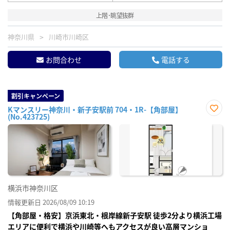
上階･眺望抜群
神奈川県
川崎市川崎区
お問合わせ
電話する
割引キャンペーン
Kマンスリー神奈川・新子安駅前 704・1R-【角部屋】
(No.423725)
お気
に入
り登
録
横浜市神奈川区
情報更新日 2026/08/09 10:19
【角部屋・格安】京浜東北・根岸線新子安駅 徒歩2分より横浜工場
エリアに便利で横浜や川崎等へもアクセスが良い高層マンショ