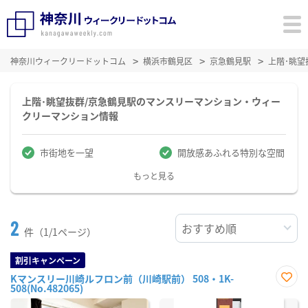
神奈川ウィークリードットコム
横浜市鶴見区
京急鶴見駅
上階･眺
上階･眺望抜群/京急鶴見駅のマンスリーマンション・ウィー
クリーマンション情報
市街地を一望
開放感あふれる特別な空間
もっと見る
2
件（1/1ページ）
割引キャンペーン
Kマンスリー川崎ルフロン前（川崎駅前） 508・1K-
508(No.482065)
お気
に入