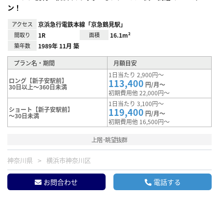
ン！
アクセス
京浜急行電鉄本線「京急鶴見駅」
間取り
1R
面積
16.1m²
築年数
1989年 11月 築
プラン名・期間
月額目安
1日当たり 2,900円～
ロング【新子安駅前】
113,400
円/月～
30日以上～360日未満
初期費用他 22,000円～
1日当たり 3,100円～
ショート【新子安駅前】
119,400
円/月～
～30日未満
初期費用他 16,500円～
上階･眺望抜群
神奈川県
横浜市神奈川区
お問合わせ
電話する