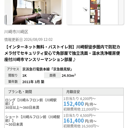
り登
録
川崎市川崎区
情報更新日 2026/08/09 12:02
【インターネット無料・バストイレ別】川崎駅徒歩圏内で防犯カ
メラ付でセキュリティ安心で角部屋で独立洗面・温水洗浄暖房便
座付川崎市マンスリーマンション部屋♪
アクセス
京浜急行電鉄本線「京急鶴見駅」
間取り
1K
面積
24.93m²
築年数
2011年 3月 築
プラン名・期間
月額目安
1日当たり 4,200円～
ロング【川崎ルフロン前（川崎駅
152,400
前）】
円/月～
30日以上～360日未満
初期費用他 22,000円～
1日当たり 4,500円～
ショート【川崎ルフロン前（川崎駅
161,400
前）】
円/月～
～30日未満
初期費用他 16,500円～