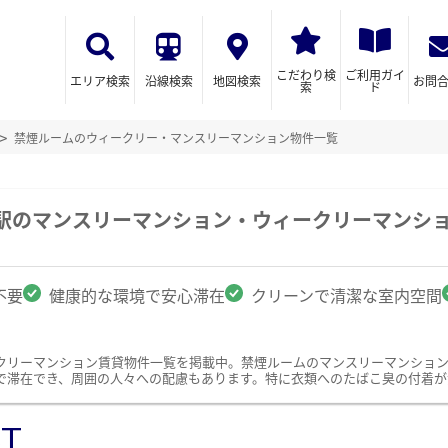
こだわり検
ご利用ガイ
エリア検索
沿線検索
地図検索
お問
索
ド
禁煙ルームのウィークリー・マンスリーマンション物件一覧
見駅のマンスリーマンション・ウィークリーマンシ
不要
健康的な環境で安心滞在
クリーンで清潔な室内空間
クリーマンション賃貸物件一覧を掲載中。禁煙ルームのマンスリーマンショ
で滞在でき、周囲の人々への配慮もあります。特に衣類へのたばこ臭の付着が
ST