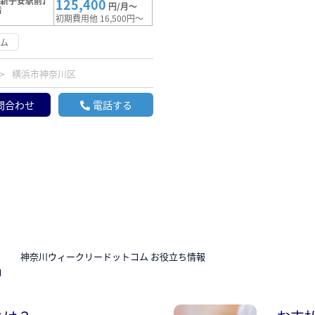
【新子安駅前】
125,400
円/月～
満
初期費用他 16,500円～
ーム
横浜市神奈川区
問合わせ
電話する
N
神奈川ウィークリードットコム お役立ち情報