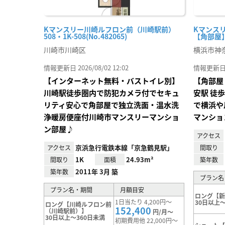
Kマンスリー川崎ルフロン前（川崎駅前）
Kマンスリ
508・1K-508(No.482065)
【角部屋】(
川崎市川崎区
横浜市神
情報更新日 2026/08/02 12:02
情報更新日 20
【インターネット無料・バストイレ別】
【角部屋
川崎駅徒歩圏内で防犯カメラ付でセキュ
安駅 徒
リティ安心で角部屋で独立洗面・温水洗
で横浜や
浄暖房便座付川崎市マンスリーマンショ
マンショ
ン部屋♪
アクセス
京浜急行電鉄本線「京急鶴見駅」
アクセス
間取り
1K
24.93m²
間取り
面積
築年数
2011年 3月 築
築年数
プラン名
プラン名・期間
月額目安
ロング【
1日当たり 4,200円～
30日以上～
ロング【川崎ルフロン前
152,400
（川崎駅前）】
円/月～
30日以上～360日未満
初期費用他 22,000円～