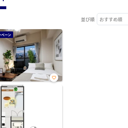
並び順
ンペーン
お気
に入
り登
録