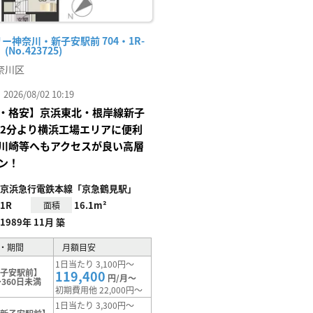
ー神奈川・新子安駅前 704・1R-
No.423725)
奈川区
26/08/02 10:19
・格安】京浜東北・根岸線新子
歩2分より横浜工場エリアに便利
川崎等へもアクセスが良い高層
ン！
京浜急行電鉄本線「京急鶴見駅」
1R
16.1m²
面積
1989年 11月 築
・期間
月額目安
1日当たり 3,100円～
新子安駅前】
119,400
円/月～
360日未満
初期費用他 22,000円～
1日当たり 3,300円～