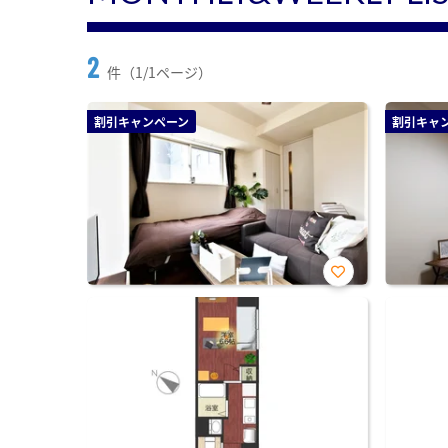
2
件（1/1ページ）
割引キャンペーン
割引キャ
お気
に入
り登
録