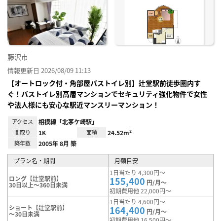
に入
り登
録
藤沢市
情報更新日 2026/08/09 11:13
【オートロック付・角部屋バストイレ別】辻堂駅前徒歩圏内す
ぐ！バストイレ別高層マンションでセキュリティ強化物件で女性
や法人様にも安心な駅近マンスリーマンション！
アクセス
相模線「北茅ケ崎駅」
間取り
1K
面積
24.52m²
築年数
2005年 8月 築
プラン名・期間
月額目安
1日当たり 4,300円～
ロング【辻堂駅前】
155,400
円/月～
30日以上～360日未満
初期費用他 22,000円～
1日当たり 4,600円～
ショート【辻堂駅前】
164,400
円/月～
～30日未満
初期費用他 16,500円～