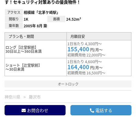
す！セキュリティ対策ありの優良物件！
アクセス
相模線「北茅ケ崎駅」
間取り
1K
面積
24.52m²
築年数
2005年 8月 築
プラン名・期間
月額目安
1日当たり 4,300円～
ロング【辻堂駅前】
155,400
円/月～
30日以上～360日未満
初期費用他 22,000円～
1日当たり 4,600円～
ショート【辻堂駅前】
164,400
円/月～
～30日未満
初期費用他 16,500円～
オートロック
神奈川県
藤沢市
お問合わせ
電話する