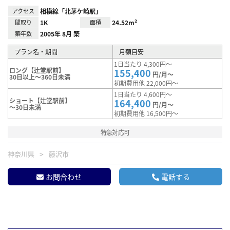
アクセス
相模線「北茅ケ崎駅」
間取り
1K
面積
24.52m²
築年数
2005年 8月 築
プラン名・期間
月額目安
1日当たり 4,300円～
ロング【辻堂駅前】
155,400
円/月～
30日以上～360日未満
初期費用他 22,000円～
1日当たり 4,600円～
ショート【辻堂駅前】
164,400
円/月～
～30日未満
初期費用他 16,500円～
特急対応可
神奈川県
藤沢市
お問合わせ
電話する