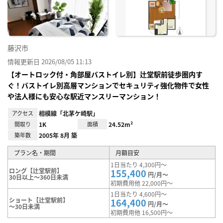
り登
録
藤沢市
情報更新日 2026/08/05 11:13
【オートロック付・角部屋バストイレ別】辻堂駅前徒歩圏内す
ぐ！バストイレ別高層マンションでセキュリティ強化物件で女性
や法人様にも安心な駅近マンスリーマンション！
アクセス
相模線「北茅ケ崎駅」
間取り
1K
面積
24.52m²
築年数
2005年 8月 築
プラン名・期間
月額目安
1日当たり 4,300円～
ロング【辻堂駅前】
155,400
円/月～
30日以上～360日未満
初期費用他 22,000円～
1日当たり 4,600円～
ショート【辻堂駅前】
164,400
円/月～
～30日未満
初期費用他 16,500円～