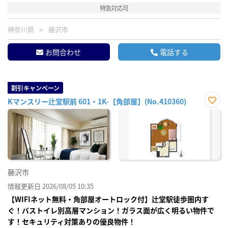
特急対応可
神奈川県
藤沢市
お問合わせ
電話する
割引キャンペーン
Kマンスリー辻堂駅前 601・1K-【角部屋】(No.410360)
お気
に入
り登
録
藤沢市
情報更新日 2026/08/05 10:35
【WIFIネット無料・角部屋オートロック付】辻堂駅徒歩圏内す
ぐ！バストイレ別高層マンション！ガラス面が広く明るい物件で
す！セキュリティ対策ありの優良物件！