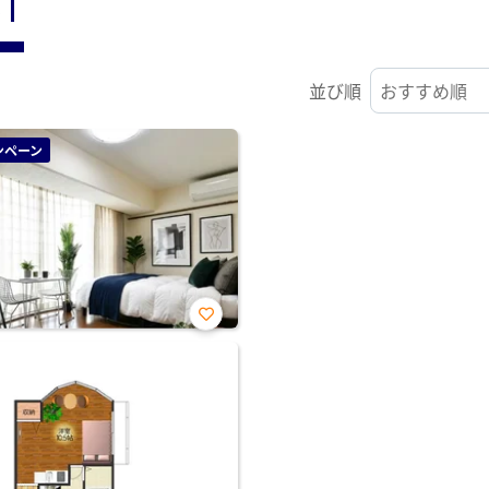
ST
並び順
ンペーン
お気
に入
り登
録