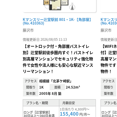
Kマンスリー辻堂駅前 801・1K-【角部屋】
Kマンスリ
(No.410363)
(No.4103
藤沢市
藤沢市
情報更新日 2026/08/05 11:13
情報更新日 20
【オートロック付・角部屋バストイレ
【WIF
別】辻堂駅前徒歩圏内すぐ！バストイレ
付】辻堂
別高層マンションでセキュリティ強化物
高層マン
件で女性や法人様にも安心な駅近マンス
物件です
リーマンション！
物件！
相模線「北茅ケ崎駅」
アクセス
アクセス
1K
24.52m²
間取り
面積
間取り
2005年 8月 築
築年数
築年数
プラン名・期間
月額目安
プラン名
1日当たり 4,300円～
ロング【辻堂駅前】
ロング【
155,400
円/月～
30日以上～360日未満
30日以上～