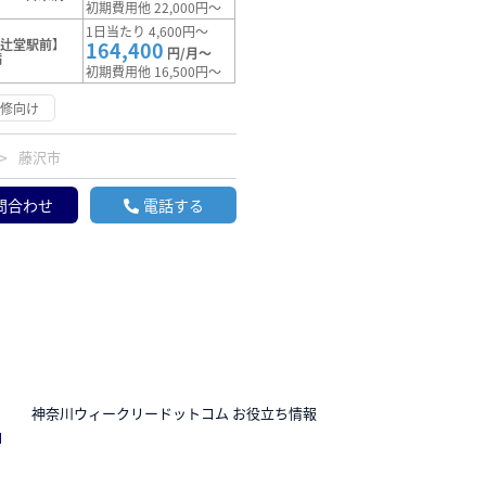
初期費用他 22,000円～
1日当たり 4,600円～
【辻堂駅前】
164,400
円/月～
満
初期費用他 16,500円～
研修向け
藤沢市
問合わせ
電話する
N
神奈川ウィークリードットコム お役立ち情報