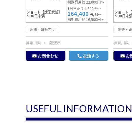
初期費用他 22,000円～
1日当たり 4,600円～
ショート【辻堂駅前】
ショート
164,400
円/月～
～30日未満
～30日未
初期費用他 16,500円～
出張・研修向け
出張・
神奈川県
藤沢市
神奈川県
お問合わせ
電話する
お
USEFUL INFORMATIO