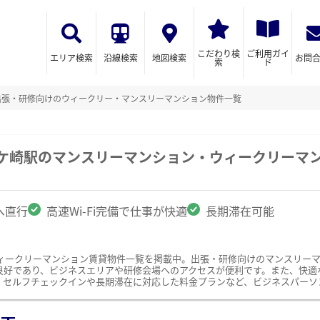
こだわり検
ご利用ガイ
エリア検索
沿線検索
地図検索
お問
索
ド
出張・研修向けのウィークリー・マンスリーマンション物件一覧
茅ケ崎駅のマンスリーマンション・ウィークリーマ
へ直行
高速Wi-Fi完備で仕事が快適
長期滞在可能
ィークリーマンション賃貸物件一覧を掲載中。出張・研修向けのマンスリー
好であり、ビジネスエリアや研修会場へのアクセスが便利です。また、快適な仕
、セルフチェックインや長期滞在に対応した料金プランなど、ビジネスパーソ