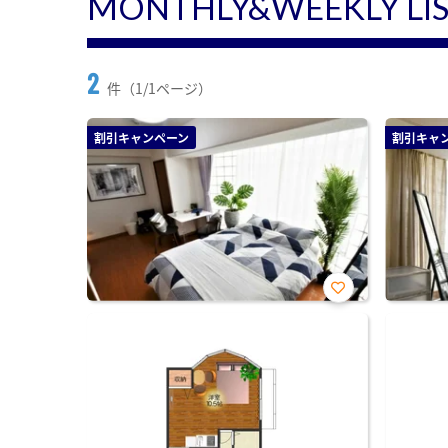
MONTHLY&WEEKLY LI
2
件（1/1ページ）
割引キャンペーン
割引キャ
お気
に入
り登
録