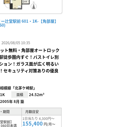
ー辻堂駅前 601・1K-【角部屋】
60)
26/08/05 10:35
Iネット無料・角部屋オートロック
駅徒歩圏内すぐ！バストイレ別
ション！ガラス面が広く明るい
！セキュリティ対策ありの優良
相模線「北茅ケ崎駅」
1K
24.52m²
面積
2005年 8月 築
・期間
月額目安
1日当たり 4,300円～
辻堂駅前】
155,400
円/月～
360日未満