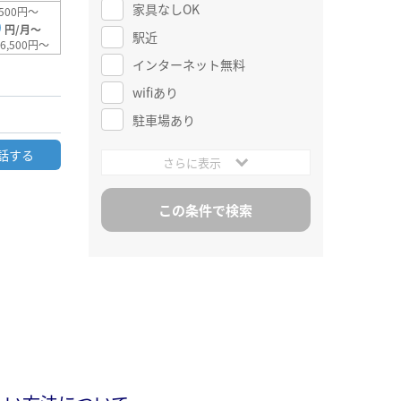
家具なしOK
500円～
0
円/月～
駅近
6,500円～
インターネット無料
wifiあり
駐車場あり
話する
さらに表示