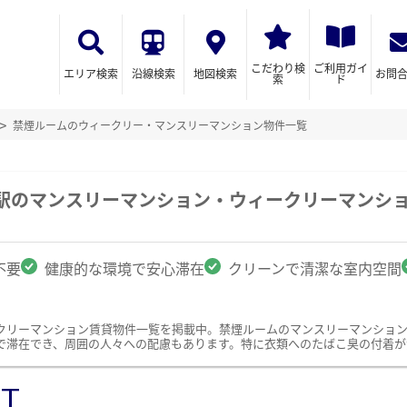
こだわり検
ご利用ガイ
エリア検索
沿線検索
地図検索
お問
索
ド
禁煙ルームのウィークリー・マンスリーマンション物件一覧
町駅のマンスリーマンション・ウィークリーマンシ
不要
健康的な環境で安心滞在
クリーンで清潔な室内空間
クリーマンション賃貸物件一覧を掲載中。禁煙ルームのマンスリーマンショ
で滞在でき、周囲の人々への配慮もあります。特に衣類へのたばこ臭の付着が
ST