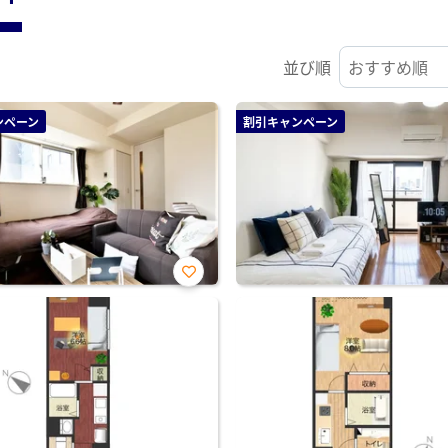
並び順
ンペーン
割引キャンペーン
お気
に入
り登
録