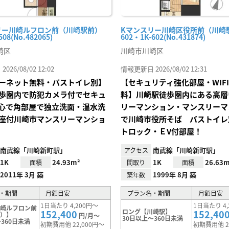
リー川崎ルフロン前（川崎駅前）
Kマンスリー川崎区役所前（川崎
508(No.482065)
602・1K-602(No.431874)
崎区
川崎市川崎区
26/08/02 12:02
情報更新日 2026/08/02 12:31
ーネット無料・バストイレ別】
【セキュリティ強化部屋・WIF
歩圏内で防犯カメラ付でセキュ
料】川崎駅徒歩圏内にある高層
心で角部屋で独立洗面・温水洗
リーマンション・マンスリーマ
座付川崎市マンスリーマンショ
で川崎市役所そば バストイレ
トロック・ＥV付部屋！
南武線「川崎新町駅」
南武線「川崎新町駅」
アクセス
1K
24.93m²
1K
26.63m
面積
間取り
面積
2011年 3月 築
1999年 8月 築
築年数
・期間
月額目安
プラン名・期間
月額目安
1日当たり 4,200円～
1日当たり 4,
川崎ルフロン前
ロング【川崎駅】
152,400
152,40
前）】
円/月～
30日以上～360日未満
360日未満
初期費用他 22,000円～
初期費用他 2