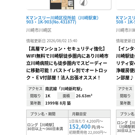
Kマンスリー川崎区役所前（川崎駅東）
Kマンス
903・1K-903(No.431877)
508・1K-
川崎市川崎区
川崎市川
情報更新日 2026/08/02 15:40
情報更新日 20
【高層マンション・セキュリティ強化】
【インタ
WIFI無料で川崎駅徒歩圏内にあり川崎市
川崎駅徒
立川崎病院にも徒歩圏内でスピーディー
リティ安
に移動可能！バストイレ別でオートロッ
浄暖房便
ク・ＥV付部屋！法人出張オススメ！
ン部屋♪
南武線「川崎新町駅」
アクセス
アクセス
1K
26.63m²
間取り
面積
間取り
1999年 8月 築
築年数
築年数
プラン名・期間
月額目安
プラン名
1日当たり 4,200円～
ロング【
ロング【川崎駅】
152,400
（川崎駅
円/月～
30日以上～360日未満
30日以上～
初期費用他 22,000円～