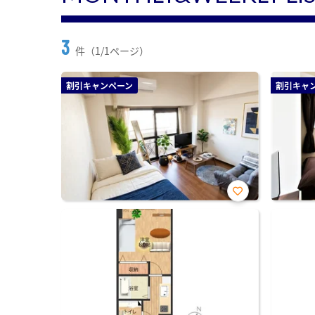
3
件（1/1ページ）
割引キャンペーン
割引キャ
お気
に入
り登
録