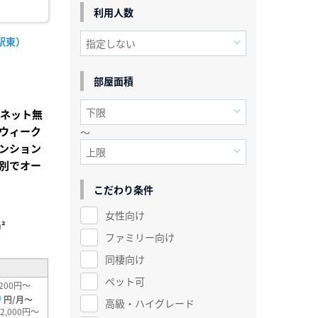
利用人数
駅東）
部屋面積
Iネット無
ウィーク
～
ンション
別でオー
こだわり条件
女性向け
²
ファミリー向け
同棲向け
ペット可
200円～
0
円/月～
高級・ハイグレード
2,000円～