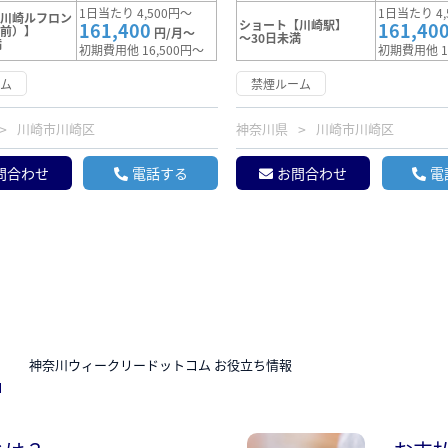
1日当たり 4,500円～
1日当たり 4,
【川崎ルフロン
ショート【川崎駅】
161,400
161,40
駅前）】
円/月～
～30日未満
満
初期費用他 16,500円～
初期費用他 1
ーム
禁煙ルーム
川崎市川崎区
神奈川県
川崎市川崎区
問合わせ
電話する
お問合わせ
電
N
神奈川ウィークリードットコム お役立ち情報