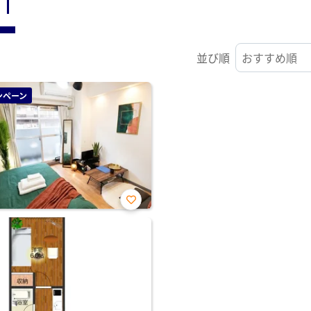
ST
並び順
ンペーン
お気
に入
り登
録