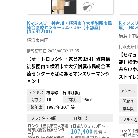
Kマンスリー神奈川・横浜市立大学附属市民
Kマンスリ
総合医療センター 315・1R-【中部屋】
屋】(No.4
(No.442101)
横浜市中
横浜市南区
情報更新日 20
情報更新日 2026/08/02 13:05
【セキュ
【オートロック付・家具家電付】坂東橋
能】横浜
徒歩圏内で横浜市立大学附属市民総合医
みらいや
療センターそばにあるマンスリーマンシ
ストイレ
ョン！
アクセス
根岸線「石川町駅」
アクセス
1R
16m²
間取り
面積
間取り
1987年 10月 築
築年数
築年数
プラン名・期間
月額目安
プラン名
ロング【横浜市立大学附
1日当たり 2,700円～
属市民総合医療センタ
107,400
ロング【
円/月～
ー】
30日以上～
初期費用他 22,000円～
30日以上～360日未満