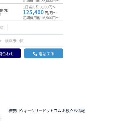
初期費用他 22,000円～
1日当たり 3,300円～
【関内】
125,400
円/月～
満
初期費用他 16,500円～
応可
横浜市中区
問合わせ
電話する
N
神奈川ウィークリードットコム お役立ち情報