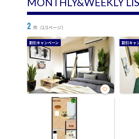
MONTHLY&WEEKLY LI
2
件（1/1ページ）
割引キャンペーン
割引キャ
お気
に入
り登
録