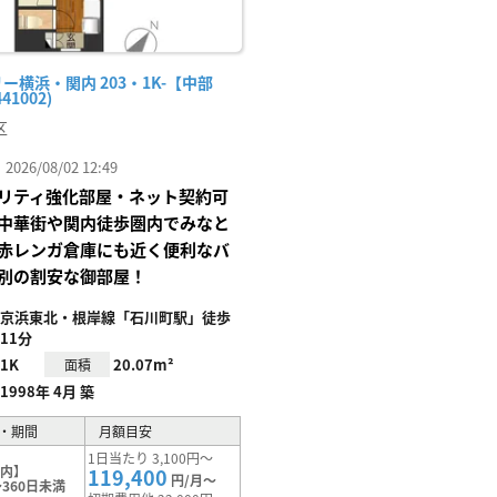
ー横浜・関内 203・1K-【中部
41002)
区
26/08/02 12:49
リティ強化部屋・ネット契約可
中華街や関内徒歩圏内でみなと
赤レンガ倉庫にも近く便利なバ
別の割安な御部屋！
京浜東北・根岸線「石川町駅」徒歩
11分
1K
20.07m²
面積
1998年 4月 築
・期間
月額目安
1日当たり 3,100円～
関内】
119,400
円/月～
360日未満