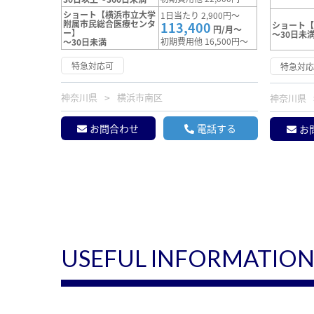
ショート【横浜市立大学
1日当たり 2,900円～
附属市民総合医療センタ
113,400
ショート
円/月～
ー】
～30日未
初期費用他 16,500円～
～30日未満
特急対応可
特急対
神奈川県
横浜市南区
神奈川県
お問合わせ
電話する
お
USEFUL INFORMATIO