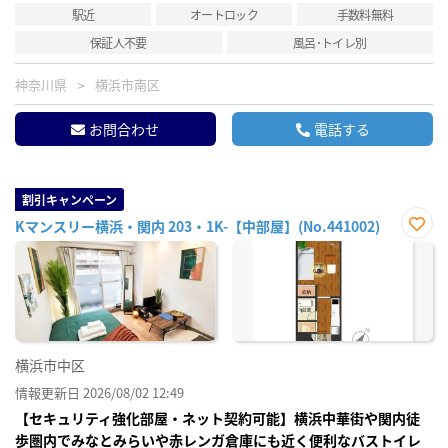
駅近
オートロック
手数料無料
保証人不要
風呂･トイレ別
神奈川県
横浜市南区
お問合わせ
電話する
割引キャンペーン
Kマンスリー横浜・関内 203・1K-【中部屋】(No.441002)
お気
に入
り登
録
横浜市中区
情報更新日 2026/08/02 12:49
【セキュリティ強化部屋・ネット契約可能】横浜中華街や関内徒
歩圏内でみなとみらいや赤レンガ倉庫にも近く便利なバストイレ