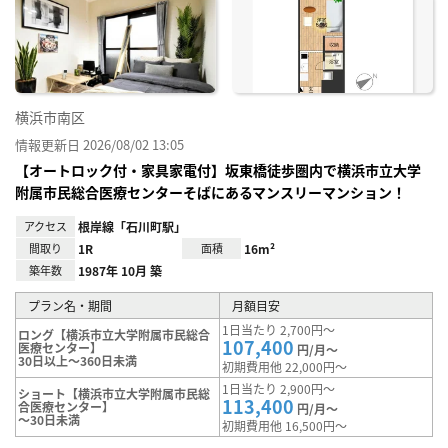
り登
録
横浜市南区
情報更新日 2026/08/02 13:05
【オートロック付・家具家電付】坂東橋徒歩圏内で横浜市立大学
附属市民総合医療センターそばにあるマンスリーマンション！
アクセス
根岸線「石川町駅」
間取り
1R
面積
16m²
築年数
1987年 10月 築
プラン名・期間
月額目安
1日当たり 2,700円～
ロング【横浜市立大学附属市民総合
107,400
医療センター】
円/月～
30日以上～360日未満
初期費用他 22,000円～
1日当たり 2,900円～
ショート【横浜市立大学附属市民総
113,400
合医療センター】
円/月～
～30日未満
初期費用他 16,500円～