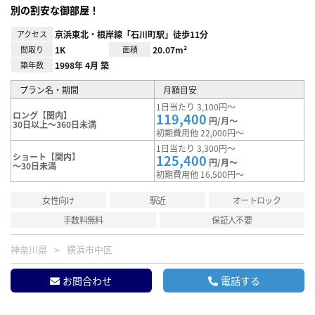
別の割安な御部屋！
アクセス
京浜東北・根岸線「石川町駅」徒歩11分
間取り
1K
面積
20.07m²
築年数
1998年 4月 築
プラン名・期間
月額目安
1日当たり 3,100円～
ロング【関内】
119,400
円/月～
30日以上～360日未満
初期費用他 22,000円～
1日当たり 3,300円～
ショート【関内】
125,400
円/月～
～30日未満
初期費用他 16,500円～
女性向け
駅近
オートロック
手数料無料
保証人不要
神奈川県
横浜市中区
お問合わせ
電話する