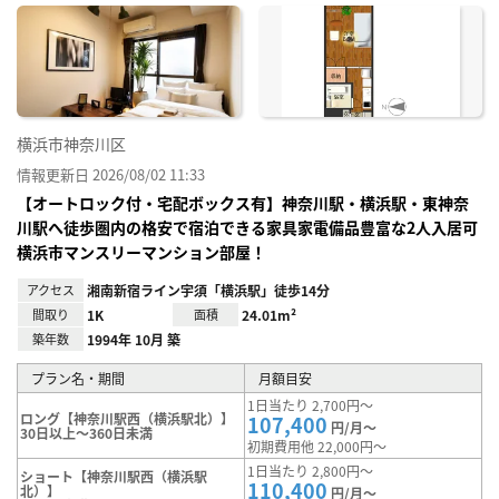
に入
り登
録
横浜市神奈川区
情報更新日 2026/08/02 11:33
【オートロック付・宅配ボックス有】神奈川駅・横浜駅・東神奈
川駅へ徒歩圏内の格安で宿泊できる家具家電備品豊富な2人入居可
横浜市マンスリーマンション部屋！
アクセス
湘南新宿ライン宇須「横浜駅」徒歩14分
間取り
1K
面積
24.01m²
築年数
1994年 10月 築
プラン名・期間
月額目安
1日当たり 2,700円～
ロング【神奈川駅西（横浜駅北）】
107,400
円/月～
30日以上～360日未満
初期費用他 22,000円～
1日当たり 2,800円～
ショート【神奈川駅西（横浜駅
110,400
北）】
円/月～