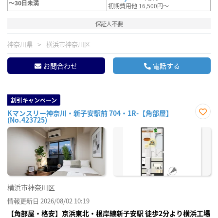
～30日未満
初期費用他 16,500円～
保証人不要
神奈川県
横浜市神奈川区
お問合わせ
電話する
割引キャンペーン
Kマンスリー神奈川・新子安駅前 704・1R-【角部屋】
(No.423725)
お気
に入
り登
録
横浜市神奈川区
情報更新日 2026/08/02 10:19
【角部屋・格安】京浜東北・根岸線新子安駅 徒歩2分より横浜工場