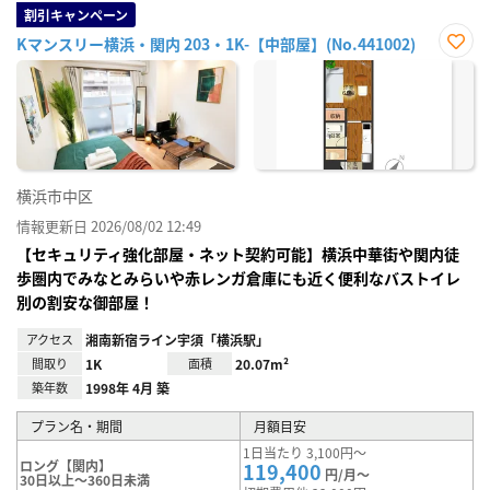
割引キャンペーン
Kマンスリー横浜・関内 203・1K-【中部屋】(No.441002)
お気
に入
り登
録
横浜市中区
情報更新日 2026/08/02 12:49
【セキュリティ強化部屋・ネット契約可能】横浜中華街や関内徒
歩圏内でみなとみらいや赤レンガ倉庫にも近く便利なバストイレ
別の割安な御部屋！
アクセス
湘南新宿ライン宇須「横浜駅」
間取り
1K
面積
20.07m²
築年数
1998年 4月 築
プラン名・期間
月額目安
1日当たり 3,100円～
ロング【関内】
119,400
円/月～
30日以上～360日未満