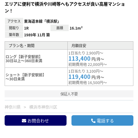
エリアに便利で横浜や川崎等へもアクセスが良い高層マンショ
ン！
アクセス
東海道本線「横浜駅」
間取り
1R
面積
16.1m²
築年数
1989年 11月 築
プラン名・期間
月額目安
1日当たり 2,900円～
ロング【新子安駅前】
113,400
円/月～
30日以上～360日未満
初期費用他 22,000円～
1日当たり 3,100円～
ショート【新子安駅前】
119,400
円/月～
～30日未満
初期費用他 16,500円～
保証人不要
神奈川県
横浜市神奈川区
お問合わせ
電話する