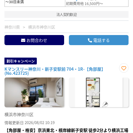
～30日未満
初期費用他 16,500円～
法人契約歓迎
神奈川県
横浜市神奈川区
お問合わせ
電話する
割引キャンペーン
Kマンスリー神奈川・新子安駅前 704・1R-【角部屋】
(No.423725)
お気
に入
り登
録
横浜市神奈川区
情報更新日 2026/08/02 10:19
【角部屋・格安】京浜東北・根岸線新子安駅 徒歩2分より横浜工場