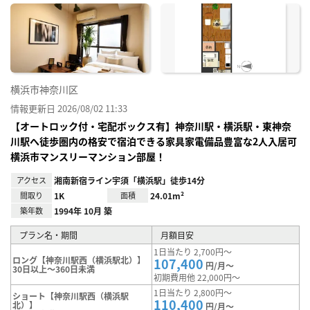
に入
り登
録
横浜市神奈川区
情報更新日 2026/08/02 11:33
【オートロック付・宅配ボックス有】神奈川駅・横浜駅・東神奈
川駅へ徒歩圏内の格安で宿泊できる家具家電備品豊富な2人入居可
横浜市マンスリーマンション部屋！
アクセス
湘南新宿ライン宇須「横浜駅」徒歩14分
間取り
1K
面積
24.01m²
築年数
1994年 10月 築
プラン名・期間
月額目安
1日当たり 2,700円～
ロング【神奈川駅西（横浜駅北）】
107,400
円/月～
30日以上～360日未満
初期費用他 22,000円～
1日当たり 2,800円～
ショート【神奈川駅西（横浜駅
110,400
北）】
円/月～