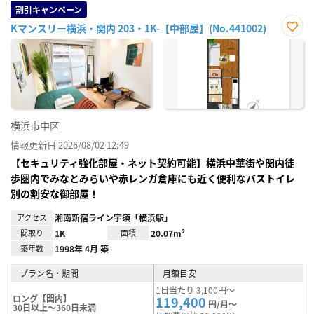
割引キャンペーン
Kマンスリー横浜・関内 203・1K-【中部屋】(No.441002)
お気
に入
り登
録
横浜市中区
情報更新日 2026/08/02 12:49
【セキュリティ強化部屋・ネット契約可能】横浜中華街や関内徒
歩圏内でみなとみらいや赤レンガ倉庫にも近く便利なバストイレ
別の割安な御部屋！
アクセス
湘南新宿ライン宇須「横浜駅」
間取り
1K
面積
20.07m²
築年数
1998年 4月 築
プラン名・期間
月額目安
1日当たり 3,100円～
ロング【関内】
119,400
円/月～
30日以上～360日未満