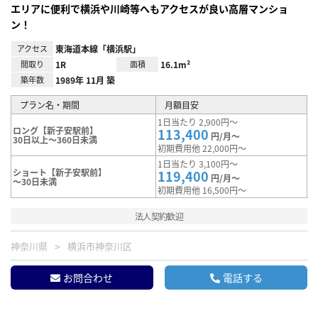
エリアに便利で横浜や川崎等へもアクセスが良い高層マンショ
ン！
アクセス
東海道本線「横浜駅」
間取り
1R
面積
16.1m²
築年数
1989年 11月 築
プラン名・期間
月額目安
1日当たり 2,900円～
ロング【新子安駅前】
113,400
円/月～
30日以上～360日未満
初期費用他 22,000円～
1日当たり 3,100円～
ショート【新子安駅前】
119,400
円/月～
～30日未満
初期費用他 16,500円～
法人契約歓迎
神奈川県
横浜市神奈川区
お問合わせ
電話する