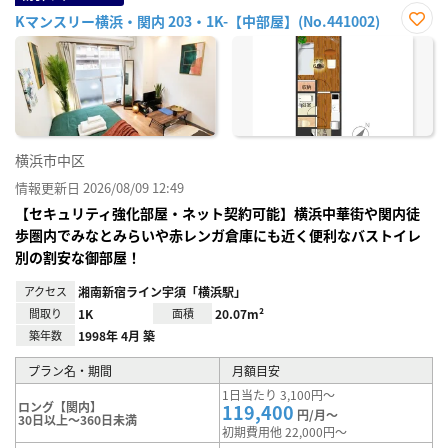
Kマンスリー横浜・関内 203・1K-【中部屋】(No.441002)
お気
に入
り登
録
横浜市中区
情報更新日 2026/08/09 12:49
【セキュリティ強化部屋・ネット契約可能】横浜中華街や関内徒
歩圏内でみなとみらいや赤レンガ倉庫にも近く便利なバストイレ
別の割安な御部屋！
アクセス
湘南新宿ライン宇須「横浜駅」
間取り
1K
面積
20.07m²
築年数
1998年 4月 築
プラン名・期間
月額目安
1日当たり 3,100円～
ロング【関内】
119,400
円/月～
30日以上～360日未満
初期費用他 22,000円～