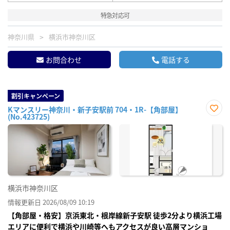
特急対応可
神奈川県
横浜市神奈川区
お問合わせ
電話する
割引キャンペーン
Kマンスリー神奈川・新子安駅前 704・1R-【角部屋】
(No.423725)
お気
に入
り登
録
横浜市神奈川区
情報更新日 2026/08/09 10:19
【角部屋・格安】京浜東北・根岸線新子安駅 徒歩2分より横浜工場
エリアに便利で横浜や川崎等へもアクセスが良い高層マンショ