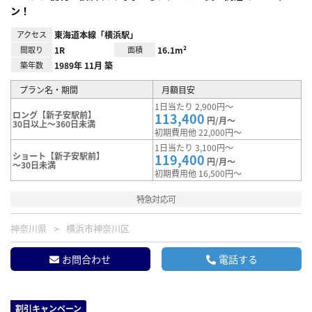
ン！
アクセス
東海道本線「横浜駅」
間取り
1R
面積
16.1m²
築年数
1989年 11月 築
プラン名・期間
月額目安
1日当たり 2,900円～
ロング【新子安駅前】
113,400
円/月～
30日以上～360日未満
初期費用他 22,000円～
1日当たり 3,100円～
ショート【新子安駅前】
119,400
円/月～
～30日未満
初期費用他 16,500円～
特急対応可
神奈川県
横浜市神奈川区
お問合わせ
電話する
割引キャンペーン