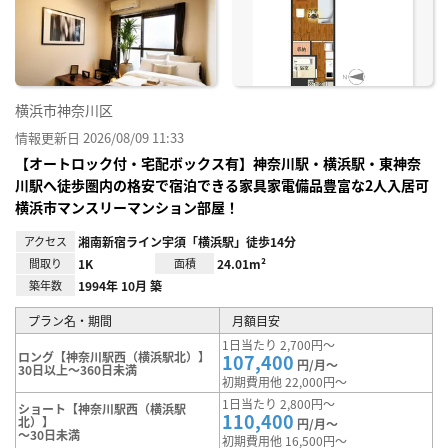
り登
録
横浜市神奈川区
情報更新日 2026/08/09 11:33
【オートロック付・宅配ボックス有】神奈川駅・横浜駅・東神奈
川駅へ徒歩圏内の格安で宿泊できる家具家電備品豊富な2人入居可
横浜市マンスリーマンション部屋！
アクセス
湘南新宿ライン宇須「横浜駅」徒歩14分
間取り
1K
面積
24.01m²
築年数
1994年 10月 築
プラン名・期間
月額目安
1日当たり 2,700円～
ロング【神奈川駅西（横浜駅北）】
107,400
円/月～
30日以上～360日未満
初期費用他 22,000円～
1日当たり 2,800円～
ショート【神奈川駅西（横浜駅
110,400
北）】
円/月～
～30日未満
初期費用他 16,500円～