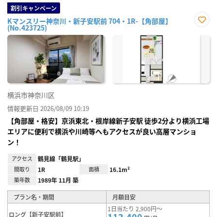
割引キャンペーン
Kマンスリー神奈川・新子安駅前 704・1R-【角部屋】
(No.423725)
お気
に入
り登
録
横浜市神奈川区
情報更新日 2026/08/09 10:19
【角部屋・格安】京浜東北・根岸線新子安駅 徒歩2分より横浜工場
エリアに便利で横浜や川崎等へもアクセスが良い高層マンショ
ン！
アクセス
鶴見線「鶴見駅」
間取り
1R
面積
16.1m²
築年数
1989年 11月 築
プラン名・期間
月額目安
1日当たり 2,900円～
ロング【新子安駅前】