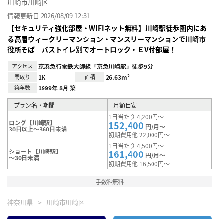
川崎市川崎区
情報更新日 2026/08/09 12:31
【セキュリティ強化部屋・WIFIネット無料】川崎駅徒歩圏内にあ
る高層ウィークリーマンション・マンスリーマンションで川崎市
役所そば バストイレ別でオートロック・ＥV付部屋！
アクセス
京浜急行電鉄大師線「京急川崎駅」徒歩9分
間取り
1K
面積
26.63m²
築年数
1999年 8月 築
プラン名・期間
月額目安
1日当たり 4,200円～
ロング【川崎駅】
152,400
円/月～
30日以上～360日未満
初期費用他 22,000円～
1日当たり 4,500円～
ショート【川崎駅】
161,400
円/月～
～30日未満
初期費用他 16,500円～
手数料無料
神奈川県
川崎市川崎区