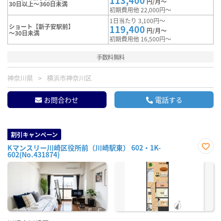
113,400
円/月～
30日以上～360日未満
初期費用他 22,000円～
1日当たり 3,100円～
ショート【新子安駅前】
119,400
円/月～
～30日未満
初期費用他 16,500円～
手数料無料
神奈川県
横浜市神奈川区
お問合わせ
電話する
割引キャンペーン
Kマンスリー川崎区役所前（川崎駅東） 602・1K-
602(No.431874)
お気
に入
り登
録