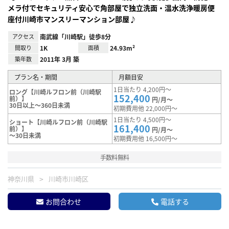
メラ付でセキュリティ安心で角部屋で独立洗面・温水洗浄暖房便
座付川崎市マンスリーマンション部屋♪
アクセス
南武線「川崎駅」徒歩8分
間取り
1K
面積
24.93m²
築年数
2011年 3月 築
プラン名・期間
月額目安
1日当たり 4,200円～
ロング【川崎ルフロン前（川崎駅
152,400
前）】
円/月～
30日以上～360日未満
初期費用他 22,000円～
1日当たり 4,500円～
ショート【川崎ルフロン前（川崎駅
161,400
前）】
円/月～
～30日未満
初期費用他 16,500円～
手数料無料
神奈川県
川崎市川崎区
お問合わせ
電話する