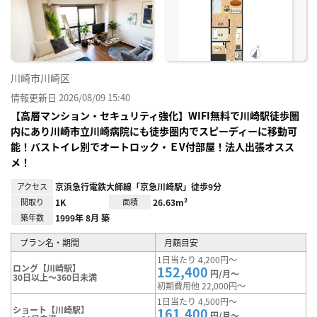
り登
録
川崎市川崎区
情報更新日 2026/08/09 15:40
【高層マンション・セキュリティ強化】WIFI無料で川崎駅徒歩圏
内にあり川崎市立川崎病院にも徒歩圏内でスピーディーに移動可
能！バストイレ別でオートロック・ＥV付部屋！法人出張オスス
メ！
アクセス
京浜急行電鉄大師線「京急川崎駅」徒歩9分
間取り
1K
面積
26.63m²
築年数
1999年 8月 築
プラン名・期間
月額目安
1日当たり 4,200円～
ロング【川崎駅】
152,400
円/月～
30日以上～360日未満
初期費用他 22,000円～
1日当たり 4,500円～
ショート【川崎駅】
161,400
円/月～