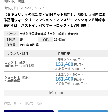
川崎市川崎区
情報更新日 2026/08/09 12:31
【セキュリティ強化部屋・WIFIネット無料】川崎駅徒歩圏内にあ
る高層ウィークリーマンション・マンスリーマンションで川崎市
役所そば バストイレ別でオートロック・ＥV付部屋！
アクセス
京浜急行電鉄大師線「京急川崎駅」徒歩9分
間取り
1K
面積
26.63m²
築年数
1999年 8月 築
プラン名・期間
月額目安
1日当たり 4,200円～
ロング【川崎駅】
152,400
円/月～
30日以上～360日未満
初期費用他 22,000円～
1日当たり 4,500円～
ショート【川崎駅】
161,400
円/月～
～30日未満
初期費用他 16,500円～
特急対応可
神奈川県
川崎市川崎区