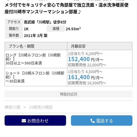
メラ付でセキュリティ安心で角部屋で独立洗面・温水洗浄暖房便
座付川崎市マンスリーマンション部屋♪
アクセス
南武線「川崎駅」徒歩8分
間取り
1K
面積
24.93m²
築年数
2011年 3月 築
プラン名・期間
月額目安
1日当たり 4,200円～
ロング【川崎ルフロン前（川崎駅
152,400
前）】
円/月～
30日以上～360日未満
初期費用他 22,000円～
1日当たり 4,500円～
ショート【川崎ルフロン前（川崎駅
161,400
前）】
円/月～
～30日未満
初期費用他 16,500円～
特急対応可
神奈川県
川崎市川崎区
お問合わせ
電話する