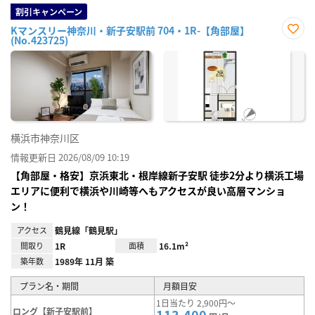
割引キャンペーン
Kマンスリー神奈川・新子安駅前 704・1R-【角部屋】
(No.423725)
お気
に入
り登
録
横浜市神奈川区
情報更新日 2026/08/09 10:19
【角部屋・格安】京浜東北・根岸線新子安駅 徒歩2分より横浜工場
エリアに便利で横浜や川崎等へもアクセスが良い高層マンショ
ン！
アクセス
鶴見線「鶴見駅」
間取り
1R
面積
16.1m²
築年数
1989年 11月 築
プラン名・期間
月額目安
1日当たり 2,900円～
ロング【新子安駅前】