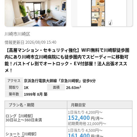
り登
録
川崎市川崎区
情報更新日 2026/08/09 15:40
【高層マンション・セキュリティ強化】WIFI無料で川崎駅徒歩圏
内にあり川崎市立川崎病院にも徒歩圏内でスピーディーに移動可
能！バストイレ別でオートロック・ＥV付部屋！法人出張オスス
メ！
アクセス
京浜急行電鉄大師線「京急川崎駅」徒歩9分
間取り
1K
面積
26.63m²
築年数
1999年 8月 築
プラン名・期間
月額目安
1日当たり 4,200円～
ロング【川崎駅】
152,400
円/月～
30日以上～360日未満
初期費用他 22,000円～
1日当たり 4,500円～
ショート【川崎駅】
161,400
円/月～