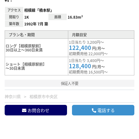
アクセス
相模線「橋本駅」
間取り
1K
面積
16.83m²
築年数
1992年 7月 築
プラン名・期間
月額目安
1日当たり 3,200円～
ロング【相模原駅前】
122,400
円/月～
30日以上～360日未満
初期費用他 22,000円～
1日当たり 3,400円～
ショート【相模原駅前】
128,400
円/月～
～30日未満
初期費用他 16,500円～
保証人不要
神奈川県
相模原市中央区
お問合わせ
電話する