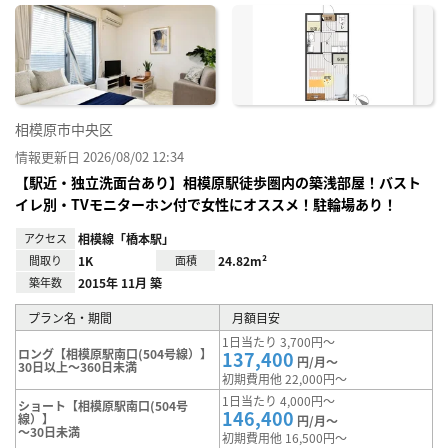
に入
り登
録
相模原市中央区
情報更新日 2026/08/02 12:34
【駅近・独立洗面台あり】相模原駅徒歩圏内の築浅部屋！バスト
イレ別・TVモニターホン付で女性にオススメ！駐輪場あり！
アクセス
相模線「橋本駅」
間取り
1K
面積
24.82m²
築年数
2015年 11月 築
プラン名・期間
月額目安
1日当たり 3,700円～
ロング【相模原駅南口(504号線）】
137,400
円/月～
30日以上～360日未満
初期費用他 22,000円～
1日当たり 4,000円～
ショート【相模原駅南口(504号
146,400
線）】
円/月～
～30日未満
初期費用他 16,500円～