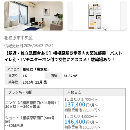
に入
り登
録
相模原市中央区
情報更新日 2026/08/02 12:34
【駅近・独立洗面台あり】相模原駅徒歩圏内の築浅部屋！バスト
イレ別・TVモニターホン付で女性にオススメ！駐輪場あり！
アクセス
相模線「橋本駅」
間取り
1K
面積
24.82m²
築年数
2015年 11月 築
プラン名・期間
月額目安
1日当たり 3,700円～
ロング【相模原駅南口(504号線）】
137,400
円/月～
30日以上～360日未満
初期費用他 22,000円～
1日当たり 4,000円～
ショート【相模原駅南口(504号
146,400
線）】
円/月～
～30日未満
初期費用他 16,500円～