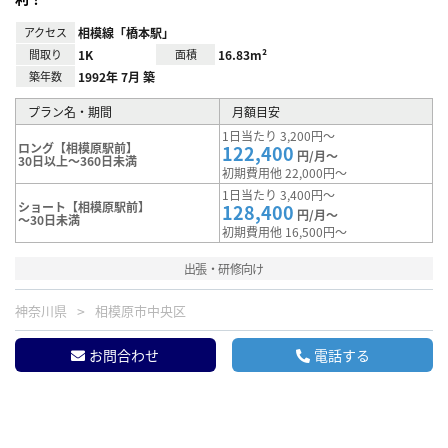
アクセス
相模線「橋本駅」
間取り
1K
面積
16.83m²
築年数
1992年 7月 築
プラン名・期間
月額目安
1日当たり 3,200円～
ロング【相模原駅前】
122,400
円/月～
30日以上～360日未満
初期費用他 22,000円～
1日当たり 3,400円～
ショート【相模原駅前】
128,400
円/月～
～30日未満
初期費用他 16,500円～
出張・研修向け
神奈川県
相模原市中央区
お問合わせ
電話する