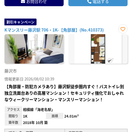
お問合わせ
電話する
割引キャンペーン
Kマンスリー藤沢駅 706・1K-【角部屋】(No.410373)
お気
に入
り登
録
藤沢市
情報更新日 2026/08/02 10:39
【角部屋・防犯カメラあり】藤沢駅徒歩圏内すぐ！バストイレ別
独立洗面台ありの高層マンション！セキュリティ強化でおしゃれ
なウィークリーマンション・マンスリーマンション！
アクセス
相模線「海老名駅」
間取り
1K
面積
24.01m²
築年数
2018年 10月 築