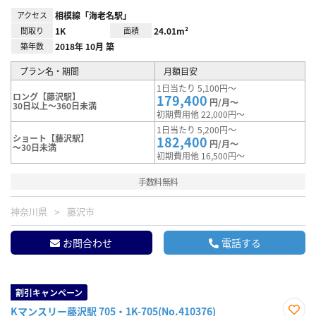
アクセス
相模線「海老名駅」
間取り
1K
面積
24.01m²
築年数
2018年 10月 築
プラン名・期間
月額目安
1日当たり 5,100円～
ロング【藤沢駅】
179,400
円/月～
30日以上～360日未満
初期費用他 22,000円～
1日当たり 5,200円～
ショート【藤沢駅】
182,400
円/月～
～30日未満
初期費用他 16,500円～
手数料無料
神奈川県
藤沢市
お問合わせ
電話する
割引キャンペーン
Kマンスリー藤沢駅 705・1K-705(No.410376)