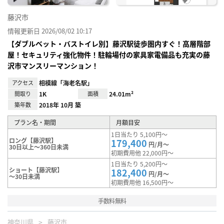
藤沢市
情報更新日 2026/08/02 10:17
【ダブルベット・バストイレ別】藤沢駅徒歩圏内すぐ！高層階部
屋！セキュリティ強化物件！駐輪場付の家具家電備品も充実の藤
沢市マンスリーマンション！
アクセス
相模線「海老名駅」
間取り
1K
面積
24.01m²
築年数
2018年 10月 築
プラン名・期間
月額目安
1日当たり 5,100円～
ロング【藤沢駅】
179,400
円/月～
30日以上～360日未満
初期費用他 22,000円～
1日当たり 5,200円～
ショート【藤沢駅】
182,400
円/月～
～30日未満
初期費用他 16,500円～
手数料無料
神奈川県
藤沢市