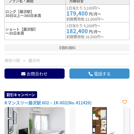
プラン名・期間
月額目安
1日当たり 5,100円～
ロング【藤沢駅】
179,400
円/月～
30日以上～360日未満
初期費用他 22,000円～
1日当たり 5,200円～
ショート【藤沢駅】
182,400
円/月～
～30日未満
初期費用他 16,500円～
手数料無料
神奈川県
藤沢市
お問合わせ
電話する
割引キャンペーン
Kマンスリー藤沢駅 602・1K-602(No.411426)
お気
に入
り登
録