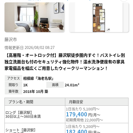
お気
に入
り登
録
藤沢市
情報更新日 2026/08/02 08:27
【高層階・オートロック付】藤沢駅徒歩圏内すぐ！バストイレ別
独立洗面台も付のセキュリティ強化物件！温水洗浄便座有の家具
家電備品を幅広くご用意したウィークリーマンション！
アクセス
相模線「海老名駅」
間取り
1K
面積
24.01m²
築年数
2018年 10月 築
プラン名・期間
月額目安
1日当たり 5,100円～
ロング【藤沢駅】
179,400
円/月～
30日以上～360日未満
初期費用他 22,000円～
1日当たり 5,200円～
ショート【藤沢駅】
182,400
円/月～