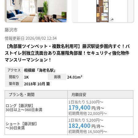
り登
録
藤沢市
情報更新日 2026/08/02 12:34
【角部屋ツインベット・複数名利用可】藤沢駅徒歩圏内すぐ！バ
ストイレ別独立洗面台あり高層階角部屋！セキュリティ強化物件
マンスリーマンション！
アクセス
相模線「海老名駅」
間取り
1K
面積
24.01m²
築年数
2018年 10月 築
プラン名・期間
月額目安
1日当たり 5,100円～
ロング【藤沢駅】
179,400
円/月～
30日以上～360日未満
初期費用他 22,000円～
1日当たり 5,200円～
ショート【藤沢駅】
182,400
円/月～
～30日未満
初期費用他 16,500円～