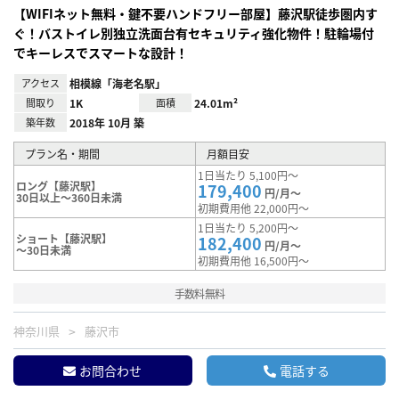
【WIFIネット無料・鍵不要ハンドフリー部屋】藤沢駅徒歩圏内す
ぐ！バストイレ別独立洗面台有セキュリティ強化物件！駐輪場付
でキーレスでスマートな設計！
アクセス
相模線「海老名駅」
間取り
1K
面積
24.01m²
築年数
2018年 10月 築
プラン名・期間
月額目安
1日当たり 5,100円～
ロング【藤沢駅】
179,400
円/月～
30日以上～360日未満
初期費用他 22,000円～
1日当たり 5,200円～
ショート【藤沢駅】
182,400
円/月～
～30日未満
初期費用他 16,500円～
手数料無料
神奈川県
藤沢市
お問合わせ
電話する