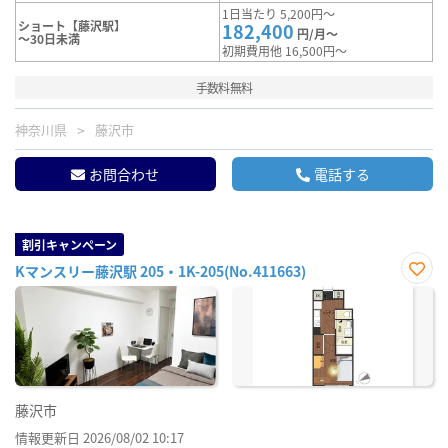
1日当たり 5,200円～
ショート【藤沢駅】
182,400
円/月～
～30日未満
初期費用他 16,500円～
手数料無料
神奈川県
藤沢市
お問合わせ
電話する
割引キャンペーン
Kマンスリー藤沢駅 205・1K-205(No.411663)
お気
に入
り登
録
藤沢市
情報更新日 2026/08/02 10:17