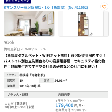
割引キャンペーン
Kマンスリー藤沢駅 601・1K-【角部屋】(No.411662)
お気
に入
り登
録
藤沢市
情報更新日 2026/08/02 13:56
【角部屋ダブルベット・WIFIネット無料】藤沢駅徒歩圏内すぐ！
バストイレ別独立洗面台ありの高層階部屋！セキュリティ強化物
件！駐輪場付きで学生や会社員の研修などの利用にも良い！
アクセス
相模線「海老名駅」
間取り
1K
面積
24.01m²
築年数
2018年 10月 築
プラン名・期間
月額目安
1日当たり 5,100円～
ロング【藤沢駅】
179,400
円/月～
30日以上～360日未満
初期費用他 22,000円～