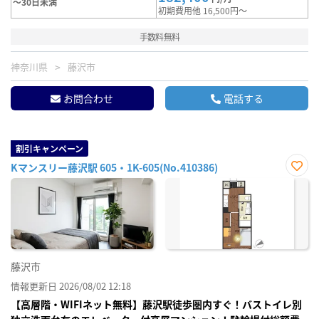
～30日未満
初期費用他 16,500円～
手数料無料
神奈川県
藤沢市
お問合わせ
電話する
割引キャンペーン
Kマンスリー藤沢駅 605・1K-605(No.410386)
お気
に入
り登
録
藤沢市
情報更新日 2026/08/02 12:18
【高層階・WIFIネット無料】藤沢駅徒歩圏内すぐ！バストイレ別