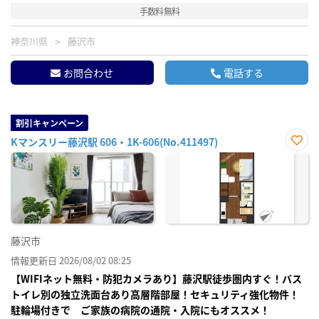
手数料無料
神奈川県
藤沢市
お問合わせ
電話する
割引キャンペーン
Kマンスリー藤沢駅 606・1K-606(No.411497)
お気
に入
り登
録
藤沢市
情報更新日 2026/08/02 08:25
【WIFIネット無料・防犯カメラあり】藤沢駅徒歩圏内すぐ！バス
トイレ別の独立洗面台あり高層階部屋！セキュリティ強化物件！
駐輪場付きで ご家族の病院の通院・入院にもオススメ！