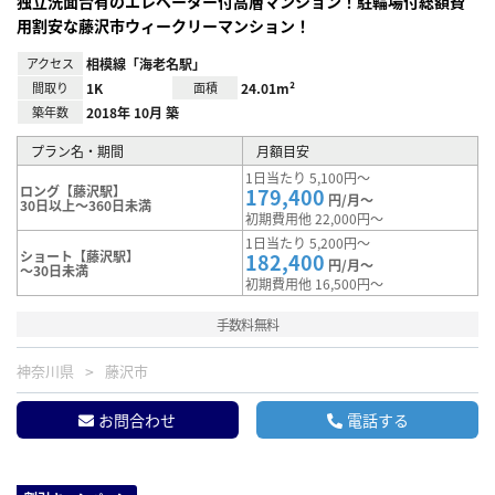
独立洗面台有のエレベーター付高層マンション！駐輪場付総額費
用割安な藤沢市ウィークリーマンション！
アクセス
相模線「海老名駅」
間取り
1K
面積
24.01m²
築年数
2018年 10月 築
プラン名・期間
月額目安
1日当たり 5,100円～
ロング【藤沢駅】
179,400
円/月～
30日以上～360日未満
初期費用他 22,000円～
1日当たり 5,200円～
ショート【藤沢駅】
182,400
円/月～
～30日未満
初期費用他 16,500円～
手数料無料
神奈川県
藤沢市
お問合わせ
電話する