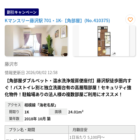
割引キャンペーン
Kマンスリー藤沢駅 701・1K-【角部屋】(No.410375)
お気
に入
り登
録
藤沢市
情報更新日 2026/08/02 12:58
【角部屋ダブルベット・温水洗浄煖房便座付】藤沢駅徒歩圏内す
ぐ！バストイレ別と独立洗面台有の高層階部屋！セキュリティ強
化物件！駐輪場ありの法人様の複数部屋ご利用にオススメ！
アクセス
相模線「海老名駅」
間取り
1K
面積
24.01m²
築年数
2018年 10月 築
プラン名・期間
月額目安
1日当たり 5,100円～