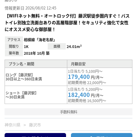
情報更新日 2026/08/02 12:45
【WIFIネット無料・オートロック付】藤沢駅徒歩圏内すぐ！バス
トイレ別独立洗面台ありの高層階部屋！セキュリティ強化で女性
にオススメ安心な御部屋！
アクセス
相模線「海老名駅」
間取り
1K
面積
24.01m²
築年数
2018年 10月 築
プラン名・期間
月額目安
1日当たり 5,100円～
ロング【藤沢駅】
179,400
円/月～
30日以上～360日未満
初期費用他 22,000円～
1日当たり 5,200円～
ショート【藤沢駅】
182,400
円/月～
～30日未満
初期費用他 16,500円～
手数料無料
神奈川県
藤沢市