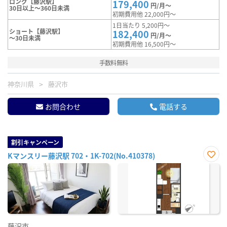
ロング【藤沢駅】
179,400
円/月～
30日以上～360日未満
初期費用他 22,000円～
1日当たり 5,200円～
ショート【藤沢駅】
182,400
円/月～
～30日未満
初期費用他 16,500円～
手数料無料
神奈川県
藤沢市
お問合わせ
電話する
割引キャンペーン
Kマンスリー藤沢駅 702・1K-702(No.410378)
お気
に入
り登
録
藤沢市