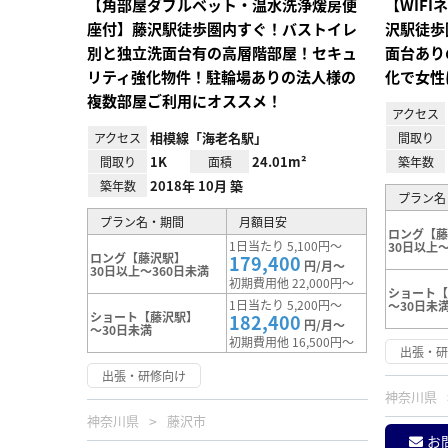
【角部屋ダブルベット・温水洗浄煖房便
【WIF
座付】藤沢駅徒歩圏内すぐ！バストイレ
沢駅徒歩
別と独立洗面台有の高層階部屋！セキュ
面台あり
リティ強化物件！駐輪場ありの法人様の
化で女性
複数部屋ご利用にオススメ！
アクセス
相模線「海老名駅」
アクセス
間取り
1K
24.01m²
間取り
面積
築年数
2018年 10月 築
築年数
プラン名
プラン名・期間
月額目安
ロング【
1日当たり 5,100円～
30日以上～
ロング【藤沢駅】
179,400
円/月～
30日以上～360日未満
初期費用他 22,000円～
ショート
1日当たり 5,200円～
～30日未
ショート【藤沢駅】
182,400
円/月～
～30日未満
初期費用他 16,500円～
出張・
出張・研修向け
神奈川県
神奈川県
藤沢市
お