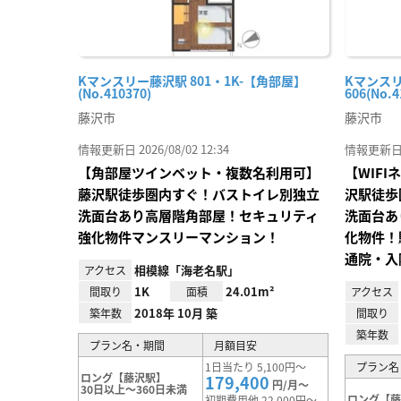
Kマンスリー藤沢駅 801・1K-【角部屋】
Kマンスリ
(No.410370)
606(No.4
藤沢市
藤沢市
情報更新日 2026/08/02 12:34
情報更新日 20
【角部屋ツインベット・複数名利用可】
【WIF
藤沢駅徒歩圏内すぐ！バストイレ別独立
沢駅徒歩
洗面台あり高層階角部屋！セキュリティ
洗面台あ
強化物件マンスリーマンション！
化物件！
通院・入
相模線「海老名駅」
アクセス
1K
24.01m²
間取り
面積
アクセス
2018年 10月 築
築年数
間取り
築年数
プラン名・期間
月額目安
1日当たり 5,100円～
プラン名
ロング【藤沢駅】
179,400
円/月～
30日以上～360日未満
ロング【
初期費用他 22,000円～