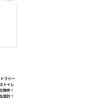
お気
に入
り登
録
ンドフリー
ストイレ
化物件！
な設計！