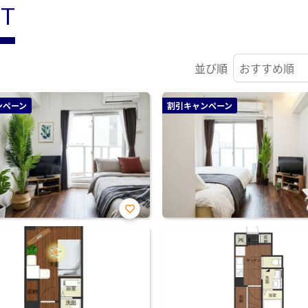
ST
並び順
ンペーン
割引キャンペーン
お気
に入
り登
録