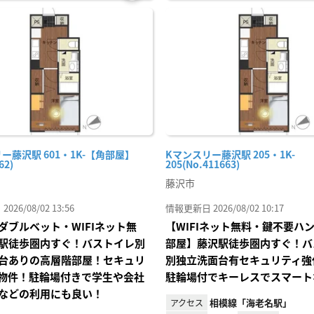
お気
に入
り登
録
ー藤沢駅 601・1K-【角部屋】
Kマンスリー藤沢駅 205・1K-
62)
205(No.411663)
藤沢市
26/08/02 13:56
情報更新日 2026/08/02 10:17
ダブルベット・WIFIネット無
【WIFIネット無料・鍵不要ハ
駅徒歩圏内すぐ！バストイレ別
部屋】藤沢駅徒歩圏内すぐ！バ
台ありの高層階部屋！セキュリ
別独立洗面台有セキュリティ強
物件！駐輪場付きで学生や会社
駐輪場付でキーレスでスマート
などの利用にも良い！
相模線「海老名駅」
アクセス