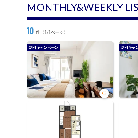
MONTHLY&WEEKLY LI
10
件（1/1ページ）
割引キャンペーン
割引キャ
お気
に入
り登
録