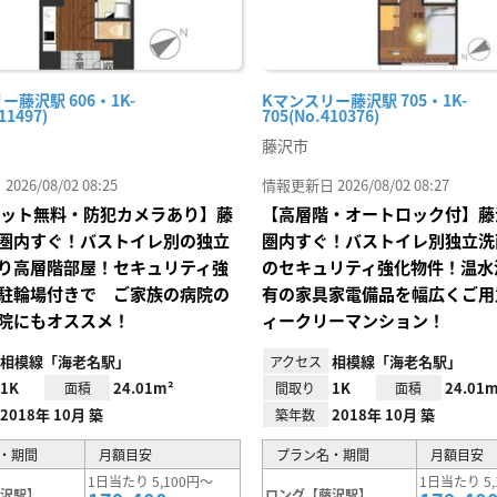
ー藤沢駅 606・1K-
Kマンスリー藤沢駅 705・1K-
11497)
705(No.410376)
藤沢市
26/08/02 08:25
情報更新日 2026/08/02 08:27
Iネット無料・防犯カメラあり】藤
【高層階・オートロック付】藤
圏内すぐ！バストイレ別の独立
圏内すぐ！バストイレ別独立洗
り高層階部屋！セキュリティ強
のセキュリティ強化物件！温水
駐輪場付きで ご家族の病院の
有の家具家電備品を幅広くご用
院にもオススメ！
ィークリーマンション！
相模線「海老名駅」
相模線「海老名駅」
アクセス
1K
24.01m²
1K
24.01m
面積
間取り
面積
2018年 10月 築
2018年 10月 築
築年数
・期間
月額目安
プラン名・期間
月額目安
1日当たり 5,100円～
1日当たり 5,
藤沢駅】
ロング【藤沢駅】