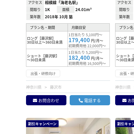
相模線「海老名駅」
アクセス
アクセス
1K
24.01m²
間取り
面積
間取り
2018年 10月 築
築年数
築年数
プラン名・期間
月額目安
プラン名
1日当たり 5,100円～
ロング【藤沢駅】
ロング【
179,400
円/月～
30日以上～360日未満
30日以上～
初期費用他 22,000円～
1日当たり 5,200円～
ショート【藤沢駅】
ショート
182,400
円/月～
～30日未満
～30日未
初期費用他 16,500円～
出張・研修向け
出張・
神奈川県
藤沢市
神奈川県
お問合わせ
電話する
お
割引キャンペーン
割引キャ