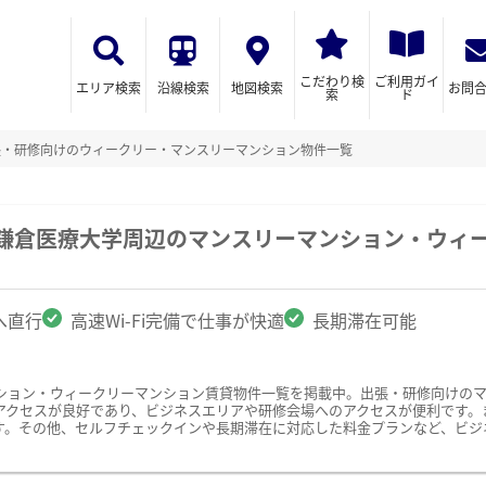
こだわり検
ご利用ガイ
エリア検索
沿線検索
地図検索
お問
索
ド
張・研修向けのウィークリー・マンスリーマンション物件一覧
南鎌倉医療大学周辺のマンスリーマンション・ウィ
へ直行
高速Wi-Fi完備で仕事が快適
長期滞在可能
ション・ウィークリーマンション賃貸物件一覧を掲載中。出張・研修向けの
クセスが良好であり、ビジネスエリアや研修会場へのアクセスが便利です。また
す。その他、セルフチェックインや長期滞在に対応した料金プランなど、ビジ