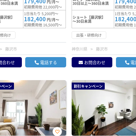
179,400
179,40
円/月～
360日未満
30日以上～360日未満
初期費用他 22,000円～
初期費用他 2
1日当たり 5,200円～
1日当たり 5,
【藤沢駅】
ショート【藤沢駅】
182,400
182,40
円/月～
満
～30日未満
初期費用他 16,500円～
初期費用他 1
研修向け
出張・研修向け
藤沢市
神奈川県
藤沢市
問合わせ
電話する
お問合わせ
電
ンペーン
割引キャンペーン