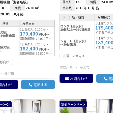
相模線「海老名駅」
1K
24.01m
間取り
面積
1K
24.01m²
2018年 10月 築
面積
築年数
2018年 10月 築
プラン名・期間
月額目安
・期間
月額目安
1日当たり 5,
ロング【藤沢駅】
179,40
1日当たり 5,100円～
30日以上～360日未満
藤沢駅】
179,400
初期費用他 2
円/月～
360日未満
1日当たり 5,
初期費用他 22,000円～
ショート【藤沢駅】
182,40
1日当たり 5,200円～
～30日未満
【藤沢駅】
182,400
初期費用他 1
円/月～
満
初期費用他 16,500円～
出張・研修向け
研修向け
神奈川県
藤沢市
藤沢市
お問合わせ
電
問合わせ
電話する
ンペーン
割引キャンペーン