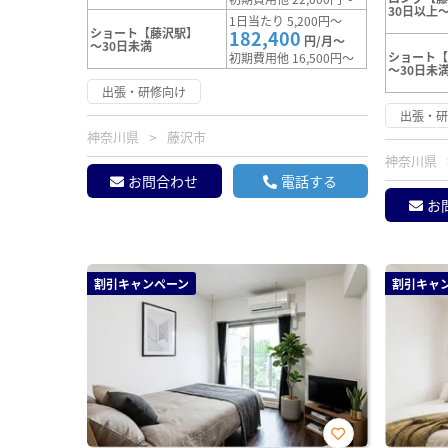
30日以上～
1日当たり 5,200円～
ショート【藤沢駅】
182,400
円/月～
～30日未満
ショート
初期費用他 16,500円～
～30日未
出張・研修向け
出張・
神奈川県
藤沢市
神奈川県
お問合わせ
電話する
お
割引キャンペーン
割引キャ