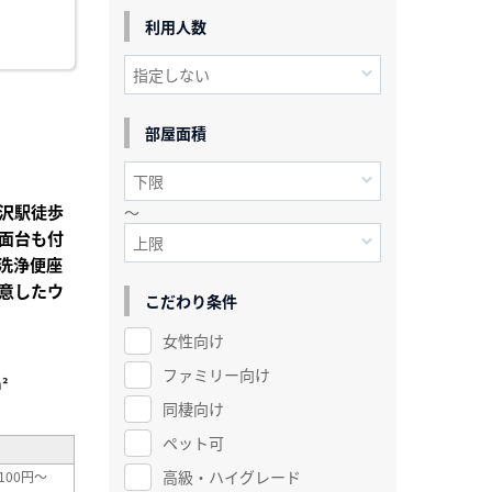
利用人数
部屋面積
沢駅徒歩
～
面台も付
洗浄便座
意したウ
こだわり条件
女性向け
ファミリー向け
²
同棲向け
ペット可
高級・ハイグレード
100円～