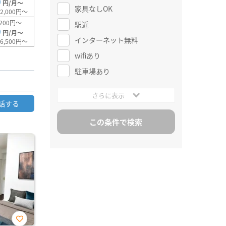
0
円/月～
家具なしOK
2,000円～
200円～
駅近
0
円/月～
インターネット無料
6,500円～
wifiあり
駐車場あり
さらに表示
話する