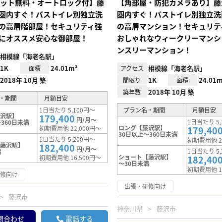
Iネット無料・オートロック付】藤
【角部屋・防犯カメラあり】藤
圏内すぐ！バストイレ別独立洗
圏内すぐ！バストイレ別独立洗
の高層階部屋！セキュリティ強
の高層マンション！セキュリテ
にオススメ安心な御部屋！
おしゃれなウィークリーマンシ
ンスリーマンション！
相模線「海老名駅」
1K
24.01m²
相模線「海老名駅」
面積
アクセス
2018年 10月 築
1K
24.01m
間取り
面積
2018年 10月 築
築年数
・期間
月額目安
1日当たり 5,100円～
プラン名・期間
月額目安
藤沢駅】
179,400
円/月～
1日当たり 5,
360日未満
ロング【藤沢駅】
初期費用他 22,000円～
179,40
30日以上～360日未満
1日当たり 5,200円～
初期費用他 2
【藤沢駅】
182,400
円/月～
1日当たり 5,
満
ショート【藤沢駅】
初期費用他 16,500円～
182,40
～30日未満
初期費用他 1
研修向け
出張・研修向け
藤沢市
神奈川県
藤沢市
問合わせ
電話する