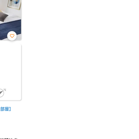
お気
に入
り登
録
角部屋】