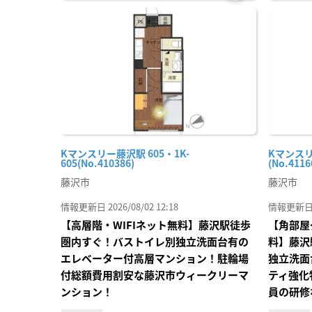
お気
に入
り登
録
Kマンスリー藤沢駅 605・1K-
Kマンスリ
605(No.410386)
(No.4116
藤沢市
藤沢市
情報更新日 2026/08/02 12:18
情報更新日 20
【高層階・WIFIネット無料】藤沢駅徒歩
【角部屋
圏内すぐ！バストイレ別独立洗面台有の
料】藤沢
エレベーター付高層マンション！駐輪場
独立洗面
付総額費用割安な藤沢市ウィークリーマ
ティ強化
ンション！
員の研修