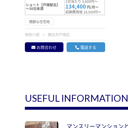
1日当たり 3,600円～
ショート【戸塚駅北】
134,400
円/月～
～30日未満
初期費用他 16,500円～
閑静な住宅地
神奈川県
横浜市戸塚区
お問合わせ
電話する
USEFUL INFORMATIO
マンスリーマンション