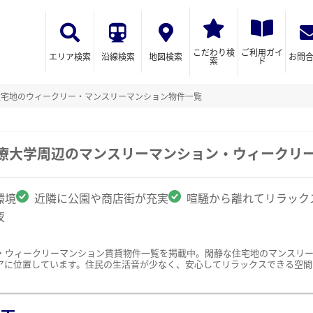
こだわり検
ご利用ガイ
エリア検索
沿線検索
地図検索
お問
索
ド
住宅地のウィークリー・マンスリーマンション物件一覧
医療大学周辺のマンスリーマンション・ウィークリ
環境
近隣に公園や商店街が充実
喧騒から離れてリラック
夜
・ウィークリーマンション賃貸物件一覧を掲載中。閑静な住宅地のマンスリ
アに位置しています。住民の生活音が少なく、安心してリラックスできる空間