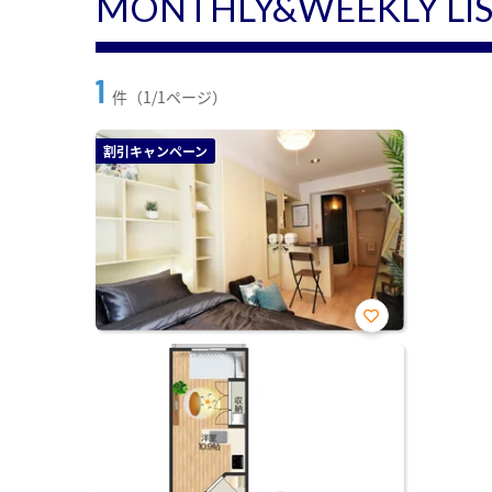
MONTHLY&WEEKLY LI
1
件（1/1ページ）
割引キャンペーン
お気
に入
り登
録