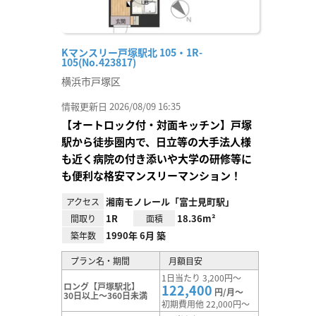
Kマンスリー戸塚駅北 105・1R-
105(No.423817)
横浜市戸塚区
情報更新日 2026/08/09 16:35
【オートロック付・対面キッチン】戸塚
駅から徒歩圏内で、日立等の大手法人様
も近く病院の付き添いや大学の研修等に
も便利な格安マンスリーマンション！
湘南モノレール「富士見町駅」
アクセス
1R
18.36m²
間取り
面積
1990年 6月 築
築年数
プラン名・期間
月額目安
1日当たり 3,200円～
ロング【戸塚駅北】
122,400
円/月～
30日以上～360日未満
初期費用他 22,000円～