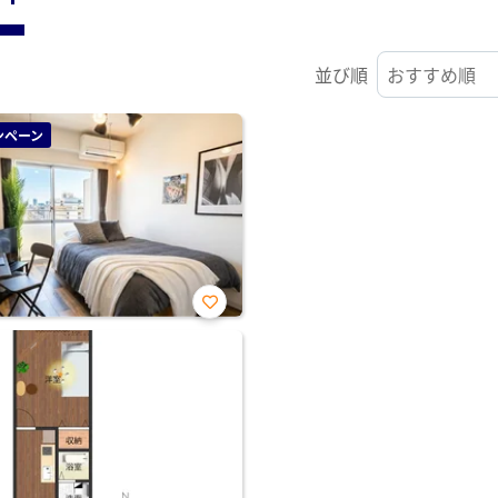
並び順
ンペーン
お気
に入
り登
録