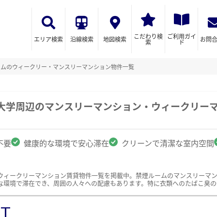
こだわり検
ご利用ガイ
エリア検索
沿線検索
地図検索
お問
索
ド
ームのウィークリー・マンスリーマンション物件一覧
療大学周辺のマンスリーマンション・ウィークリー
不要
健康的な環境で安心滞在
クリーンで清潔な室内空間
ウィークリーマンション賃貸物件一覧を掲載中。禁煙ルームのマンスリーマ
な環境で滞在でき、周囲の人々への配慮もあります。特に衣類へのたばこ臭の
ST