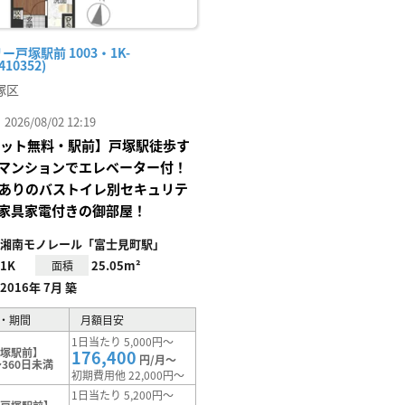
ー戸塚駅前 1003・1K-
410352)
塚区
26/08/02 12:19
Iネット無料・駅前】戸塚駅徒歩す
マンションでエレベーター付！
Xありのバストイレ別セキュリテ
家具家電付きの御部屋！
湘南モノレール「富士見町駅」
1K
25.05m²
面積
2016年 7月 築
・期間
月額目安
1日当たり 5,000円～
戸塚駅前】
176,400
円/月～
360日未満
初期費用他 22,000円～
1日当たり 5,200円～