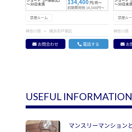
ショート【戸塚駅北】
ショート
134,400
円/月～
～30日未満
～30日未
初期費用他 16,500円～
禁煙ルーム
禁煙ル
神奈川県
横浜市戸塚区
神奈川県
お問合わせ
電話する
お
USEFUL INFORMATIO
マンスリーマンション