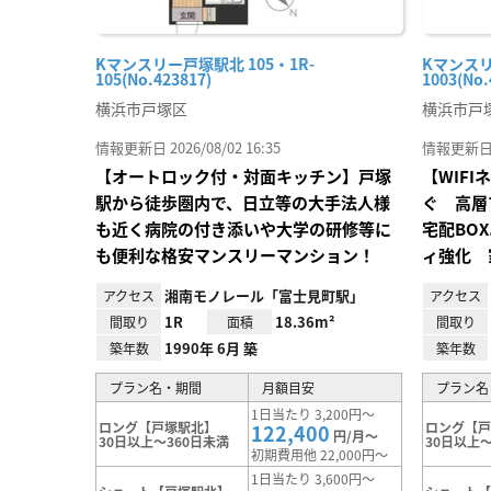
Kマンスリー戸塚駅北 105・1R-
Kマンスリ
105(No.423817)
1003(No.
横浜市戸塚区
横浜市戸
情報更新日 2026/08/02 16:35
情報更新日 20
【オートロック付・対面キッチン】戸塚
【WIF
駅から徒歩圏内で、日立等の大手法人様
ぐ 高層
も近く病院の付き添いや大学の研修等に
宅配BO
も便利な格安マンスリーマンション！
ィ強化 
湘南モノレール「富士見町駅」
アクセス
アクセス
1R
18.36m²
間取り
面積
間取り
1990年 6月 築
築年数
築年数
プラン名・期間
月額目安
プラン名
1日当たり 3,200円～
ロング【戸塚駅北】
ロング【
122,400
円/月～
30日以上～360日未満
30日以上～
初期費用他 22,000円～
1日当たり 3,600円～