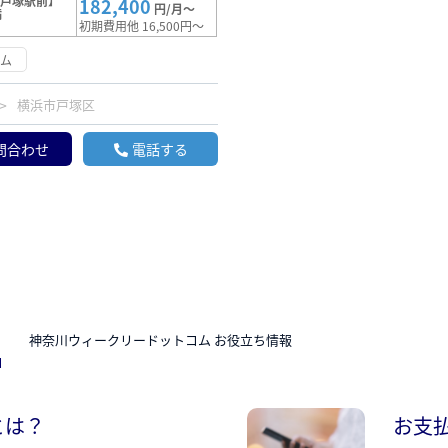
【戸塚駅前】
182,400
円/月～
満
初期費用他 16,500円～
ーム
横浜市戸塚区
問合わせ
電話する
N
神奈川ウィークリードットコム お役立ち情報
とは？
お支