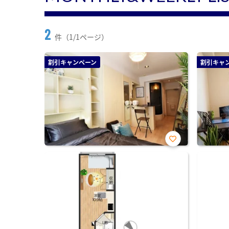
2
件（1/1ページ）
割引キャンペーン
割引キャ
お気
に入
り登
録