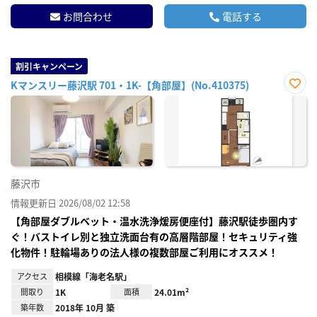
お問合わせ
電話する
割引キャンペーン
Kマンスリー藤沢駅 701・1K-【角部屋】(No.410375)
お気
に入
り登
録
藤沢市
情報更新日 2026/08/02 12:58
【角部屋ダブルベット・温水洗浄煖房便座付】藤沢駅徒歩圏内す
ぐ！バストイレ別と独立洗面台有の高層階部屋！セキュリティ強
化物件！駐輪場ありの法人様の複数部屋ご利用にオススメ！
アクセス
相模線「海老名駅」
間取り
1K
面積
24.01m²
築年数
2018年 10月 築