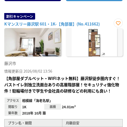
割引キャンペーン
Kマンスリー藤沢駅 601・1K-【角部屋】(No.411662)
お気
に入
り登
録
藤沢市
情報更新日 2026/08/02 13:56
【角部屋ダブルベット・WIFIネット無料】藤沢駅徒歩圏内すぐ！
バストイレ別独立洗面台ありの高層階部屋！セキュリティ強化物
件！駐輪場付きで学生や会社員の研修などの利用にも良い！
アクセス
相模線「海老名駅」
間取り
1K
面積
24.01m²
築年数
2018年 10月 築
プラン名・期間
月額目安