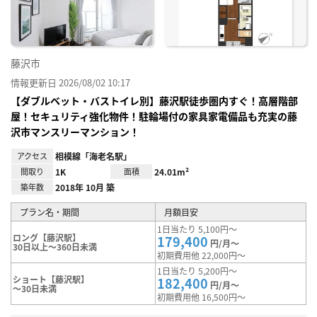
録
藤沢市
情報更新日 2026/08/02 10:17
【ダブルベット・バストイレ別】藤沢駅徒歩圏内すぐ！高層階部
屋！セキュリティ強化物件！駐輪場付の家具家電備品も充実の藤
沢市マンスリーマンション！
アクセス
相模線「海老名駅」
間取り
1K
面積
24.01m²
築年数
2018年 10月 築
プラン名・期間
月額目安
1日当たり 5,100円～
ロング【藤沢駅】
179,400
円/月～
30日以上～360日未満
初期費用他 22,000円～
1日当たり 5,200円～
ショート【藤沢駅】
182,400
円/月～
～30日未満
初期費用他 16,500円～