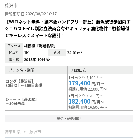
藤沢市
情報更新日 2026/08/02 10:17
【WIFIネット無料・鍵不要ハンドフリー部屋】藤沢駅徒歩圏内す
ぐ！バストイレ別独立洗面台有セキュリティ強化物件！駐輪場付
でキーレスでスマートな設計！
アクセス
相模線「海老名駅」
間取り
1K
面積
24.01m²
築年数
2018年 10月 築
プラン名・期間
月額目安
1日当たり 5,100円～
ロング【藤沢駅】
179,400
円/月～
30日以上～360日未満
初期費用他 22,000円～
1日当たり 5,200円～
ショート【藤沢駅】
182,400
円/月～
～30日未満
初期費用他 16,500円～
出張・研修向け
神奈川県
藤沢市