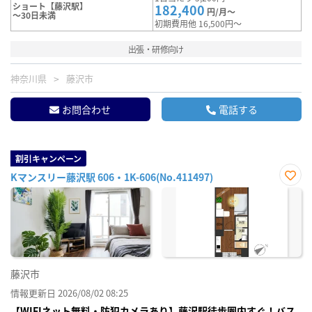
ショート【藤沢駅】
182,400
円/月～
～30日未満
初期費用他 16,500円～
出張・研修向け
神奈川県
藤沢市
お問合わせ
電話する
割引キャンペーン
Kマンスリー藤沢駅 606・1K-606(No.411497)
お気
に入
り登
録
藤沢市
情報更新日 2026/08/02 08:25
【WIFIネット無料・防犯カメラあり】藤沢駅徒歩圏内すぐ！バス