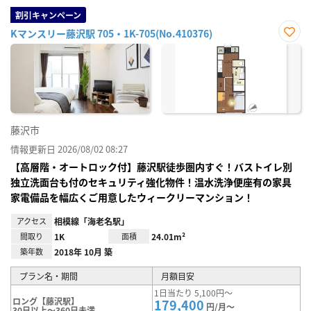
割引キャンペーン
Kマンスリー藤沢駅 705・1K-705(No.410376)
お気
に入
り登
録
藤沢市
情報更新日 2026/08/02 08:27
【高層階・オートロック付】藤沢駅徒歩圏内すぐ！バストイレ別
独立洗面台も付のセキュリティ強化物件！温水洗浄便座有の家具
家電備品を幅広くご用意したウィークリーマンション！
アクセス
相模線「海老名駅」
間取り
1K
面積
24.01m²
築年数
2018年 10月 築
プラン名・期間
月額目安
1日当たり 5,100円～
ロング【藤沢駅】
179,400
円/月～
30日以上～360日未満