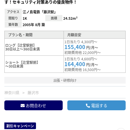
す！セキュリティ対策ありの優良物件！
アクセス
江ノ島電鉄「藤沢駅」
間取り
1K
面積
24.52m²
築年数
2005年 8月 築
プラン名・期間
月額目安
1日当たり 4,300円～
ロング【辻堂駅前】
155,400
円/月～
30日以上～360日未満
初期費用他 22,000円～
1日当たり 4,600円～
ショート【辻堂駅前】
164,400
円/月～
～30日未満
初期費用他 16,500円～
出張・研修向け
神奈川県
藤沢市
お問合わせ
電話する
割引キャンペーン