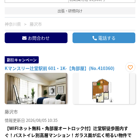
出張・研修向け
神奈川県
藤沢市
お問合わせ
電話する
割引キャンペーン
Kマンスリー辻堂駅前 601・1K-【角部屋】(No.410360)
お気
に入
り登
録
藤沢市
情報更新日 2026/08/05 10:35
【WIFIネット無料・角部屋オートロック付】辻堂駅徒歩圏内す
ぐ！バストイレ別高層マンション！ガラス面が広く明るい物件で