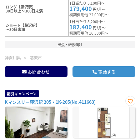
1日当たり 5,100円～
ロング【藤沢駅】
179,400
円/月～
30日以上～360日未満
初期費用他 22,000円～
1日当たり 5,200円～
ショート【藤沢駅】
182,400
円/月～
～30日未満
初期費用他 16,500円～
出張・研修向け
神奈川県
藤沢市
お問合わせ
電話する
割引キャンペーン
Kマンスリー藤沢駅 205・1K-205(No.411663)
お気
に入
り登
録