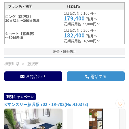
プラン名・期間
月額目安
1日当たり 5,100円～
ロング【藤沢駅】
179,400
円/月～
30日以上～360日未満
初期費用他 22,000円～
1日当たり 5,200円～
ショート【藤沢駅】
182,400
円/月～
～30日未満
初期費用他 16,500円～
出張・研修向け
神奈川県
藤沢市
お問合わせ
電話する
割引キャンペーン
Kマンスリー藤沢駅 702・1K-702(No.410378)
お気
に入
り登
録