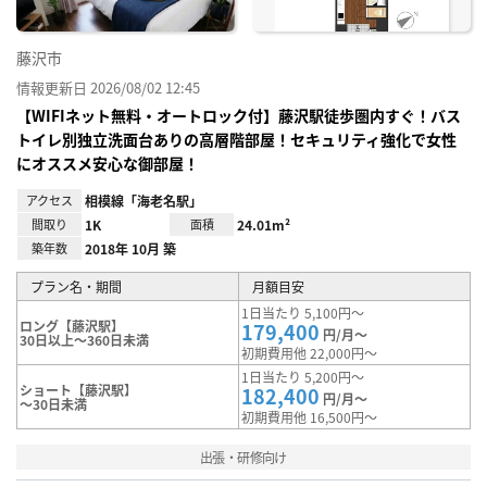
藤沢市
情報更新日 2026/08/02 12:45
【WIFIネット無料・オートロック付】藤沢駅徒歩圏内すぐ！バス
トイレ別独立洗面台ありの高層階部屋！セキュリティ強化で女性
にオススメ安心な御部屋！
アクセス
相模線「海老名駅」
間取り
1K
面積
24.01m²
築年数
2018年 10月 築
プラン名・期間
月額目安
1日当たり 5,100円～
ロング【藤沢駅】
179,400
円/月～
30日以上～360日未満
初期費用他 22,000円～
1日当たり 5,200円～
ショート【藤沢駅】
182,400
円/月～
～30日未満
初期費用他 16,500円～
出張・研修向け