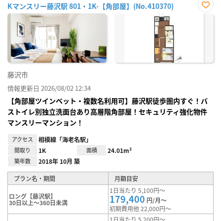
Kマンスリー藤沢駅 801・1K-【角部屋】(No.410370)
お気
に入
り登
録
藤沢市
情報更新日 2026/08/02 12:34
【角部屋ツインベット・複数名利用可】藤沢駅徒歩圏内すぐ！バ
ストイレ別独立洗面台あり高層階角部屋！セキュリティ強化物件
マンスリーマンション！
アクセス
相模線「海老名駅」
間取り
1K
面積
24.01m²
築年数
2018年 10月 築
プラン名・期間
月額目安
1日当たり 5,100円～
ロング【藤沢駅】
179,400
円/月～
30日以上～360日未満
初期費用他 22,000円～
1日当たり 5,200円～