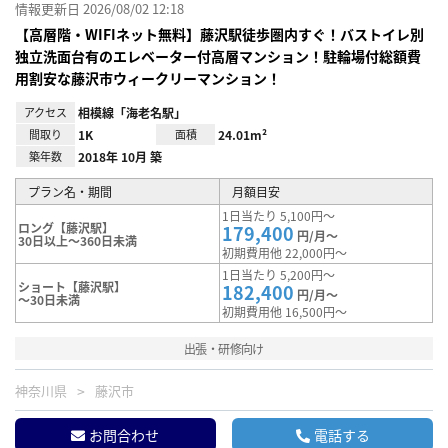
情報更新日 2026/08/02 12:18
【高層階・WIFIネット無料】藤沢駅徒歩圏内すぐ！バストイレ別
独立洗面台有のエレベーター付高層マンション！駐輪場付総額費
用割安な藤沢市ウィークリーマンション！
アクセス
相模線「海老名駅」
間取り
1K
面積
24.01m²
築年数
2018年 10月 築
プラン名・期間
月額目安
1日当たり 5,100円～
ロング【藤沢駅】
179,400
円/月～
30日以上～360日未満
初期費用他 22,000円～
1日当たり 5,200円～
ショート【藤沢駅】
182,400
円/月～
～30日未満
初期費用他 16,500円～
出張・研修向け
神奈川県
藤沢市
お問合わせ
電話する