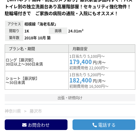
トイレ別の独立洗面台あり高層階部屋！セキュリティ強化物件！
駐輪場付きで ご家族の病院の通院・入院にもオススメ！
アクセス
相模線「海老名駅」
間取り
1K
面積
24.01m²
築年数
2018年 10月 築
プラン名・期間
月額目安
1日当たり 5,100円～
ロング【藤沢駅】
179,400
円/月～
30日以上～360日未満
初期費用他 22,000円～
1日当たり 5,200円～
ショート【藤沢駅】
182,400
円/月～
～30日未満
初期費用他 16,500円～
出張・研修向け
神奈川県
藤沢市
お問合わせ
電話する