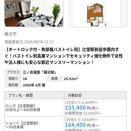
に入
り登
録
藤沢市
情報更新日 2026/08/05 11:13
【オートロック付・角部屋バストイレ別】辻堂駅前徒歩圏内す
ぐ！バストイレ別高層マンションでセキュリティ強化物件で女性
や法人様にも安心な駅近マンスリーマンション！
アクセス
江ノ島電鉄「藤沢駅」
間取り
1K
面積
24.52m²
築年数
2005年 8月 築
プラン名・期間
月額目安
1日当たり 4,300円～
ロング【辻堂駅前】
155,400
円/月～
30日以上～360日未満
初期費用他 22,000円～
1日当たり 4,600円～
ショート【辻堂駅前】
164,400
円/月～
～30日未満
初期費用他 16,500円～