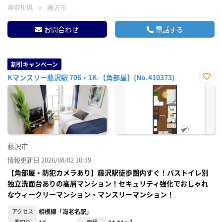
神奈川県
藤沢市
お問合わせ
電話する
割引キャンペーン
Kマンスリー藤沢駅 706・1K-【角部屋】(No.410373)
お気
に入
り登
録
藤沢市
情報更新日 2026/08/02 10:39
【角部屋・防犯カメラあり】藤沢駅徒歩圏内すぐ！バストイレ別
独立洗面台ありの高層マンション！セキュリティ強化でおしゃれ
なウィークリーマンション・マンスリーマンション！
アクセス
相模線「海老名駅」