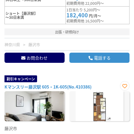
初期費用他 22,000円～
1日当たり 5,200円～
ショート【藤沢駅】
182,400
円/月～
～30日未満
初期費用他 16,500円～
出張・研修向け
神奈川県
藤沢市
お問合わせ
電話する
割引キャンペーン
Kマンスリー藤沢駅 605・1K-605(No.410386)
お気
に入
り登
録
藤沢市