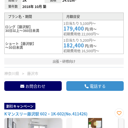
間取り
1K
面積
24.01m²
築年数
2018年 10月 築
プラン名・期間
月額目安
1日当たり 5,100円～
ロング【藤沢駅】
179,400
円/月～
30日以上～360日未満
初期費用他 22,000円～
1日当たり 5,200円～
ショート【藤沢駅】
182,400
円/月～
～30日未満
初期費用他 16,500円～
出張・研修向け
神奈川県
藤沢市
お問合わせ
電話する
割引キャンペーン
Kマンスリー藤沢駅 602・1K-602(No.411426)
お気
に入
り登