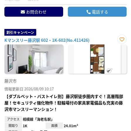
お問合わせ
電話する
割引キャンペーン
Kマンスリー藤沢駅 602・1K-602(No.411426)
お気
に入
り登
録
藤沢市
情報更新日 2026/08/09 10:17
【ダブルベット・バストイレ別】藤沢駅徒歩圏内すぐ！高層階部
屋！セキュリティ強化物件！駐輪場付の家具家電備品も充実の藤
沢市マンスリーマンション！
アクセス
相模線「海老名駅」
間取り
1K
面積
24.01m²