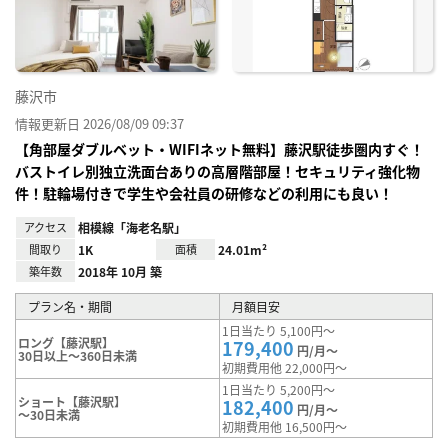
り登
録
藤沢市
情報更新日 2026/08/09 09:37
【角部屋ダブルベット・WIFIネット無料】藤沢駅徒歩圏内すぐ！
バストイレ別独立洗面台ありの高層階部屋！セキュリティ強化物
件！駐輪場付きで学生や会社員の研修などの利用にも良い！
アクセス
相模線「海老名駅」
間取り
1K
面積
24.01m²
築年数
2018年 10月 築
プラン名・期間
月額目安
1日当たり 5,100円～
ロング【藤沢駅】
179,400
円/月～
30日以上～360日未満
初期費用他 22,000円～
1日当たり 5,200円～
ショート【藤沢駅】
182,400
円/月～
～30日未満
初期費用他 16,500円～