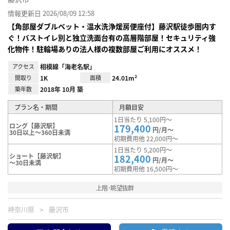
情報更新日 2026/08/09 12:58
【角部屋ダブルベット・温水洗浄煖房便座付】藤沢駅徒歩圏内す
ぐ！バストイレ別と独立洗面台有の高層階部屋！セキュリティ強
化物件！駐輪場ありの法人様の複数部屋ご利用にオススメ！
アクセス
相模線「海老名駅」
間取り
1K
面積
24.01m²
築年数
2018年 10月 築
プラン名・期間
月額目安
1日当たり 5,100円～
ロング【藤沢駅】
179,400
円/月～
30日以上～360日未満
初期費用他 22,000円～
1日当たり 5,200円～
ショート【藤沢駅】
182,400
円/月～
～30日未満
初期費用他 16,500円～
上階･眺望抜群
神奈川県
藤沢市