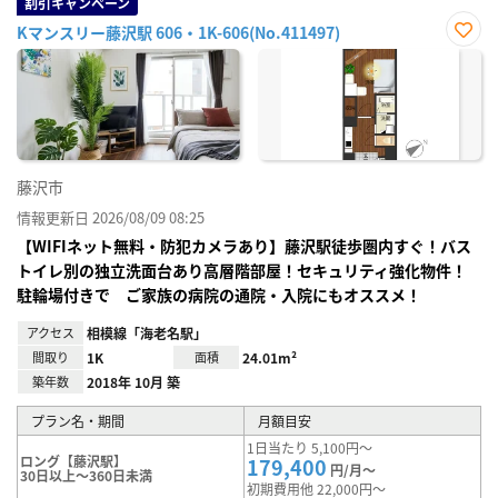
割引キャンペーン
Kマンスリー藤沢駅 606・1K-606(No.411497)
お気
に入
り登
録
藤沢市
情報更新日 2026/08/09 08:25
【WIFIネット無料・防犯カメラあり】藤沢駅徒歩圏内すぐ！バス
トイレ別の独立洗面台あり高層階部屋！セキュリティ強化物件！
駐輪場付きで ご家族の病院の通院・入院にもオススメ！
アクセス
相模線「海老名駅」
間取り
1K
面積
24.01m²
築年数
2018年 10月 築
プラン名・期間
月額目安
1日当たり 5,100円～
ロング【藤沢駅】
179,400
円/月～
30日以上～360日未満
初期費用他 22,000円～