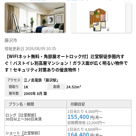
お気
に入
り登
録
藤沢市
情報更新日 2026/08/09 10:35
【WIFIネット無料・角部屋オートロック付】辻堂駅徒歩圏内す
ぐ！バストイレ別高層マンション！ガラス面が広く明るい物件で
す！セキュリティ対策ありの優良物件！
アクセス
江ノ島電鉄「藤沢駅」
間取り
1K
面積
24.52m²
築年数
2005年 8月 築
プラン名・期間
月額目安
1日当たり 4,300円～
ロング【辻堂駅前】
155,400
円/月～
30日以上～360日未満
初期費用他 22,000円～
1日当たり 4,600円～
ショート【辻堂駅前】
164,400
円/月～