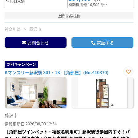
～30日未満
初期費用他 16,500円～
上階･眺望抜群
神奈川県
藤沢市
お問合わせ
電話する
割引キャンペーン
Kマンスリー藤沢駅 801・1K-【角部屋】(No.410370)
お気
に入
り登
録
藤沢市
情報更新日 2026/08/09 12:34
【角部屋ツインベット・複数名利用可】藤沢駅徒歩圏内すぐ！バ