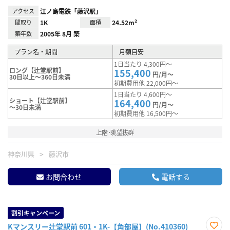
アクセス
江ノ島電鉄「藤沢駅」
間取り
1K
面積
24.52m²
築年数
2005年 8月 築
プラン名・期間
月額目安
1日当たり 4,300円～
ロング【辻堂駅前】
155,400
円/月～
30日以上～360日未満
初期費用他 22,000円～
1日当たり 4,600円～
ショート【辻堂駅前】
164,400
円/月～
～30日未満
初期費用他 16,500円～
上階･眺望抜群
神奈川県
藤沢市
お問合わせ
電話する
割引キャンペーン
Kマンスリー辻堂駅前 601・1K-【角部屋】(No.410360)