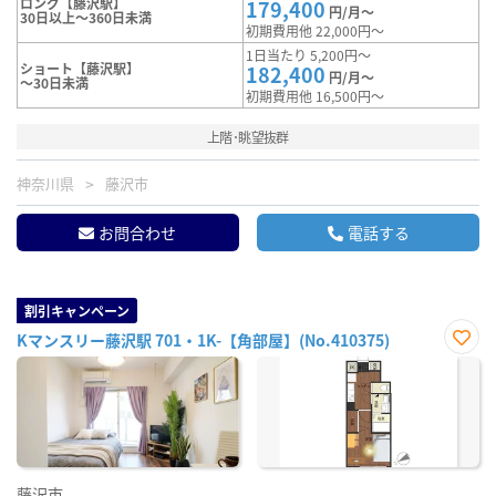
ロング【藤沢駅】
179,400
円/月～
30日以上～360日未満
初期費用他 22,000円～
1日当たり 5,200円～
ショート【藤沢駅】
182,400
円/月～
～30日未満
初期費用他 16,500円～
上階･眺望抜群
神奈川県
藤沢市
お問合わせ
電話する
割引キャンペーン
Kマンスリー藤沢駅 701・1K-【角部屋】(No.410375)
お気
に入
り登
録
藤沢市