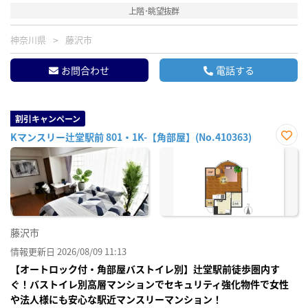
上階･眺望抜群
神奈川県
藤沢市
お問合わせ
電話する
割引キャンペーン
Kマンスリー辻堂駅前 801・1K-【角部屋】(No.410363)
お気
に入
り登
録
藤沢市
情報更新日 2026/08/09 11:13
【オートロック付・角部屋バストイレ別】辻堂駅前徒歩圏内す
ぐ！バストイレ別高層マンションでセキュリティ強化物件で女性
や法人様にも安心な駅近マンスリーマンション！