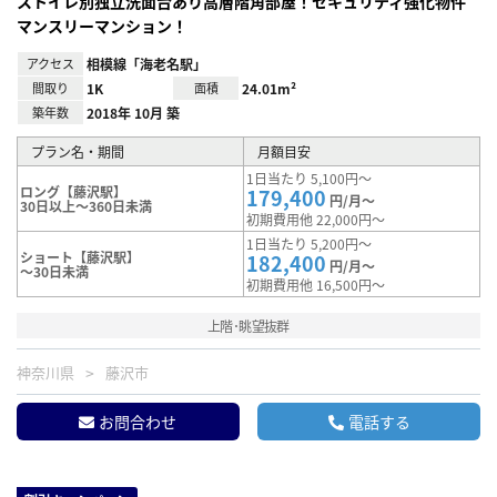
ストイレ別独立洗面台あり高層階角部屋！セキュリティ強化物件
マンスリーマンション！
アクセス
相模線「海老名駅」
間取り
1K
面積
24.01m²
築年数
2018年 10月 築
プラン名・期間
月額目安
1日当たり 5,100円～
ロング【藤沢駅】
179,400
円/月～
30日以上～360日未満
初期費用他 22,000円～
1日当たり 5,200円～
ショート【藤沢駅】
182,400
円/月～
～30日未満
初期費用他 16,500円～
上階･眺望抜群
神奈川県
藤沢市
お問合わせ
電話する