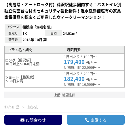
【高層階・オートロック付】藤沢駅徒歩圏内すぐ！バストイレ別
独立洗面台も付のセキュリティ強化物件！温水洗浄便座有の家具
家電備品を幅広くご用意したウィークリーマンション！
アクセス
相模線「海老名駅」
間取り
1K
面積
24.01m²
築年数
2018年 10月 築
プラン名・期間
月額目安
1日当たり 5,100円～
ロング【藤沢駅】
179,400
円/月～
30日以上～360日未満
初期費用他 22,000円～
1日当たり 5,200円～
ショート【藤沢駅】
182,400
円/月～
～30日未満
初期費用他 16,500円～
上階･眺望抜群
神奈川県
藤沢市
お問合わせ
電話する