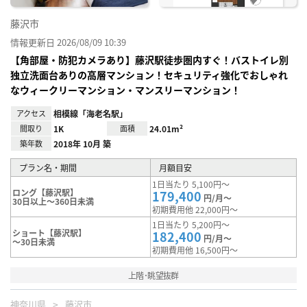
藤沢市
情報更新日 2026/08/09 10:39
【角部屋・防犯カメラあり】藤沢駅徒歩圏内すぐ！バストイレ別
独立洗面台ありの高層マンション！セキュリティ強化でおしゃれ
なウィークリーマンション・マンスリーマンション！
アクセス
相模線「海老名駅」
間取り
1K
面積
24.01m²
築年数
2018年 10月 築
プラン名・期間
月額目安
1日当たり 5,100円～
ロング【藤沢駅】
179,400
円/月～
30日以上～360日未満
初期費用他 22,000円～
1日当たり 5,200円～
ショート【藤沢駅】
182,400
円/月～
～30日未満
初期費用他 16,500円～
上階･眺望抜群
神奈川県
藤沢市