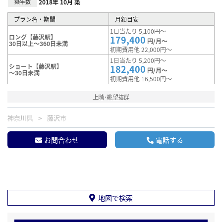
築年数
2018年 10月 築
プラン名・期間
月額目安
1日当たり 5,100円～
ロング【藤沢駅】
179,400
円/月～
30日以上～360日未満
初期費用他 22,000円～
1日当たり 5,200円～
ショート【藤沢駅】
182,400
円/月～
～30日未満
初期費用他 16,500円～
上階･眺望抜群
神奈川県
藤沢市
お問合わせ
電話する
地図で検索