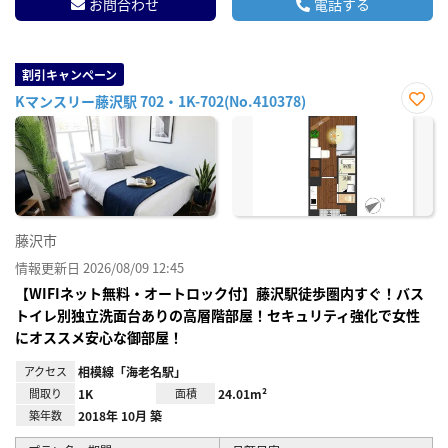
お問合わせ
電話する
割引キャンペーン
Kマンスリー藤沢駅 702・1K-702(No.410378)
お気
に入
り登
録
藤沢市
情報更新日 2026/08/09 12:45
【WIFIネット無料・オートロック付】藤沢駅徒歩圏内すぐ！バス
トイレ別独立洗面台ありの高層階部屋！セキュリティ強化で女性
にオススメ安心な御部屋！
アクセス
相模線「海老名駅」
間取り
1K
面積
24.01m²
築年数
2018年 10月 築