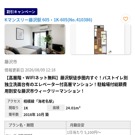
割引キャンペーン
Kマンスリー藤沢駅 605・1K-605(No.410386)
お気
に入
り登
録
藤沢市
情報更新日 2026/08/09 12:18
【高層階・WIFIネット無料】藤沢駅徒歩圏内すぐ！バストイレ別
独立洗面台有のエレベーター付高層マンション！駐輪場付総額費
用割安な藤沢市ウィークリーマンション！
アクセス
相模線「海老名駅」
間取り
1K
面積
24.01m²
築年数
2018年 10月 築
プラン名・期間
月額目安
1日当たり 5,100円～