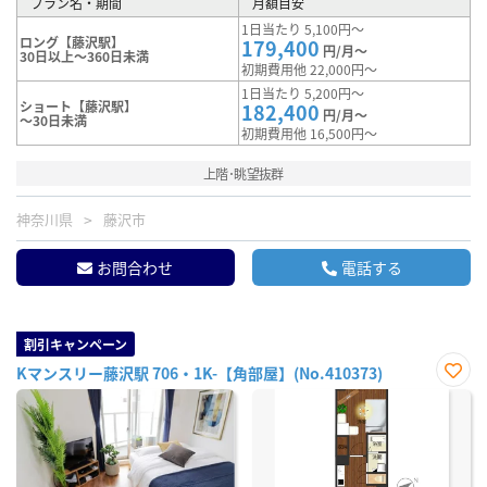
プラン名・期間
月額目安
1日当たり 5,100円～
ロング【藤沢駅】
179,400
円/月～
30日以上～360日未満
初期費用他 22,000円～
1日当たり 5,200円～
ショート【藤沢駅】
182,400
円/月～
～30日未満
初期費用他 16,500円～
上階･眺望抜群
神奈川県
藤沢市
お問合わせ
電話する
割引キャンペーン
Kマンスリー藤沢駅 706・1K-【角部屋】(No.410373)
お気
に入
り登
録