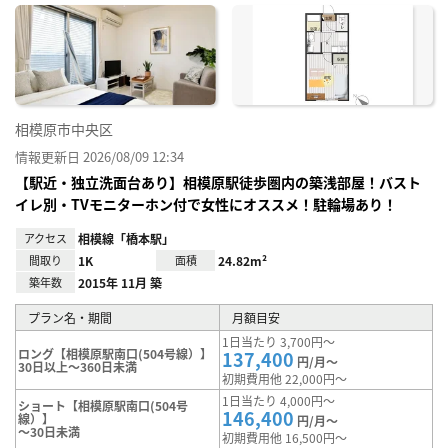
に入
り登
録
相模原市中央区
情報更新日 2026/08/09 12:34
【駅近・独立洗面台あり】相模原駅徒歩圏内の築浅部屋！バスト
イレ別・TVモニターホン付で女性にオススメ！駐輪場あり！
アクセス
相模線「橋本駅」
間取り
1K
面積
24.82m²
築年数
2015年 11月 築
プラン名・期間
月額目安
1日当たり 3,700円～
ロング【相模原駅南口(504号線）】
137,400
円/月～
30日以上～360日未満
初期費用他 22,000円～
1日当たり 4,000円～
ショート【相模原駅南口(504号
146,400
線）】
円/月～
～30日未満
初期費用他 16,500円～