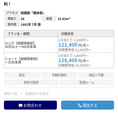
利！
アクセス
相模線「橋本駅」
間取り
1K
面積
16.83m²
築年数
1992年 7月 築
プラン名・期間
月額目安
1日当たり 3,200円～
ロング【相模原駅前】
122,400
円/月～
30日以上～360日未満
初期費用他 22,000円～
1日当たり 3,400円～
ショート【相模原駅前】
128,400
円/月～
～30日未満
初期費用他 16,500円～
駅近
手数料無料
保証人不要
家具付賃貸
禁煙ルーム
神奈川県
相模原市中央区
お問合わせ
電話する