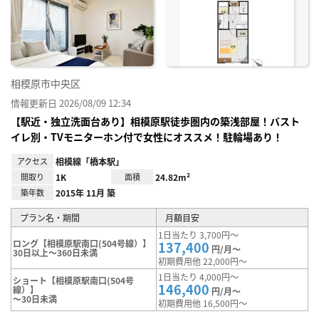
り登
録
相模原市中央区
情報更新日 2026/08/09 12:34
【駅近・独立洗面台あり】相模原駅徒歩圏内の築浅部屋！バスト
イレ別・TVモニターホン付で女性にオススメ！駐輪場あり！
アクセス
相模線「橋本駅」
間取り
1K
面積
24.82m²
築年数
2015年 11月 築
プラン名・期間
月額目安
1日当たり 3,700円～
ロング【相模原駅南口(504号線）】
137,400
円/月～
30日以上～360日未満
初期費用他 22,000円～
1日当たり 4,000円～
ショート【相模原駅南口(504号
146,400
線）】
円/月～
～30日未満
初期費用他 16,500円～