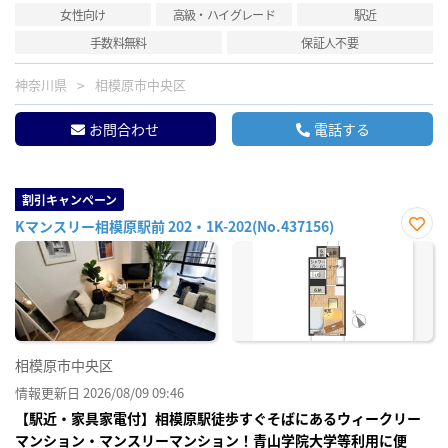
女性向け
高級・ハイグレード
駅近
手数料無料
保証人不要
神奈川県
相模原市中央区
お問合わせ
電話する
割引キャンペーン
Kマンスリー相模原駅前 202・1K-202(No.437156)
お気
に入
り登
録
相模原市中央区
情報更新日 2026/08/09 09:46
【駅近・家具家電付】相模原駅徒歩すぐそばにあるウィークリー
マンション・マンスリーマンション！青山学院大学等利用に便