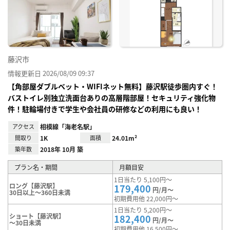
に入
り登
録
藤沢市
情報更新日 2026/08/09 09:37
【角部屋ダブルベット・WIFIネット無料】藤沢駅徒歩圏内すぐ！
バストイレ別独立洗面台ありの高層階部屋！セキュリティ強化物
件！駐輪場付きで学生や会社員の研修などの利用にも良い！
アクセス
相模線「海老名駅」
間取り
1K
面積
24.01m²
築年数
2018年 10月 築
プラン名・期間
月額目安
1日当たり 5,100円～
ロング【藤沢駅】
179,400
円/月～
30日以上～360日未満
初期費用他 22,000円～
1日当たり 5,200円～
ショート【藤沢駅】
182,400
円/月～
～30日未満
初期費用他 16,500円～