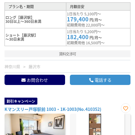
プラン名・期間
月額目安
1日当たり 5,100円～
ロング【藤沢駅】
179,400
円/月～
30日以上～360日未満
初期費用他 22,000円～
1日当たり 5,200円～
ショート【藤沢駅】
182,400
円/月～
～30日未満
初期費用他 16,500円～
賃料交渉可
神奈川県
藤沢市
お問合わせ
電話する
割引キャンペーン
Kマンスリー戸塚駅前 1003・1K-1003(No.410352)
お気
に入
り登
録