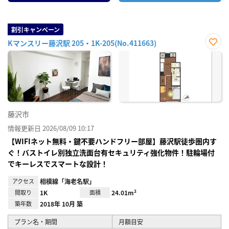
割引キャンペーン
Kマンスリー藤沢駅 205・1K-205(No.411663)
お気
に入
り登
録
藤沢市
情報更新日 2026/08/09 10:17
【WIFIネット無料・鍵不要ハンドフリー部屋】藤沢駅徒歩圏内す
ぐ！バストイレ別独立洗面台有セキュリティ強化物件！駐輪場付
でキーレスでスマートな設計！
アクセス
相模線「海老名駅」
間取り
1K
面積
24.01m²
築年数
2018年 10月 築
プラン名・期間
月額目安