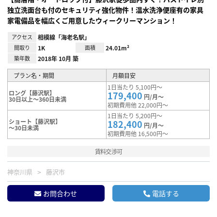
独立洗面台も付のセキュリティ強化物件！温水洗浄便座有の家具
家電備品を幅広くご用意したウィークリーマンション！
アクセス
相模線「海老名駅」
間取り
1K
面積
24.01m²
築年数
2018年 10月 築
プラン名・期間
月額目安
1日当たり 5,100円～
ロング【藤沢駅】
179,400
円/月～
30日以上～360日未満
初期費用他 22,000円～
1日当たり 5,200円～
ショート【藤沢駅】
182,400
円/月～
～30日未満
初期費用他 16,500円～
賃料交渉可
神奈川県
藤沢市
お問合わせ
電話する