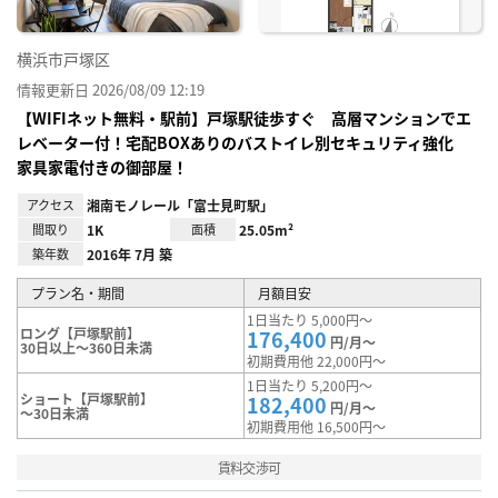
横浜市戸塚区
情報更新日 2026/08/09 12:19
【WIFIネット無料・駅前】戸塚駅徒歩すぐ 高層マンションでエ
レベーター付！宅配BOXありのバストイレ別セキュリティ強化
家具家電付きの御部屋！
アクセス
湘南モノレール「富士見町駅」
間取り
1K
面積
25.05m²
築年数
2016年 7月 築
プラン名・期間
月額目安
1日当たり 5,000円～
ロング【戸塚駅前】
176,400
円/月～
30日以上～360日未満
初期費用他 22,000円～
1日当たり 5,200円～
ショート【戸塚駅前】
182,400
円/月～
～30日未満
初期費用他 16,500円～
賃料交渉可