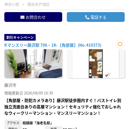
神奈川県
横浜市戸塚区
お問合わせ
電話する
割引キャンペーン
Kマンスリー藤沢駅 706・1K-【角部屋】(No.410373)
お気
に入
り登
録
藤沢市
情報更新日 2026/08/09 10:39
【角部屋・防犯カメラあり】藤沢駅徒歩圏内すぐ！バストイレ別
独立洗面台ありの高層マンション！セキュリティ強化でおしゃれ
なウィークリーマンション・マンスリーマンション！
アクセス
相模線「海老名駅」