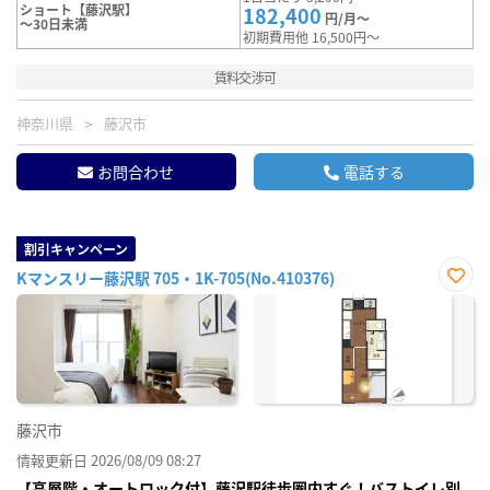
ショート【藤沢駅】
182,400
円/月～
～30日未満
初期費用他 16,500円～
賃料交渉可
神奈川県
藤沢市
お問合わせ
電話する
割引キャンペーン
Kマンスリー藤沢駅 705・1K-705(No.410376)
お気
に入
り登
録
藤沢市
情報更新日 2026/08/09 08:27
【高層階・オートロック付】藤沢駅徒歩圏内すぐ！バストイレ別