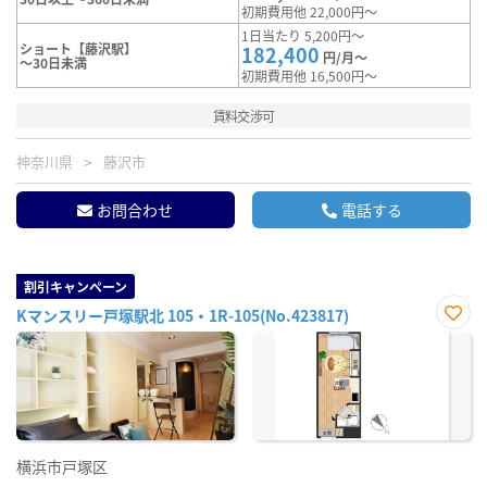
初期費用他 22,000円～
1日当たり 5,200円～
ショート【藤沢駅】
182,400
円/月～
～30日未満
初期費用他 16,500円～
賃料交渉可
神奈川県
藤沢市
お問合わせ
電話する
割引キャンペーン
Kマンスリー戸塚駅北 105・1R-105(No.423817)
お気
に入
り登
録
横浜市戸塚区