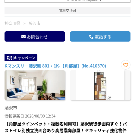
賃料交渉可
神奈川県
藤沢市
お問合わせ
電話する
割引キャンペーン
Kマンスリー藤沢駅 801・1K-【角部屋】(No.410370)
お気
に入
り登
録
藤沢市
情報更新日 2026/08/09 12:34
【角部屋ツインベット・複数名利用可】藤沢駅徒歩圏内すぐ！バ
ストイレ別独立洗面台あり高層階角部屋！セキュリティ強化物件