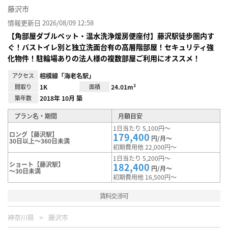
藤沢市
情報更新日 2026/08/09 12:58
【角部屋ダブルベット・温水洗浄煖房便座付】藤沢駅徒歩圏内す
ぐ！バストイレ別と独立洗面台有の高層階部屋！セキュリティ強
化物件！駐輪場ありの法人様の複数部屋ご利用にオススメ！
アクセス
相模線「海老名駅」
間取り
1K
面積
24.01m²
築年数
2018年 10月 築
プラン名・期間
月額目安
1日当たり 5,100円～
ロング【藤沢駅】
179,400
円/月～
30日以上～360日未満
初期費用他 22,000円～
1日当たり 5,200円～
ショート【藤沢駅】
182,400
円/月～
～30日未満
初期費用他 16,500円～
賃料交渉可
神奈川県
藤沢市