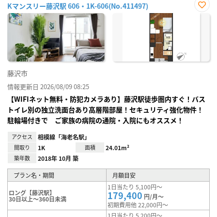
Kマンスリー藤沢駅 606・1K-606(No.411497)
お気
に入
り登
録
藤沢市
情報更新日 2026/08/09 08:25
【WIFIネット無料・防犯カメラあり】藤沢駅徒歩圏内すぐ！バス
トイレ別の独立洗面台あり高層階部屋！セキュリティ強化物件！
駐輪場付きで ご家族の病院の通院・入院にもオススメ！
アクセス
相模線「海老名駅」
間取り
1K
面積
24.01m²
築年数
2018年 10月 築
プラン名・期間
月額目安
1日当たり 5,100円～
ロング【藤沢駅】
179,400
円/月～
30日以上～360日未満
初期費用他 22,000円～
1日当たり 5,200円～