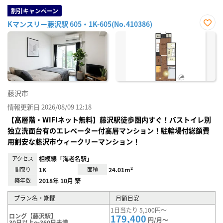
割引キャンペーン
Kマンスリー藤沢駅 605・1K-605(No.410386)
お気
に入
り登
録
藤沢市
情報更新日 2026/08/09 12:18
【高層階・WIFIネット無料】藤沢駅徒歩圏内すぐ！バストイレ別
独立洗面台有のエレベーター付高層マンション！駐輪場付総額費
用割安な藤沢市ウィークリーマンション！
アクセス
相模線「海老名駅」
間取り
1K
面積
24.01m²
築年数
2018年 10月 築
プラン名・期間
月額目安
1日当たり 5,100円～
ロング【藤沢駅】
179,400
円/月～
30日以上～360日未満