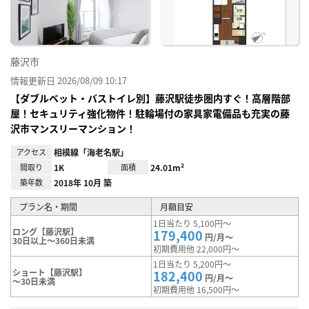
録
藤沢市
情報更新日 2026/08/09 10:17
【ダブルベット・バストイレ別】藤沢駅徒歩圏内すぐ！高層階部
屋！セキュリティ強化物件！駐輪場付の家具家電備品も充実の藤
沢市マンスリーマンション！
アクセス
相模線「海老名駅」
間取り
1K
面積
24.01m²
築年数
2018年 10月 築
プラン名・期間
月額目安
1日当たり 5,100円～
ロング【藤沢駅】
179,400
円/月～
30日以上～360日未満
初期費用他 22,000円～
1日当たり 5,200円～
ショート【藤沢駅】
182,400
円/月～
～30日未満
初期費用他 16,500円～