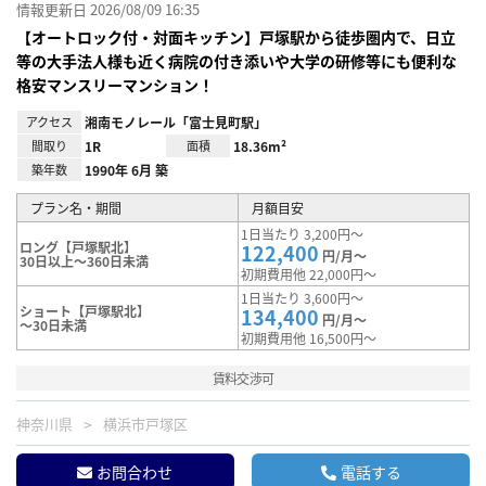
情報更新日 2026/08/09 16:35
【オートロック付・対面キッチン】戸塚駅から徒歩圏内で、日立
等の大手法人様も近く病院の付き添いや大学の研修等にも便利な
格安マンスリーマンション！
アクセス
湘南モノレール「富士見町駅」
間取り
1R
面積
18.36m²
築年数
1990年 6月 築
プラン名・期間
月額目安
1日当たり 3,200円～
ロング【戸塚駅北】
122,400
円/月～
30日以上～360日未満
初期費用他 22,000円～
1日当たり 3,600円～
ショート【戸塚駅北】
134,400
円/月～
～30日未満
初期費用他 16,500円～
賃料交渉可
神奈川県
横浜市戸塚区
お問合わせ
電話する