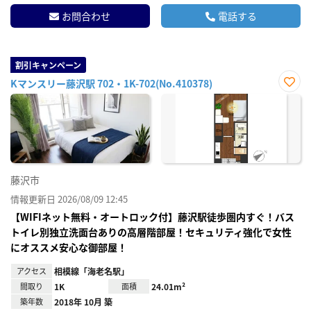
お問合わせ
電話する
割引キャンペーン
Kマンスリー藤沢駅 702・1K-702(No.410378)
お気
に入
り登
録
藤沢市
情報更新日 2026/08/09 12:45
【WIFIネット無料・オートロック付】藤沢駅徒歩圏内すぐ！バス
トイレ別独立洗面台ありの高層階部屋！セキュリティ強化で女性
にオススメ安心な御部屋！
アクセス
相模線「海老名駅」
間取り
1K
面積
24.01m²
築年数
2018年 10月 築