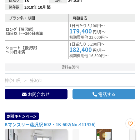
間取り
1K
面積
24.01m²
築年数
2018年 10月 築
プラン名・期間
月額目安
1日当たり 5,100円～
ロング【藤沢駅】
179,400
円/月～
30日以上～360日未満
初期費用他 22,000円～
1日当たり 5,200円～
ショート【藤沢駅】
182,400
円/月～
～30日未満
初期費用他 16,500円～
賃料交渉可
神奈川県
藤沢市
お問合わせ
電話する
割引キャンペーン
Kマンスリー藤沢駅 602・1K-602(No.411426)
お気
に入
り登