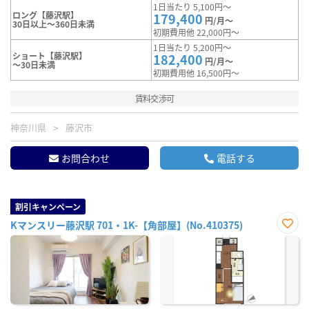
1日当たり 5,100円～
ロング【藤沢駅】
179,400
円/月～
30日以上～360日未満
初期費用他 22,000円～
1日当たり 5,200円～
ショート【藤沢駅】
182,400
円/月～
～30日未満
初期費用他 16,500円～
賃料交渉可
神奈川県
藤沢市
お問合わせ
電話する
割引キャンペーン
Kマンスリー藤沢駅 701・1K-【角部屋】(No.410375)
お気
に入
り登
録