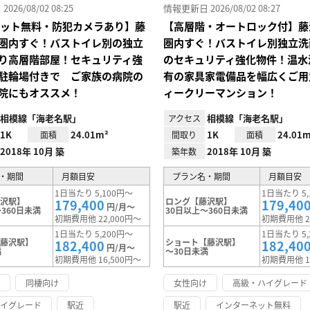
26/08/02 08:25
情報更新日 2026/08/02 08:27
Iネット無料・防犯カメラあり】藤
【高層階・オートロック付】藤
圏内すぐ！バストイレ別の独立
圏内すぐ！バストイレ別独立洗
り高層階部屋！セキュリティ強
のセキュリティ強化物件！温水
駐輪場付きで ご家族の病院の
有の家具家電備品を幅広くご用
院にもオススメ！
ィークリーマンション！
相模線「海老名駅」
相模線「海老名駅」
アクセス
1K
24.01m²
1K
24.01m
面積
間取り
面積
2018年 10月 築
2018年 10月 築
築年数
・期間
月額目安
プラン名・期間
月額目安
1日当たり 5,100円～
1日当たり 5,
藤沢駅】
ロング【藤沢駅】
179,400
179,40
円/月～
360日未満
30日以上～360日未満
初期費用他 22,000円～
初期費用他 2
1日当たり 5,200円～
1日当たり 5,
【藤沢駅】
ショート【藤沢駅】
182,400
182,40
円/月～
満
～30日未満
初期費用他 16,500円～
初期費用他 1
け
同棲向け
女性向け
高級・ハイグレード
ハイグレード
駅近
駅近
インターネット無料