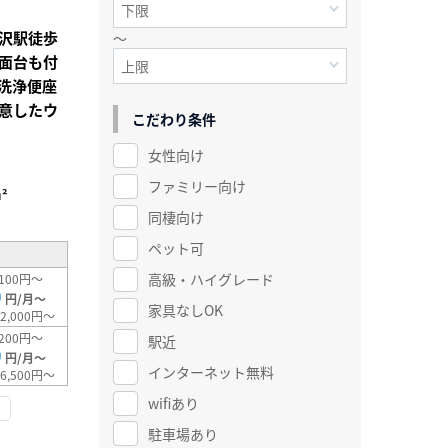
沢駅徒歩
～
面台も付
洗浄便座
意したウ
こだわり条件
女性向け
ファミリー向け
²
同棲向け
ペット可
高級・ハイグレード
100円～
0
円/月～
家具なしOK
2,000円～
200円～
駅近
0
円/月～
インターネット無料
6,500円～
wifiあり
駐車場あり