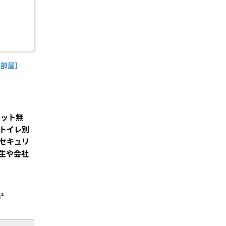
角部屋】
ネット無
トイレ別
セキュリ
生や会社
²