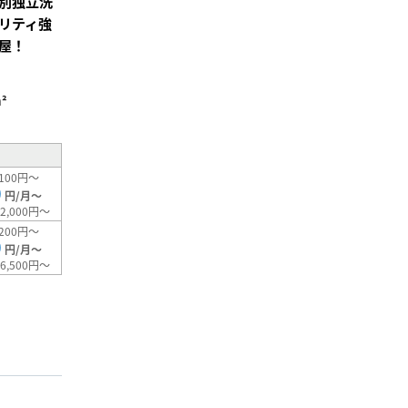
別独立洗
リティ強
屋！
²
100円～
0
円/月～
2,000円～
200円～
0
円/月～
6,500円～