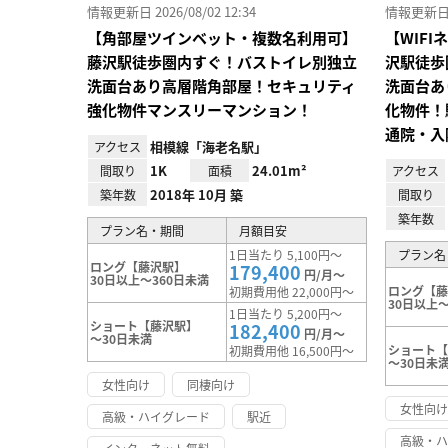
情報更新日 2026/08/02 12:34
情報更新日 20
【角部屋ツインベット・複数名利用可】
【WIF
藤沢駅徒歩圏内すぐ！バストイレ別独立
沢駅徒歩
洗面台あり高層階角部屋！セキュリティ
洗面台あ
強化物件マンスリーマンション！
化物件！
通院・入
相模線「海老名駅」
アクセス
1K
24.01m²
間取り
面積
アクセス
2018年 10月 築
築年数
間取り
築年数
プラン名・期間
月額目安
1日当たり 5,100円～
プラン名
ロング【藤沢駅】
179,400
円/月～
30日以上～360日未満
ロング【
初期費用他 22,000円～
30日以上～
1日当たり 5,200円～
ショート【藤沢駅】
182,400
円/月～
～30日未満
ショート
初期費用他 16,500円～
～30日未
女性向け
同棲向け
女性向
高級・ハイグレード
駅近
高級・