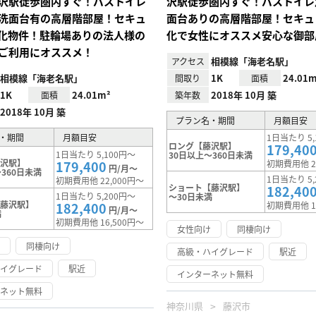
沢駅徒歩圏内すぐ！バストイレ
沢駅徒歩圏内すぐ！バストイレ
洗面台有の高層階部屋！セキュ
面台ありの高層階部屋！セキュ
化物件！駐輪場ありの法人様の
化で女性にオススメ安心な御部
ご利用にオススメ！
相模線「海老名駅」
アクセス
相模線「海老名駅」
1K
24.01m
間取り
面積
1K
24.01m²
2018年 10月 築
面積
築年数
2018年 10月 築
プラン名・期間
月額目安
・期間
月額目安
1日当たり 5,
ロング【藤沢駅】
179,40
1日当たり 5,100円～
30日以上～360日未満
藤沢駅】
179,400
初期費用他 2
円/月～
360日未満
1日当たり 5,
初期費用他 22,000円～
ショート【藤沢駅】
182,40
1日当たり 5,200円～
～30日未満
【藤沢駅】
182,400
初期費用他 1
円/月～
満
初期費用他 16,500円～
女性向け
同棲向け
け
同棲向け
高級・ハイグレード
駅近
ハイグレード
駅近
インターネット無料
ーネット無料
神奈川県
藤沢市