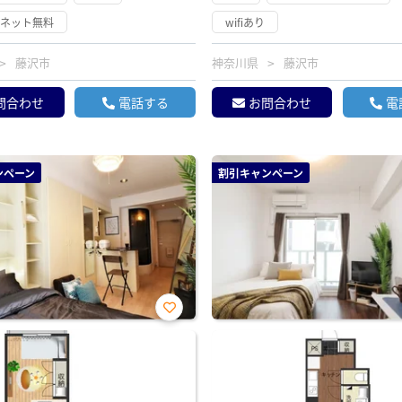
ーネット無料
wifiあり
藤沢市
神奈川県
藤沢市
問合わせ
電話する
お問合わせ
電
ンペーン
割引キャンペーン
お気
に入
り登
録