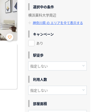
選択中の条件
横浜薬科大学周辺
神奈川県 の エリアを全て表示する
キャンペーン
あり
お気
に入
り登
録
駅徒歩
利用人数
部屋面積