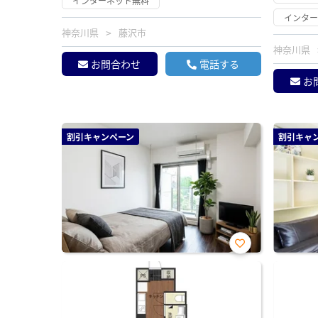
インターネット無料
インタ
神奈川県
藤沢市
神奈川県
お問合わせ
電話する
お
割引キャンペーン
割引キャ
お気
に入
り登
録