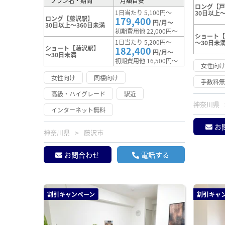
プラン名・期間
月額目安
ロング【
1日当たり 5,100円～
30日以上～
ロング【藤沢駅】
179,400
円/月～
30日以上～360日未満
初期費用他 22,000円～
ショート
1日当たり 5,200円～
～30日未
ショート【藤沢駅】
182,400
円/月～
～30日未満
初期費用他 16,500円～
女性向
女性向け
同棲向け
手数料
高級・ハイグレード
駅近
神奈川県
インターネット無料
お
神奈川県
藤沢市
お問合わせ
電話する
割引キャンペーン
割引キャ