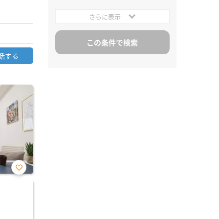
さらに表示
話する
お気
に入
り登
録