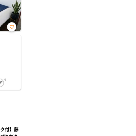
お気
に入
り登
録
ック付】藤