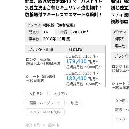
部屋】藤沢駅徒歩圏内すぐ！バストイレ
座付】藤
別独立洗面台有セキュリティ強化物件！
別と独立
駐輪場付でキーレスでスマートな設計！
リティ強
複数部屋
相模線「海老名駅」
アクセス
1K
24.01m²
間取り
面積
アクセス
2018年 10月 築
築年数
間取り
築年数
プラン名・期間
月額目安
1日当たり 5,100円～
プラン名
ロング【藤沢駅】
179,400
円/月～
30日以上～360日未満
ロング【
初期費用他 22,000円～
30日以上～
1日当たり 5,200円～
ショート【藤沢駅】
182,400
円/月～
～30日未満
ショート
初期費用他 16,500円～
～30日未
女性向け
同棲向け
女性向
高級・ハイグレード
駅近
高級・
インターネット無料
インタ
神奈川県
藤沢市