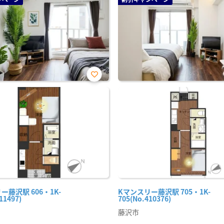
お気
に入
り登
録
ー藤沢駅 606・1K-
Kマンスリー藤沢駅 705・1K-
11497)
705(No.410376)
藤沢市