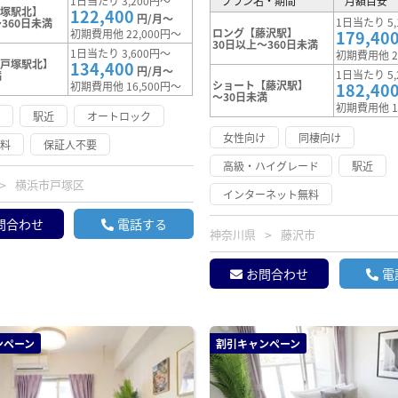
1日当たり 3,200円～
プラン名・期間
月額目安
戸塚駅北】
122,400
円/月～
1日当たり 5,
360日未満
ロング【藤沢駅】
初期費用他 22,000円～
179,40
30日以上～360日未満
1日当たり 3,600円～
初期費用他 2
【戸塚駅北】
134,400
円/月～
1日当たり 5,
満
ショート【藤沢駅】
初期費用他 16,500円～
182,40
～30日未満
初期費用他 1
け
駅近
オートロック
女性向け
同棲向け
無料
保証人不要
高級・ハイグレード
駅近
横浜市戸塚区
インターネット無料
問合わせ
電話する
神奈川県
藤沢市
お問合わせ
電
ンペーン
割引キャンペーン