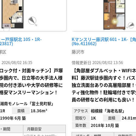
ー戸塚駅北 105・1R-
Kマンスリー藤沢駅 601・1K-【
23817)
(No.411662)
塚区
藤沢市
26/08/02 16:35
情報更新日 2026/08/02 13:56
ロック付・対面キッチン】戸塚
【角部屋ダブルベット・WIFI
歩圏内で、日立等の大手法人様
料】藤沢駅徒歩圏内すぐ！バス
院の付き添いや大学の研修等に
独立洗面台ありの高層階部屋！
格安マンスリーマンション！
ティ強化物件！駐輪場付きで学
員の研修などの利用にも良い！
湘南モノレール「富士見町駅」
1R
18.36m²
相模線「海老名駅」
面積
アクセス
1990年 6月 築
1K
24.01m
間取り
面積
2018年 10月 築
築年数
・期間
月額目安