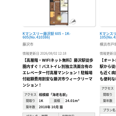
Kマンスリー藤沢駅 605・1K-
Kマンスリ
605(No.410386)
105(No.4
藤沢市
横浜市戸
情報更新日 2026/08/02 12:18
情報更新日 20
【高層階・WIFIネット無料】藤沢駅徒歩
【オート
圏内すぐ！バストイレ別独立洗面台有の
駅から徒
エレベーター付高層マンション！駐輪場
も近く病
付総額費用割安な藤沢市ウィークリーマ
も便利な
ンション！
アクセス
相模線「海老名駅」
アクセス
間取り
1K
24.01m²
間取り
面積
築年数
2018年 10月 築
築年数
プラン名