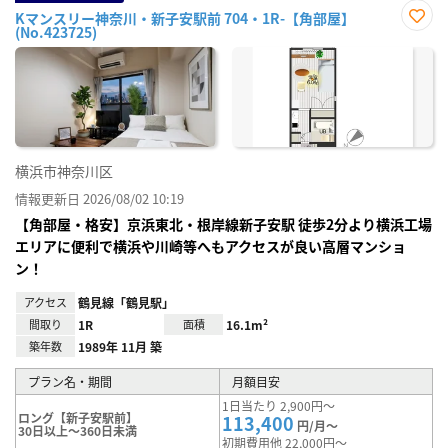
Kマンスリー神奈川・新子安駅前 704・1R-【角部屋】
(No.423725)
お気
に入
り登
録
横浜市神奈川区
情報更新日 2026/08/02 10:19
【角部屋・格安】京浜東北・根岸線新子安駅 徒歩2分より横浜工場
エリアに便利で横浜や川崎等へもアクセスが良い高層マンショ
ン！
アクセス
鶴見線「鶴見駅」
間取り
1R
面積
16.1m²
築年数
1989年 11月 築
プラン名・期間
月額目安
1日当たり 2,900円～
ロング【新子安駅前】
113,400
円/月～
30日以上～360日未満
初期費用他 22,000円～