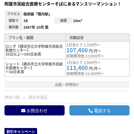
附属市民総合医療センターそばにあるマンスリーマンション！
アクセス
根岸線「関内駅」
間取り
1R
面積
16m²
築年数
1987年 10月 築
プラン名・期間
月額目安
1日当たり 2,700円～
ロング【横浜市立大学附属市民総合
107,400
医療センター】
円/月～
30日以上～360日未満
初期費用他 22,000円～
1日当たり 2,900円～
ショート【横浜市立大学附属市民総
113,400
合医療センター】
円/月～
～30日未満
初期費用他 16,500円～
出張・研修向け
神奈川県
横浜市南区
お問合わせ
電話する
割引キャンペーン