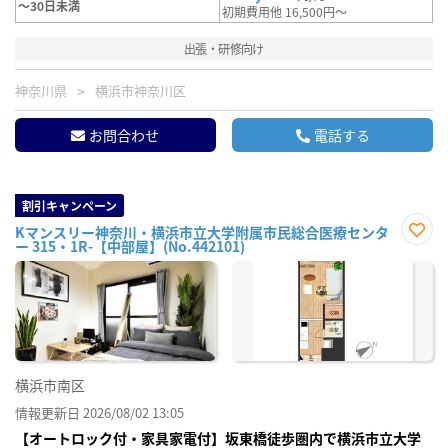
～30日未満
初期費用他 16,500円～
出張・研修向け
神奈川県
横浜市神奈川区
お問合わせ
電話する
割引キャンペーン
Kマンスリー神奈川・横浜市立大学附属市民総合医療センタ
ー 315・1R-【中部屋】(No.442101)
お気
に入
り登
録
横浜市南区
情報更新日 2026/08/02 13:05
【オートロック付・家具家電付】坂東橋徒歩圏内で横浜市立大学