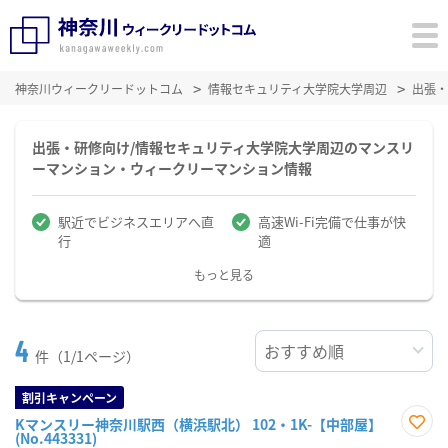
神奈川ウィークリードットコム
情報セキュリティ大学院大学周辺
出張・
出張・研修向け/情報セキュリティ大学院大学周辺のマンスリ
ーマンション・ウィークリーマンション情報
駅近でビジネスエリアへ直
高速Wi-Fi完備で仕事が快
行
適
もっと見る
4
件（1/1ページ）
割引キャンペーン
Kマンスリー神奈川駅西（横浜駅北） 102・1K-【中部屋】
(No.443331)
お気