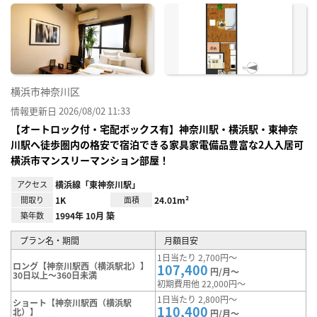
に入
り登
録
横浜市神奈川区
情報更新日 2026/08/02 11:33
【オートロック付・宅配ボックス有】神奈川駅・横浜駅・東神奈
川駅へ徒歩圏内の格安で宿泊できる家具家電備品豊富な2人入居可
横浜市マンスリーマンション部屋！
アクセス
横浜線「東神奈川駅」
間取り
1K
面積
24.01m²
築年数
1994年 10月 築
プラン名・期間
月額目安
1日当たり 2,700円～
ロング【神奈川駅西（横浜駅北）】
107,400
円/月～
30日以上～360日未満
初期費用他 22,000円～
1日当たり 2,800円～
ショート【神奈川駅西（横浜駅
110,400
北）】
円/月～