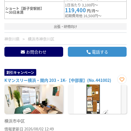
1日当たり 3,100円～
ショート【新子安駅前】
119,400
円/月～
～30日未満
初期費用他 16,500円～
出張・研修向け
神奈川県
横浜市神奈川区
お問合わせ
電話する
割引キャンペーン
Kマンスリー横浜・関内 203・1K-【中部屋】(No.441002)
お気
に入
り登
録
横浜市中区
情報更新日 2026/08/02 12:49