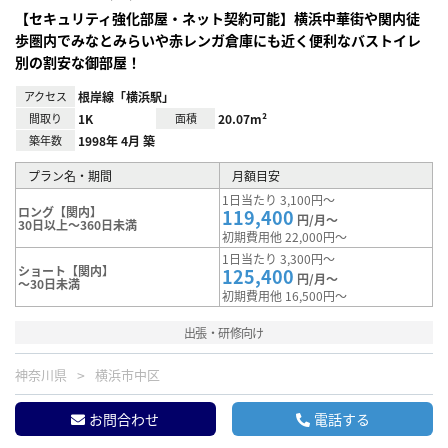
【セキュリティ強化部屋・ネット契約可能】横浜中華街や関内徒
歩圏内でみなとみらいや赤レンガ倉庫にも近く便利なバストイレ
別の割安な御部屋！
アクセス
根岸線「横浜駅」
間取り
1K
面積
20.07m²
築年数
1998年 4月 築
プラン名・期間
月額目安
1日当たり 3,100円～
ロング【関内】
119,400
円/月～
30日以上～360日未満
初期費用他 22,000円～
1日当たり 3,300円～
ショート【関内】
125,400
円/月～
～30日未満
初期費用他 16,500円～
出張・研修向け
神奈川県
横浜市中区
お問合わせ
電話する