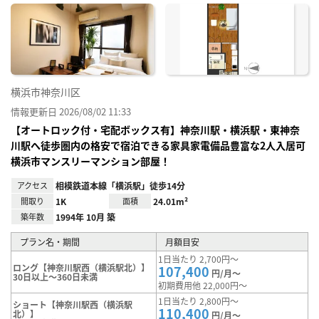
に入
り登
録
横浜市神奈川区
情報更新日 2026/08/02 11:33
【オートロック付・宅配ボックス有】神奈川駅・横浜駅・東神奈
川駅へ徒歩圏内の格安で宿泊できる家具家電備品豊富な2人入居可
横浜市マンスリーマンション部屋！
アクセス
相模鉄道本線「横浜駅」徒歩14分
間取り
1K
面積
24.01m²
築年数
1994年 10月 築
プラン名・期間
月額目安
1日当たり 2,700円～
ロング【神奈川駅西（横浜駅北）】
107,400
円/月～
30日以上～360日未満
初期費用他 22,000円～
1日当たり 2,800円～
ショート【神奈川駅西（横浜駅
110,400
北）】
円/月～