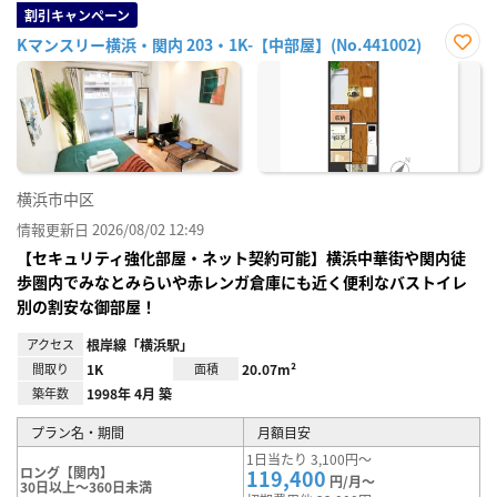
割引キャンペーン
Kマンスリー横浜・関内 203・1K-【中部屋】(No.441002)
お気
に入
り登
録
横浜市中区
情報更新日 2026/08/02 12:49
【セキュリティ強化部屋・ネット契約可能】横浜中華街や関内徒
歩圏内でみなとみらいや赤レンガ倉庫にも近く便利なバストイレ
別の割安な御部屋！
アクセス
根岸線「横浜駅」
間取り
1K
面積
20.07m²
築年数
1998年 4月 築
プラン名・期間
月額目安
1日当たり 3,100円～
ロング【関内】
119,400
円/月～
30日以上～360日未満