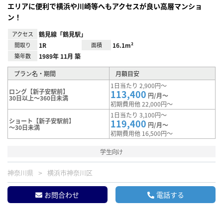
エリアに便利で横浜や川崎等へもアクセスが良い高層マンショ
ン！
アクセス
鶴見線「鶴見駅」
間取り
1R
面積
16.1m²
築年数
1989年 11月 築
プラン名・期間
月額目安
1日当たり 2,900円～
ロング【新子安駅前】
113,400
円/月～
30日以上～360日未満
初期費用他 22,000円～
1日当たり 3,100円～
ショート【新子安駅前】
119,400
円/月～
～30日未満
初期費用他 16,500円～
学生向け
神奈川県
横浜市神奈川区
お問合わせ
電話する