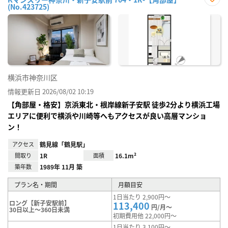
(No.423725)
お気
に入
り登
録
横浜市神奈川区
情報更新日 2026/08/02 10:19
【角部屋・格安】京浜東北・根岸線新子安駅 徒歩2分より横浜工場
エリアに便利で横浜や川崎等へもアクセスが良い高層マンショ
ン！
アクセス
鶴見線「鶴見駅」
間取り
1R
面積
16.1m²
築年数
1989年 11月 築
プラン名・期間
月額目安
1日当たり 2,900円～
ロング【新子安駅前】
113,400
円/月～
30日以上～360日未満
初期費用他 22,000円～
1日当たり 3,100円～