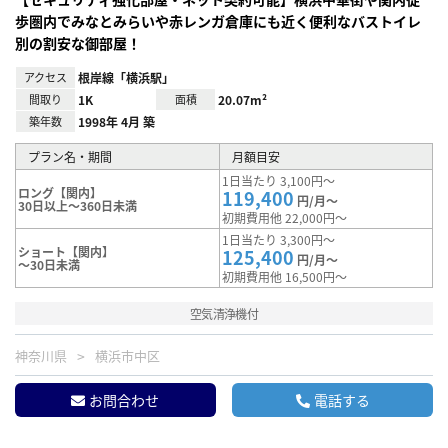
歩圏内でみなとみらいや赤レンガ倉庫にも近く便利なバストイレ
別の割安な御部屋！
アクセス
根岸線「横浜駅」
間取り
1K
面積
20.07m²
築年数
1998年 4月 築
プラン名・期間
月額目安
1日当たり 3,100円～
ロング【関内】
119,400
円/月～
30日以上～360日未満
初期費用他 22,000円～
1日当たり 3,300円～
ショート【関内】
125,400
円/月～
～30日未満
初期費用他 16,500円～
空気清浄機付
神奈川県
横浜市中区
お問合わせ
電話する