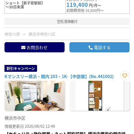
ショート【新子安駅前】
119,400
円/月～
～30日未満
初期費用他 16,500円～
空気清浄機付
神奈川県
横浜市神奈川区
お問合わせ
電話する
割引キャンペーン
Kマンスリー横浜・関内 203・1K-【中部屋】(No.441002)
お気
に入
り登
録
横浜市中区
情報更新日 2026/08/02 12:49
【セキュリティ強化部屋・ネット契約可能】横浜中華街や関内徒