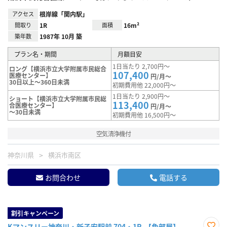
アクセス
根岸線「関内駅」
間取り
1R
面積
16m²
築年数
1987年 10月 築
プラン名・期間
月額目安
1日当たり 2,700円～
ロング【横浜市立大学附属市民総合
107,400
医療センター】
円/月～
30日以上～360日未満
初期費用他 22,000円～
1日当たり 2,900円～
ショート【横浜市立大学附属市民総
113,400
合医療センター】
円/月～
～30日未満
初期費用他 16,500円～
空気清浄機付
神奈川県
横浜市南区
お問合わせ
電話する
割引キャンペーン
Kマンスリー神奈川・新子安駅前 704・1R-【角部屋】