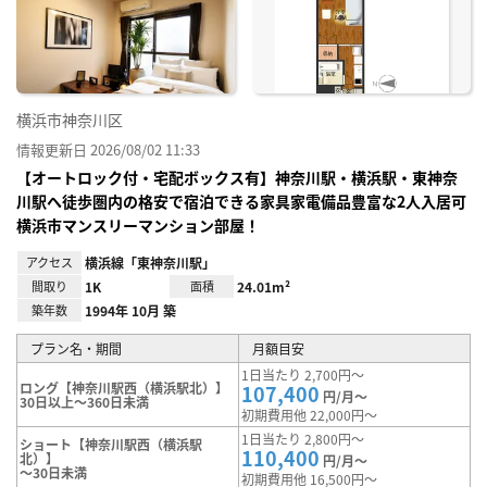
り登
録
横浜市神奈川区
情報更新日 2026/08/02 11:33
【オートロック付・宅配ボックス有】神奈川駅・横浜駅・東神奈
川駅へ徒歩圏内の格安で宿泊できる家具家電備品豊富な2人入居可
横浜市マンスリーマンション部屋！
アクセス
横浜線「東神奈川駅」
間取り
1K
面積
24.01m²
築年数
1994年 10月 築
プラン名・期間
月額目安
1日当たり 2,700円～
ロング【神奈川駅西（横浜駅北）】
107,400
円/月～
30日以上～360日未満
初期費用他 22,000円～
1日当たり 2,800円～
ショート【神奈川駅西（横浜駅
110,400
北）】
円/月～
～30日未満
初期費用他 16,500円～