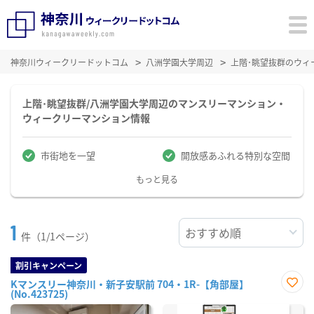
神奈川ウィークリードットコム
八洲学園大学周辺
上階･眺望抜群のウィ
上階･眺望抜群/八洲学園大学周辺のマンスリーマンション・
ウィークリーマンション情報
市街地を一望
開放感あふれる特別な空間
もっと見る
1
件（1/1ページ）
割引キャンペーン
Kマンスリー神奈川・新子安駅前 704・1R-【角部屋】
(No.423725)
お気
に入