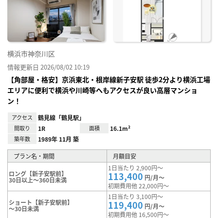
り登
録
横浜市神奈川区
情報更新日 2026/08/02 10:19
【角部屋・格安】京浜東北・根岸線新子安駅 徒歩2分より横浜工場
エリアに便利で横浜や川崎等へもアクセスが良い高層マンショ
ン！
アクセス
鶴見線「鶴見駅」
間取り
1R
面積
16.1m²
築年数
1989年 11月 築
プラン名・期間
月額目安
1日当たり 2,900円～
ロング【新子安駅前】
113,400
円/月～
30日以上～360日未満
初期費用他 22,000円～
1日当たり 3,100円～
ショート【新子安駅前】
119,400
円/月～
～30日未満
初期費用他 16,500円～