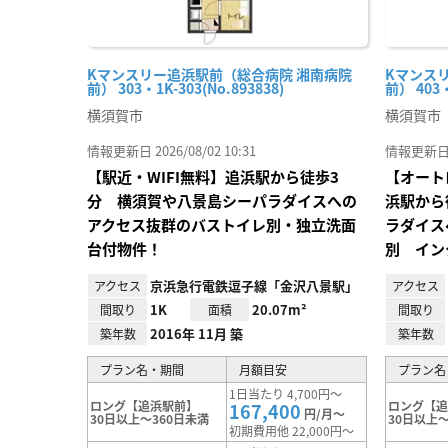
Kマンスリー追浜駅前（総合病院 湘南病院
Kマンス
前） 303・1K-303(No.893838)
前） 403・
横須賀市
横須賀市
情報更新日 2026/08/02 10:31
情報更新日 20
【駅近・WIFI無料】追浜駅から徒歩3
【オート
分 横須賀や八景島シーパラダイスへの
浜駅から
アクセス抜群のバストイレ別・独立洗面
ラダイス
台付物件！
別 イン
京浜急行電鉄逗子線「金沢八景駅」
アクセス
アクセス
1K
20.07m²
間取り
面積
間取り
2016年 11月 築
築年数
築年数
プラン名・期間
月額目安
プラン名
1日当たり 4,700円～
ロング【追浜駅前】
ロング【
167,400
円/月～
30日以上～360日未満
30日以上～
初期費用他 22,000円～