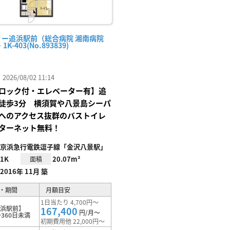
リー追浜駅前（総合病院 湘南病院
1K-403(No.893839)
26/08/02 11:14
ロック付・エレベーター有】追
徒歩3分 横須賀や八景島シーパ
へのアクセス抜群のバストイレ
ターネット無料！
京浜急行電鉄逗子線「金沢八景駅」
1K
20.07m²
面積
2016年 11月 築
・期間
月額目安
1日当たり 4,700円～
追浜駅前】
167,400
円/月～
360日未満
初期費用他 22,000円～