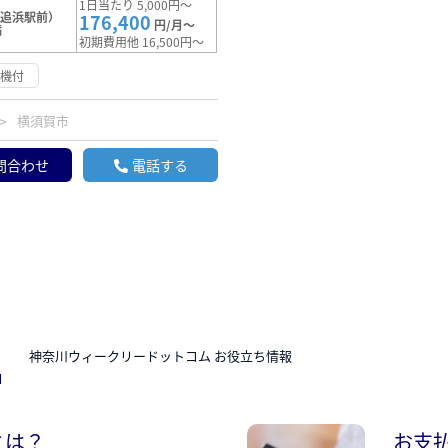
1日当たり 5,000円～
（追浜駅前）
176,400
円/月～
満
初期費用他 16,500円～
浄機付
横須賀市
問合わせ
電話する
N
神奈川ウィークリードットコム お役立ち情報
とは？
お支