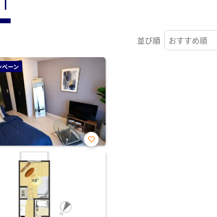
ST
並び順
ンペーン
お気
に入
り登
録