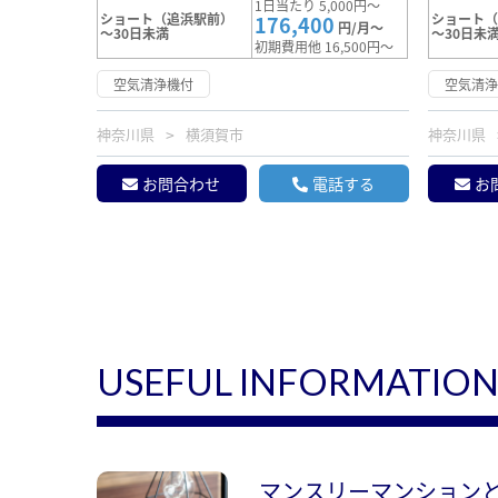
1日当たり 5,000円～
ショート（追浜駅前）
ショート
176,400
円/月～
～30日未満
～30日未
初期費用他 16,500円～
空気清浄機付
空気清
神奈川県
横須賀市
神奈川県
お問合わせ
電話する
お
USEFUL INFORMATIO
マンスリーマンション