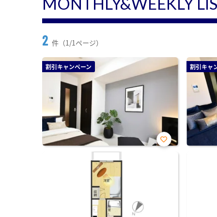
MONTHLY&WEEKLY LI
2
件（1/1ページ）
割引キャンペーン
割引キャ
お気
に入
り登
録