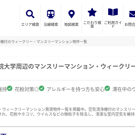
こだわり検
ご利用ガイ
エリア検索
沿線検索
地図検索
お問
索
ド
浄機付のウィークリー・マンスリーマンション物件一覧
学院大学周辺のマンスリーマンション・ウィークリ
維持
花粉対策◎
アレルギーを持つ方も安心
滞在中の
・ウィークリーマンション賃貸物件一覧を掲載中。空気清浄機付のマンスリ
され、花粉やホコリ、ウイルスなどの微粒子を除去し、清潔な室内空気を維持