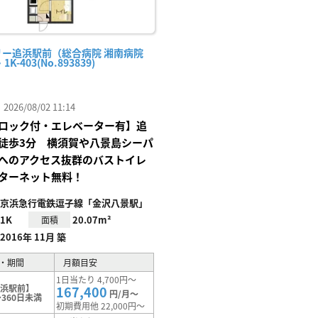
リー追浜駅前（総合病院 湘南病院
1K-403(No.893839)
26/08/02 11:14
ロック付・エレベーター有】追
徒歩3分 横須賀や八景島シーパ
へのアクセス抜群のバストイレ
ターネット無料！
京浜急行電鉄逗子線「金沢八景駅」
1K
20.07m²
面積
2016年 11月 築
・期間
月額目安
1日当たり 4,700円～
追浜駅前】
167,400
円/月～
360日未満
初期費用他 22,000円～