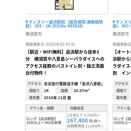
Kマンスリー追浜駅前（総合病院 湘南病院
Kマンス
前） 303・1K-303(No.893838)
前） 403・
横須賀市
横須賀市
情報更新日 2026/08/02 10:31
情報更新日 20
【駅近・WIFI無料】追浜駅から徒歩3
【オート
分 横須賀や八景島シーパラダイスへの
浜駅から
アクセス抜群のバストイレ別・独立洗面
ラダイス
台付物件！
別 イン
京浜急行電鉄逗子線「金沢八景駅」
アクセス
アクセス
1K
20.07m²
間取り
面積
間取り
2016年 11月 築
築年数
築年数
プラン名・期間
月額目安
プラン名
1日当たり 4,700円～
ロング【追浜駅前】
ロング【
167,400
円/月～
30日以上～360日未満
30日以上～
初期費用他 22,000円～