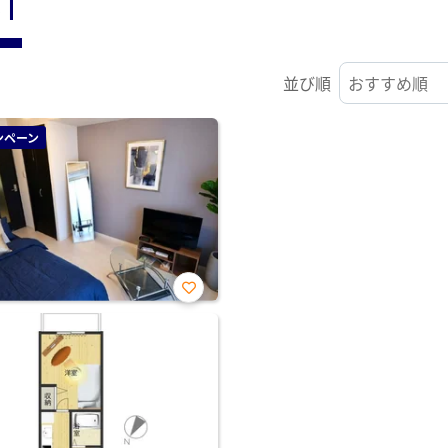
ST
並び順
ンペーン
お気
に入
り登
録