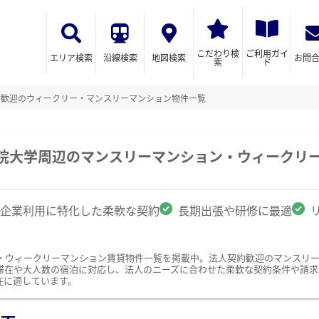
こだわり検
ご利用ガイ
エリア検索
沿線検索
地図検索
お問
索
ド
約歓迎のウィークリー・マンスリーマンション物件一覧
学院大学周辺のマンスリーマンション・ウィークリ
企業利用に特化した柔軟な契約
長期出張や研修に最適
・ウィークリーマンション賃貸物件一覧を掲載中。法人契約歓迎のマンスリ
滞在や大人数の宿泊に対応し、法人のニーズに合わせた柔軟な契約条件や請求
在に適しています。