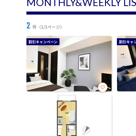
MONTHLY&WEEKLY LI
2
件（1/1ページ）
割引キャンペーン
割引キャ
お気
に入
り登
録