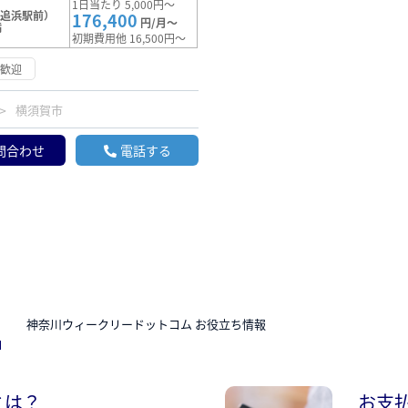
1日当たり 5,000円～
（追浜駅前）
176,400
円/月～
満
初期費用他 16,500円～
約歓迎
横須賀市
問合わせ
電話する
N
神奈川ウィークリードットコム お役立ち情報
とは？
お支