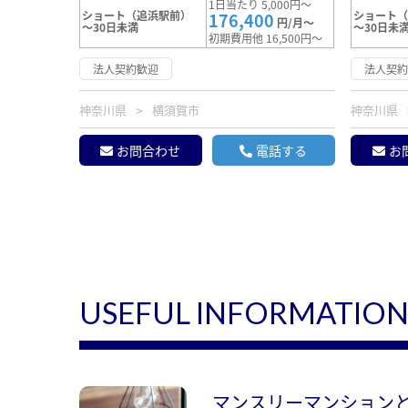
1日当たり 5,000円～
ショート（追浜駅前）
ショート
176,400
円/月～
～30日未満
～30日未
初期費用他 16,500円～
法人契約歓迎
法人契
神奈川県
横須賀市
神奈川県
お問合わせ
電話する
お
USEFUL INFORMATIO
マンスリーマンション