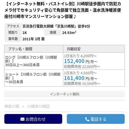
【インターネット無料・バストイレ別】川崎駅徒歩圏内で防犯カ
メラ付でセキュリティ安心で角部屋で独立洗面・温水洗浄暖房便
座付川崎市マンスリーマンション部屋♪
アクセス
京浜急行電鉄大師線「京急川崎駅」徒歩8分
間取り
1K
面積
24.93m²
築年数
2011年 3月 築
プラン名・期間
月額目安
1日当たり 4,200円～
ロング【川崎ルフロン前（川崎駅
152,400
前）】
円/月～
30日以上～360日未満
初期費用他 22,000円～
1日当たり 4,500円～
ショート【川崎ルフロン前（川崎駅
161,400
前）】
円/月～
～30日未満
初期費用他 16,500円～
インターネット無料
神奈川県
川崎市川崎区
お問合わせ
電話する