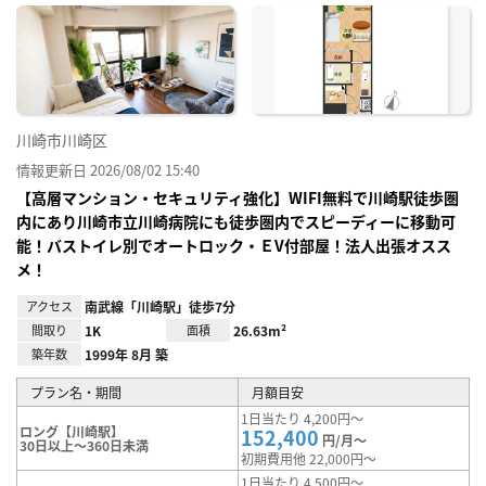
に入
り登
録
川崎市川崎区
情報更新日 2026/08/02 15:40
【高層マンション・セキュリティ強化】WIFI無料で川崎駅徒歩圏
内にあり川崎市立川崎病院にも徒歩圏内でスピーディーに移動可
能！バストイレ別でオートロック・ＥV付部屋！法人出張オスス
メ！
アクセス
南武線「川崎駅」徒歩7分
間取り
1K
面積
26.63m²
築年数
1999年 8月 築
プラン名・期間
月額目安
1日当たり 4,200円～
ロング【川崎駅】
152,400
円/月～
30日以上～360日未満
初期費用他 22,000円～
1日当たり 4,500円～