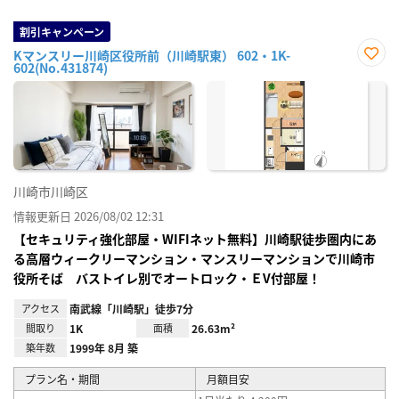
割引キャンペーン
Kマンスリー川崎区役所前（川崎駅東） 602・1K-
602(No.431874)
お気
に入
り登
録
川崎市川崎区
情報更新日 2026/08/02 12:31
【セキュリティ強化部屋・WIFIネット無料】川崎駅徒歩圏内にあ
る高層ウィークリーマンション・マンスリーマンションで川崎市
役所そば バストイレ別でオートロック・ＥV付部屋！
アクセス
南武線「川崎駅」徒歩7分
間取り
1K
面積
26.63m²
築年数
1999年 8月 築
プラン名・期間
月額目安