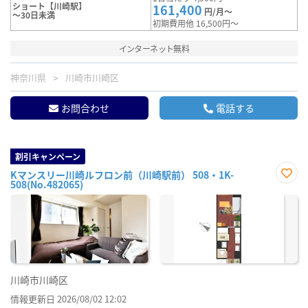
ショート【川崎駅】
161,400
円/月～
～30日未満
初期費用他 16,500円～
インターネット無料
神奈川県
川崎市川崎区
お問合わせ
電話する
割引キャンペーン
Kマンスリー川崎ルフロン前（川崎駅前） 508・1K-
508(No.482065)
お気
に入
り登
録
川崎市川崎区
情報更新日 2026/08/02 12:02