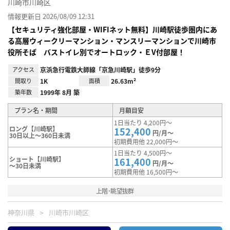
川崎市川崎区
情報更新日 2026/08/09 12:31
【セキュリティ強化部屋・WIFIネット無料】川崎駅徒歩圏内にあ
る高層ウィークリーマンション・マンスリーマンションで川崎市
役所そば バストイレ別でオートロック・ＥV付部屋！
アクセス
京浜急行電鉄大師線「京急川崎駅」徒歩9分
間取り
1K
面積
26.63m²
築年数
1999年 8月 築
プラン名・期間
月額目安
1日当たり 4,200円～
ロング【川崎駅】
152,400
円/月～
30日以上～360日未満
初期費用他 22,000円～
1日当たり 4,500円～
ショート【川崎駅】
161,400
円/月～
～30日未満
初期費用他 16,500円～
上階･眺望抜群
神奈川県
川崎市川崎区