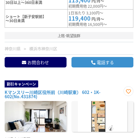
113,400
円/月～
30日以上～360日未満
初期費用他 22,000円～
1日当たり 3,100円～
ショート【新子安駅前】
119,400
円/月～
～30日未満
初期費用他 16,500円～
上階･眺望抜群
神奈川県
横浜市神奈川区
お問合わせ
電話する
割引キャンペーン
Kマンスリー川崎区役所前（川崎駅東） 602・1K-
602(No.431874)
お気
に入
り登
録