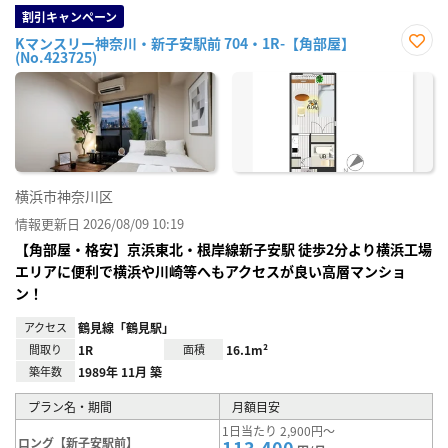
割引キャンペーン
Kマンスリー神奈川・新子安駅前 704・1R-【角部屋】
(No.423725)
お気
に入
り登
録
横浜市神奈川区
情報更新日 2026/08/09 10:19
【角部屋・格安】京浜東北・根岸線新子安駅 徒歩2分より横浜工場
エリアに便利で横浜や川崎等へもアクセスが良い高層マンショ
ン！
アクセス
鶴見線「鶴見駅」
間取り
1R
面積
16.1m²
築年数
1989年 11月 築
プラン名・期間
月額目安
1日当たり 2,900円～
ロング【新子安駅前】