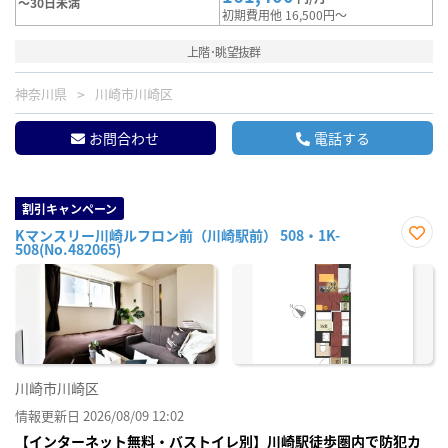
～30日未満
初期費用他 16,500円～
上階･眺望抜群
神奈川県
川崎市川崎区
お問合わせ
電話する
割引キャンペーン
Kマンスリー川崎ルフロン前（川崎駅前） 508・1K-
508(No.482065)
お気
に入
り登
録
川崎市川崎区
情報更新日 2026/08/09 12:02
【インターネット無料・バストイレ別】川崎駅徒歩圏内で防犯カ