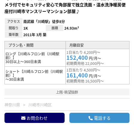
メラ付でセキュリティ安心で角部屋で独立洗面・温水洗浄暖房便
座付川崎市マンスリーマンション部屋♪
アクセス
南武線「川崎駅」徒歩8分
間取り
1K
面積
24.93m²
築年数
2011年 3月 築
プラン名・期間
月額目安
1日当たり 4,200円～
ロング【川崎ルフロン前（川崎駅
152,400
前）】
円/月～
30日以上～360日未満
初期費用他 22,000円～
1日当たり 4,500円～
ショート【川崎ルフロン前（川崎駅
161,400
前）】
円/月～
～30日未満
初期費用他 16,500円～
上階･眺望抜群
神奈川県
川崎市川崎区
お問合わせ
電話する