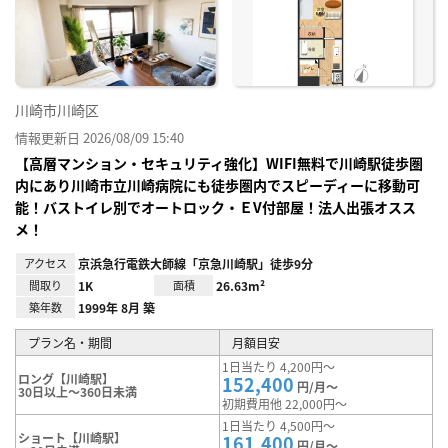
り登
録
川崎市川崎区
情報更新日 2026/08/09 15:40
【高層マンション・セキュリティ強化】WIFI無料で川崎駅徒歩圏
内にあり川崎市立川崎病院にも徒歩圏内でスピーディーに移動可
能！バストイレ別でオートロック・ＥV付部屋！法人出張オスス
メ！
アクセス
京浜急行電鉄大師線「京急川崎駅」徒歩9分
間取り
1K
面積
26.63m²
築年数
1999年 8月 築
プラン名・期間
月額目安
1日当たり 4,200円～
ロング【川崎駅】
152,400
円/月～
30日以上～360日未満
初期費用他 22,000円～
1日当たり 4,500円～
ショート【川崎駅】
161,400
円/月～