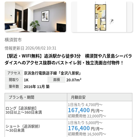
に入
り登
録
横須賀市
情報更新日 2026/08/02 10:31
【駅近・WIFI無料】追浜駅から徒歩3分 横須賀や八景島シーパラ
ダイスへのアクセス抜群のバストイレ別・独立洗面台付物件！
アクセス
京浜急行電鉄逗子線「金沢八景駅」
間取り
1K
面積
20.07m²
築年数
2016年 11月 築
プラン名・期間
月額目安
1日当たり 4,700円～
ロング【追浜駅前】
167,400
円/月～
30日以上～360日未満
初期費用他 22,000円～
1日当たり 5,000円～
ショート（追浜駅前）
176,400
円/月～
～30日未満
初期費用他 16,500円～