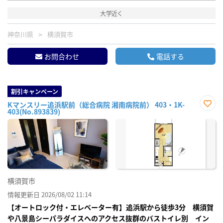
大学近く
神奈川県
横須賀市
お問合わせ
電話する
割引キャンペーン
Kマンスリー追浜駅前（総合病院 湘南病院前） 403・1K-
403(No.893839)
お気
に入
り登
録
横須賀市
情報更新日 2026/08/02 11:14
【オートロック付・エレベーター有】追浜駅から徒歩3分 横須賀
や八景島シーパラダイスへのアクセス抜群のバストイレ別 イン