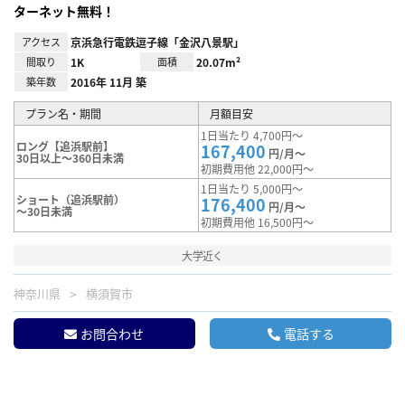
ターネット無料！
アクセス
京浜急行電鉄逗子線「金沢八景駅」
間取り
1K
面積
20.07m²
築年数
2016年 11月 築
プラン名・期間
月額目安
1日当たり 4,700円～
ロング【追浜駅前】
167,400
円/月～
30日以上～360日未満
初期費用他 22,000円～
1日当たり 5,000円～
ショート（追浜駅前）
176,400
円/月～
～30日未満
初期費用他 16,500円～
大学近く
神奈川県
横須賀市
お問合わせ
電話する