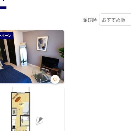
並び順
ンペーン
お気
に入
り登
録