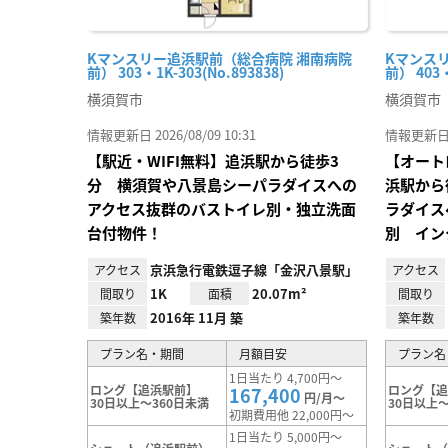
Kマンスリー追浜駅前（総合病院 湘南病院
Kマンス
前） 303・1K-303(No.893838)
前） 403・
横須賀市
横須賀市
情報更新日 2026/08/09 10:31
情報更新日 20
【駅近・WIFI無料】追浜駅から徒歩3
【オート
分 横須賀や八景島シーパラダイスへの
浜駅から
アクセス抜群のバストイレ別・独立洗面
ラダイス
台付物件！
別 イン
京浜急行電鉄逗子線「金沢八景駅」
アクセス
アクセス
1K
20.07m²
間取り
面積
間取り
2016年 11月 築
築年数
築年数
プラン名・期間
月額目安
プラン名
1日当たり 4,700円～
ロング【追浜駅前】
ロング【
167,400
円/月～
30日以上～360日未満
30日以上～
初期費用他 22,000円～
1日当たり 5,000円～