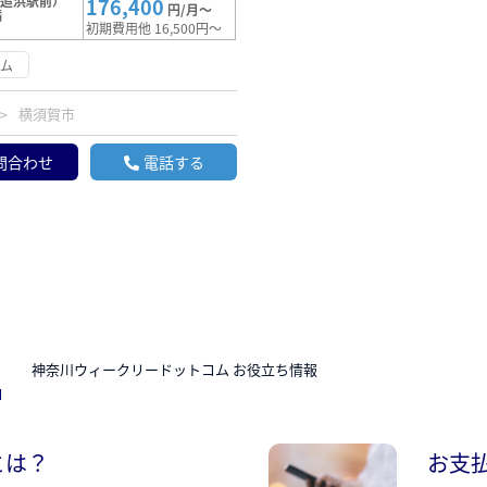
（追浜駅前）
176,400
円/月～
満
初期費用他 16,500円～
ーム
横須賀市
問合わせ
電話する
N
神奈川ウィークリードットコム お役立ち情報
とは？
お支