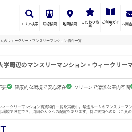
こだわり検
ご利用ガイ
エリア検索
沿線検索
地図検索
お問
索
ド
ームのウィークリー・マンスリーマンション物件一覧
立大学周辺のマンスリーマンション・ウィークリー
不要
健康的な環境で安心滞在
クリーンで清潔な室内空間
ウィークリーマンション賃貸物件一覧を掲載中。禁煙ルームのマンスリーマ
な環境で滞在でき、周囲の人々への配慮もあります。特に衣類へのたばこ臭の
ST