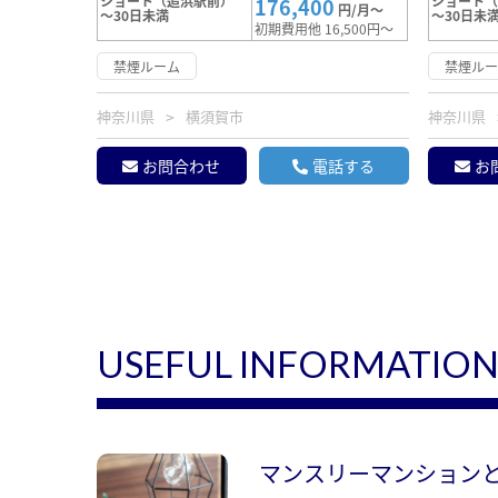
ショート（追浜駅前）
ショート
176,400
円/月～
～30日未満
～30日未
初期費用他 16,500円～
禁煙ルーム
禁煙ル
神奈川県
横須賀市
神奈川県
お問合わせ
電話する
お
USEFUL INFORMATIO
マンスリーマンション