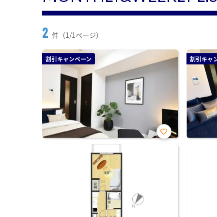
2
件（1/1ページ）
割引キャンペーン
割引キャ
お気
に入
り登
録