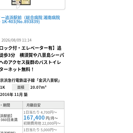
リー追浜駅前（総合病院 湘南病院
1K-403(No.893839)
26/08/09 11:14
ロック付・エレベーター有】追
徒歩3分 横須賀や八景島シーパ
へのアクセス抜群のバストイレ
ターネット無料！
京浜急行電鉄逗子線「金沢八景駅」
1K
20.07m²
面積
2016年 11月 築
・期間
月額目安
1日当たり 4,700円～
追浜駅前】
167,400
円/月～
360日未満
初期費用他 22,000円～
1日当たり 5,000円～