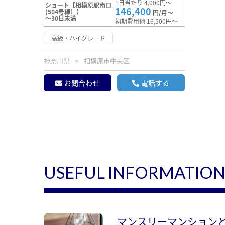
1日当たり 4,000円～
ショート【相模原駅南口
146,400
(504号線）】
円/月～
～30日未満
初期費用他 16,500円～
高級・ハイグレード
神奈川県
相模原市中央区
お問合わせ
電話する
USEFUL INFORMATIO
マンスリーマンション