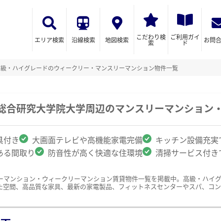
こだわり検
ご利用ガイ
エリア検索
沿線検索
地図検索
お問
索
ド
高級・ハイグレードのウィークリー・マンスリーマンション物件一覧
/総合研究大学院大学周辺のマンスリーマンション
具付き
大画面テレビや高機能家電完備
キッチン設備充実
ある間取り
防音性が高く快適な住環境
清掃サービス付き
ーマンション・ウィークリーマンション賃貸物件一覧を掲載中。高級・ハイ
た空間、高品質な家具、最新の家電製品、フィットネスセンターやスパ、コン