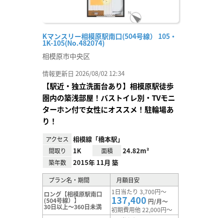
Kマンスリー相模原駅南口(504号線） 105・
1K-105(No.482074)
相模原市中央区
情報更新日 2026/08/02 12:34
【駅近・独立洗面台あり】相模原駅徒歩
圏内の築浅部屋！バストイレ別・TVモニ
ターホン付で女性にオススメ！駐輪場あ
り！
相模線「橋本駅」
アクセス
1K
24.82m²
間取り
面積
2015年 11月 築
築年数
プラン名・期間
月額目安
1日当たり 3,700円～
ロング【相模原駅南口
137,400
(504号線）】
円/月～
30日以上～360日未満
初期費用他 22,000円～