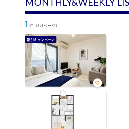
MONTHLY&WEEKLY LI
1
件（1/1ページ）
割引キャンペーン
お気
に入
り登
録