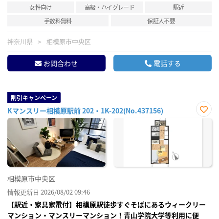
女性向け
高級・ハイグレード
駅近
手数料無料
保証人不要
神奈川県
相模原市中央区
お問合わせ
電話する
割引キャンペーン
Kマンスリー相模原駅前 202・1K-202(No.437156)
お気
に入
り登
録
相模原市中央区
情報更新日 2026/08/02 09:46
【駅近・家具家電付】相模原駅徒歩すぐそばにあるウィークリー
マンション・マンスリーマンション！青山学院大学等利用に便