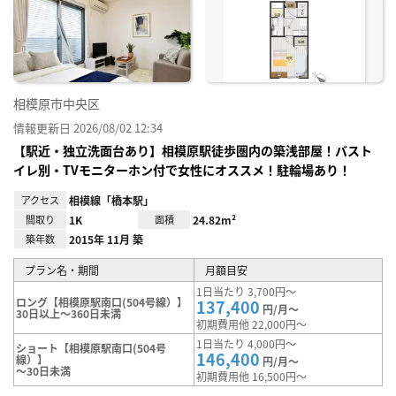
り登
録
相模原市中央区
情報更新日 2026/08/02 12:34
【駅近・独立洗面台あり】相模原駅徒歩圏内の築浅部屋！バスト
イレ別・TVモニターホン付で女性にオススメ！駐輪場あり！
アクセス
相模線「橋本駅」
間取り
1K
面積
24.82m²
築年数
2015年 11月 築
プラン名・期間
月額目安
1日当たり 3,700円～
ロング【相模原駅南口(504号線）】
137,400
円/月～
30日以上～360日未満
初期費用他 22,000円～
1日当たり 4,000円～
ショート【相模原駅南口(504号
146,400
線）】
円/月～
～30日未満
初期費用他 16,500円～