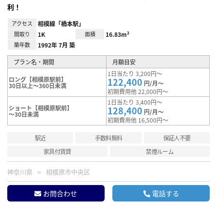
利！
アクセス
相模線「橋本駅」
間取り
1K
面積
16.83m²
築年数
1992年 7月 築
プラン名・期間
月額目安
1日当たり 3,200円～
ロング【相模原駅前】
122,400
円/月～
30日以上～360日未満
初期費用他 22,000円～
1日当たり 3,400円～
ショート【相模原駅前】
128,400
円/月～
～30日未満
初期費用他 16,500円～
駅近
手数料無料
保証人不要
家具付賃貸
禁煙ルーム
神奈川県
相模原市中央区
お問合わせ
電話する