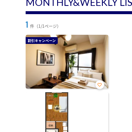
MONTHLY&WEEKLY LI
1
件（1/1ページ）
割引キャンペーン
お気
に入
り登
録