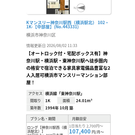
Kマンスリー神奈川駅西（横浜駅北） 102・
1K-【中部屋】(No.443331)
横浜市神奈川区
情報更新日 2026/08/02 11:33
【オートロック付・宅配ボックス有】神
奈川駅・横浜駅・東神奈川駅へ徒歩圏内
の格安で宿泊できる家具家電備品豊富な2
人入居可横浜市マンスリーマンション部
屋！
横浜線「東神奈川駅」
アクセス
1K
24.01m²
間取り
面積
1994年 10月 築
築年数
プラン名・期間
月額目安
1日当たり 2,700円～
ロング【神奈川駅西（横
107,400
浜駅北）】
円/月～