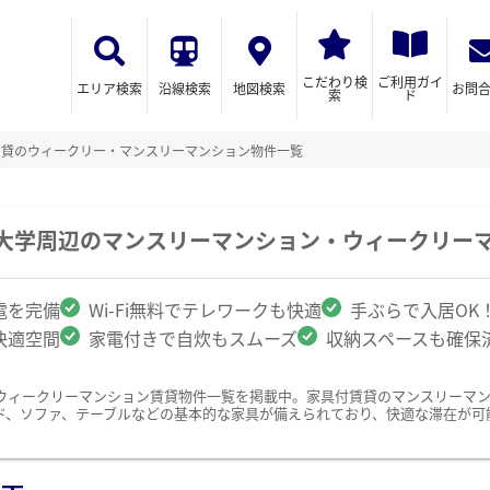
こだわり検
ご利用ガイ
エリア検索
沿線検索
地図検索
お問
索
ド
賃貸のウィークリー・マンスリーマンション物件一覧
立大学周辺のマンスリーマンション・ウィークリー
電を完備
Wi-Fi無料でテレワークも快適
手ぶらで入居OK
快適空間
家電付きで自炊もスムーズ
収納スペースも確保
ウィークリーマンション賃貸物件一覧を掲載中。家具付賃貸のマンスリーマ
ド、ソファ、テーブルなどの基本的な家具が備えられており、快適な滞在が可