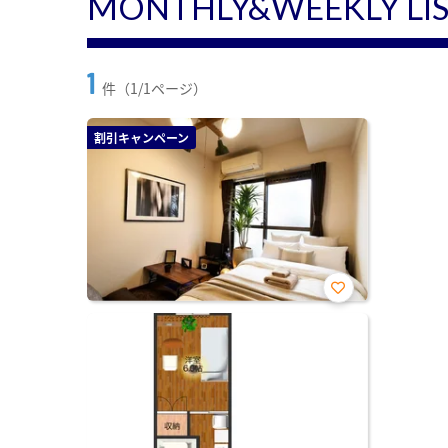
MONTHLY&WEEKLY LI
1
件（1/1ページ）
割引キャンペーン
お気
に入
り登
録