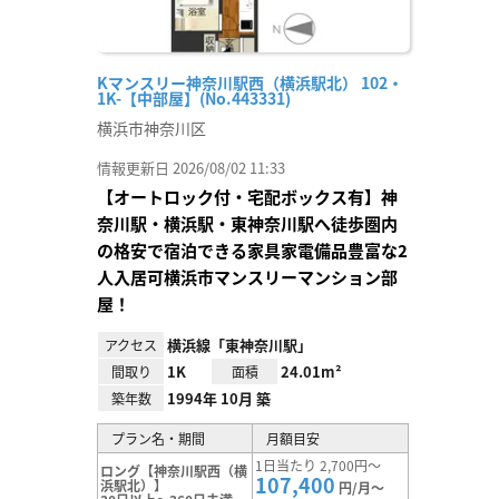
Kマンスリー神奈川駅西（横浜駅北） 102・
1K-【中部屋】(No.443331)
横浜市神奈川区
情報更新日 2026/08/02 11:33
【オートロック付・宅配ボックス有】神
奈川駅・横浜駅・東神奈川駅へ徒歩圏内
の格安で宿泊できる家具家電備品豊富な2
人入居可横浜市マンスリーマンション部
屋！
横浜線「東神奈川駅」
アクセス
1K
24.01m²
間取り
面積
1994年 10月 築
築年数
プラン名・期間
月額目安
1日当たり 2,700円～
ロング【神奈川駅西（横
107,400
浜駅北）】
円/月～