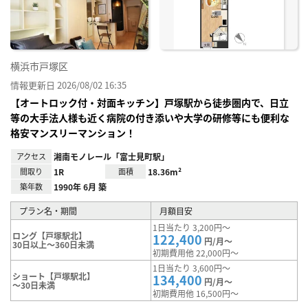
り登
録
横浜市戸塚区
情報更新日 2026/08/02 16:35
【オートロック付・対面キッチン】戸塚駅から徒歩圏内で、日立
等の大手法人様も近く病院の付き添いや大学の研修等にも便利な
格安マンスリーマンション！
アクセス
湘南モノレール「富士見町駅」
間取り
1R
面積
18.36m²
築年数
1990年 6月 築
プラン名・期間
月額目安
1日当たり 3,200円～
ロング【戸塚駅北】
122,400
円/月～
30日以上～360日未満
初期費用他 22,000円～
1日当たり 3,600円～
ショート【戸塚駅北】
134,400
円/月～
～30日未満
初期費用他 16,500円～