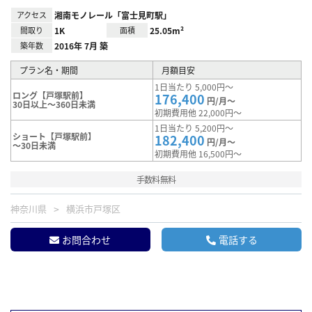
アクセス
湘南モノレール「富士見町駅」
間取り
1K
面積
25.05m²
築年数
2016年 7月 築
プラン名・期間
月額目安
1日当たり 5,000円～
ロング【戸塚駅前】
176,400
円/月～
30日以上～360日未満
初期費用他 22,000円～
1日当たり 5,200円～
ショート【戸塚駅前】
182,400
円/月～
～30日未満
初期費用他 16,500円～
手数料無料
神奈川県
横浜市戸塚区
お問合わせ
電話する