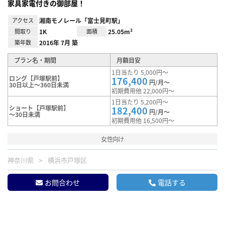
家具家電付きの御部屋！
アクセス
湘南モノレール「富士見町駅」
間取り
1K
面積
25.05m²
築年数
2016年 7月 築
プラン名・期間
月額目安
1日当たり 5,000円～
ロング【戸塚駅前】
176,400
円/月～
30日以上～360日未満
初期費用他 22,000円～
1日当たり 5,200円～
ショート【戸塚駅前】
182,400
円/月～
～30日未満
初期費用他 16,500円～
女性向け
神奈川県
横浜市戸塚区
お問合わせ
電話する