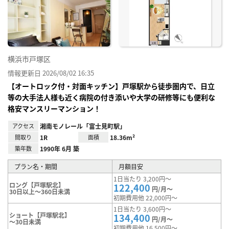
に入
り登
録
横浜市戸塚区
情報更新日 2026/08/02 16:35
【オートロック付・対面キッチン】戸塚駅から徒歩圏内で、日立
等の大手法人様も近く病院の付き添いや大学の研修等にも便利な
格安マンスリーマンション！
アクセス
湘南モノレール「富士見町駅」
間取り
1R
面積
18.36m²
築年数
1990年 6月 築
プラン名・期間
月額目安
1日当たり 3,200円～
ロング【戸塚駅北】
122,400
円/月～
30日以上～360日未満
初期費用他 22,000円～
1日当たり 3,600円～
ショート【戸塚駅北】
134,400
円/月～
～30日未満
初期費用他 16,500円～