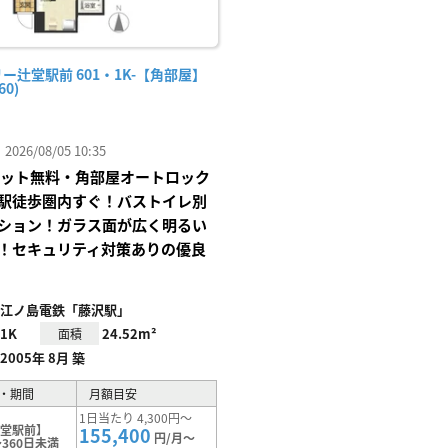
ー辻堂駅前 601・1K-【角部屋】
60)
26/08/05 10:35
Iネット無料・角部屋オートロック
駅徒歩圏内すぐ！バストイレ別
ション！ガラス面が広く明るい
！セキュリティ対策ありの優良
江ノ島電鉄「藤沢駅」
1K
24.52m²
面積
2005年 8月 築
・期間
月額目安
1日当たり 4,300円～
辻堂駅前】
155,400
円/月～
360日未満