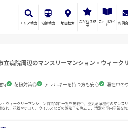
こだわり検
ご利用ガイ
エリア検索
沿線検索
地図検索
お問
索
ド
崎市立病院周辺のマンスリーマンション・ウィーク
維持
花粉対策◎
アレルギーを持つ方も安心
滞在中の
ン・ウィークリーマンション賃貸物件一覧を掲載中。空気清浄機付のマンス
備され、花粉やホコリ、ウイルスなどの微粒子を除去し、清潔な室内空気を維