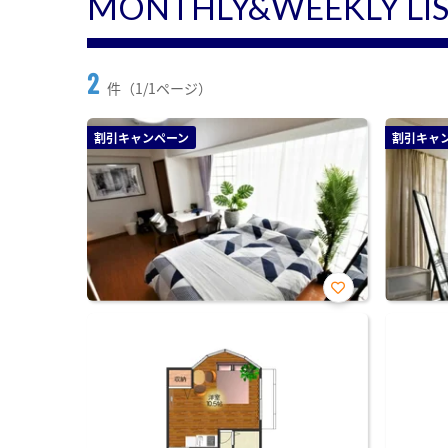
MONTHLY&WEEKLY LI
2
件（1/1ページ）
割引キャンペーン
割引キャ
お気
に入
り登
録