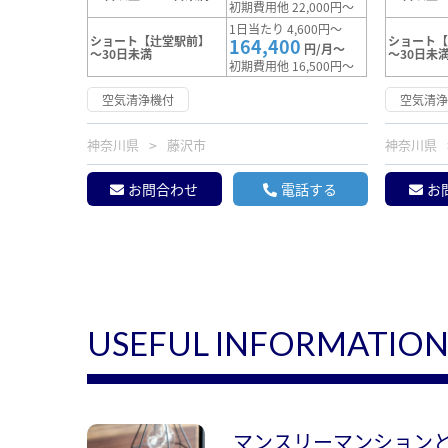
初期費用他 22,000円～
1日当たり 4,600円～
ショート【辻堂駅前】
ショート
164,400
円/月～
～30日未満
～30日未
初期費用他 16,500円～
空気清浄機付
空気清
神奈川県
藤沢市
神奈川県
お問合わせ
電話する
お
USEFUL INFORMATIO
マンスリーマンション