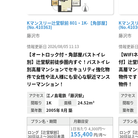
Kマンスリー辻堂駅前 801・1K-【角部屋】
Kマンスリ
(No.410363)
(No.4103
藤沢市
藤沢市
情報更新日 2026/08/05 11:13
情報更新日 20
【オートロック付・角部屋バストイレ
【WIF
別】辻堂駅前徒歩圏内すぐ！バストイレ
付】辻堂
別高層マンションでセキュリティ強化物
高層マン
件で女性や法人様にも安心な駅近マンス
物件です
リーマンション！
物件！
江ノ島電鉄「藤沢駅」
アクセス
アクセス
1K
24.52m²
間取り
面積
間取り
2005年 8月 築
築年数
築年数
プラン名・期間
月額目安
プラン名
1日当たり 4,300円～
ロング【辻堂駅前】
ロング【
155,400
円/月～
30日以上～360日未満
30日以上～