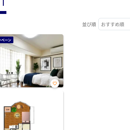
ST
並び順
ンペーン
お気
に入
り登
録