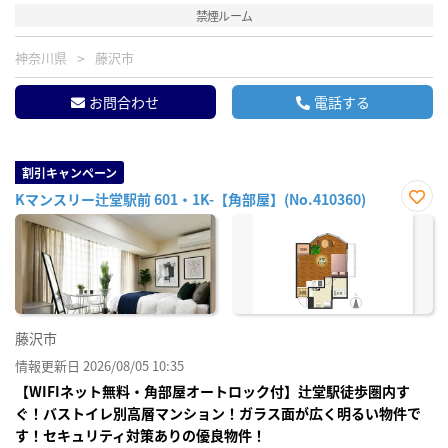
禁煙ルーム
神奈川県
藤沢市
お問合わせ
電話する
割引キャンペーン
Kマンスリー辻堂駅前 601・1K-【角部屋】(No.410360)
お気
に入
り登
録
藤沢市
情報更新日 2026/08/05 10:35
【WIFIネット無料・角部屋オートロック付】辻堂駅徒歩圏内す
ぐ！バストイレ別高層マンション！ガラス面が広く明るい物件で
す！セキュリティ対策ありの優良物件！