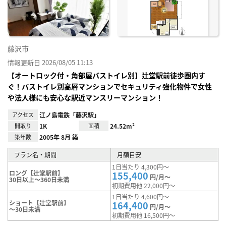
り登
録
藤沢市
情報更新日 2026/08/05 11:13
【オートロック付・角部屋バストイレ別】辻堂駅前徒歩圏内す
ぐ！バストイレ別高層マンションでセキュリティ強化物件で女性
や法人様にも安心な駅近マンスリーマンション！
アクセス
江ノ島電鉄「藤沢駅」
間取り
1K
面積
24.52m²
築年数
2005年 8月 築
プラン名・期間
月額目安
1日当たり 4,300円～
ロング【辻堂駅前】
155,400
円/月～
30日以上～360日未満
初期費用他 22,000円～
1日当たり 4,600円～
ショート【辻堂駅前】
164,400
円/月～
～30日未満
初期費用他 16,500円～