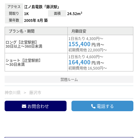
アクセス
江ノ島電鉄「藤沢駅」
間取り
1K
面積
24.52m²
築年数
2005年 8月 築
プラン名・期間
月額目安
1日当たり 4,300円～
ロング【辻堂駅前】
155,400
円/月～
30日以上～360日未満
初期費用他 22,000円～
1日当たり 4,600円～
ショート【辻堂駅前】
164,400
円/月～
～30日未満
初期費用他 16,500円～
禁煙ルーム
神奈川県
藤沢市
お問合わせ
電話する