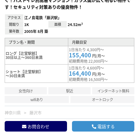
ぐ！バストイレ別高層マンション！ガラス面が広く明るい物件で
す！セキュリティ対策ありの優良物件！
アクセス
江ノ島電鉄「藤沢駅」
間取り
1K
面積
24.52m²
築年数
2005年 8月 築
プラン名・期間
月額目安
1日当たり 4,300円～
ロング【辻堂駅前】
155,400
円/月～
30日以上～360日未満
初期費用他 22,000円～
1日当たり 4,600円～
ショート【辻堂駅前】
164,400
円/月～
～30日未満
初期費用他 16,500円～
女性向け
駅近
インターネット無料
wifiあり
オートロック
神奈川県
藤沢市
お問合わせ
電話する