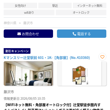
女性向け
駅近
インターネット無料
wifiあり
オートロック
神奈川県
藤沢市
お問合わせ
電話する
割引キャンペーン
Kマンスリー辻堂駅前 601・1K-【角部屋】(No.410360)
お気
に入
り登
録
藤沢市
情報更新日 2026/08/05 10:35
【WIFIネット無料・角部屋オートロック付】辻堂駅徒歩圏内す