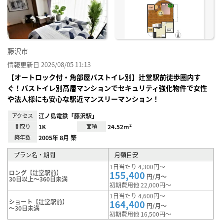
り登
録
藤沢市
情報更新日 2026/08/05 11:13
【オートロック付・角部屋バストイレ別】辻堂駅前徒歩圏内す
ぐ！バストイレ別高層マンションでセキュリティ強化物件で女性
や法人様にも安心な駅近マンスリーマンション！
アクセス
江ノ島電鉄「藤沢駅」
間取り
1K
面積
24.52m²
築年数
2005年 8月 築
プラン名・期間
月額目安
1日当たり 4,300円～
ロング【辻堂駅前】
155,400
円/月～
30日以上～360日未満
初期費用他 22,000円～
1日当たり 4,600円～
ショート【辻堂駅前】
164,400
円/月～
～30日未満
初期費用他 16,500円～